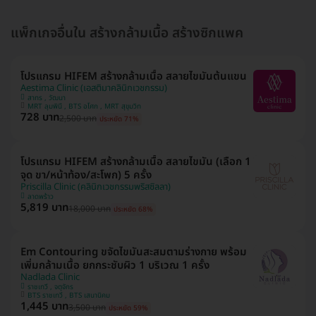
แพ็กเกจอื่นใน สร้างกล้ามเนื้อ สร้างซิกแพค
โปรแกรม HIFEM สร้างกล้ามเนื้อ สลายไขมันต้นแขน
Aestima Clinic (เอสติมาคลินิกเวชกรรม)
สาทร , วัฒนา
MRT ลุมพินี , BTS อโศก , MRT สุขุมวิท
728 บาท
2,500 บาท
ประหยัด 71%
โปรแกรม HIFEM สร้างกล้ามเนื้อ สลายไขมัน (เลือก 1
จุด ขา/หน้าท้อง/สะโพก) 5 ครั้ง
Priscilla Clinic (คลินิกเวชกรรมพริสซิลลา)
ลาดพร้าว
5,819 บาท
18,000 บาท
ประหยัด 68%
Em Contouring ขจัดไขมันสะสมตามร่างกาย พร้อม
เพิ่มกล้ามเนื้อ ยกกระชับผิว 1 บริเวณ 1 ครั้ง
Nadlada Clinic
ราชเทวี , จตุจักร
BTS ราชเทวี , BTS เสนานิคม
1,445 บาท
3,500 บาท
ประหยัด 59%