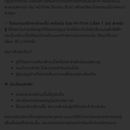
มีรูปร่างกระชับ แข็งแรง แต่ไม่สะดวกออกกำลังกายเป็นประจำ หรือมีไขมัน
สะสมเฉพาะจุด เช่น หน้าท้อง ต้นแขน ต้นขา หรือสะโพก โปรแกรมนี้อาจเหมาะ
กับคุณ
✨
โปรแกรมสร้างกล้ามเนื้อ ลดไขมัน ด้วย Hi-Firm (เลือก 1 จุด) สำหรับ
ผู้
ให้อิสระในการเลือกจุดที่ต้องการดูแล โดยใช้เทคโนโลยีคลื่นแม่เหล็กไฟฟ้า
กระตุ้นกล้ามเนื้อให้หดตัวเหมือนออกกำลังกายเวทเทรนนิ่ง ให้คุณใช้เวลา
เพียง 30 นาที/ครั้ง
เหมาะสำหรับใคร?
ผู้ที่ต้องการเสริมกล้ามเนื้อหรือกระชับสัดส่วนเฉพาะจุด
คนมีเวลาจำกัด ไม่สะดวกเข้ายิมต่อเนื่อง
ผู้ดูแลรูปร่างที่อยากเห็นความเปลี่ยนแปลงเบื้องต้น
🌟
ประโยชน์หลัก:
ช่วยกระชับกล้ามเนื้อให้ดูชัดขึ้น
ส่งเสริมการเผาผลาญไขมันเฉพาะจุด
ใช้เวลารับบริการสั้น สะดวกสำหรับผู้มีชีวิตประจำวันเร่งรีบ
ผลการรับบริการขึ้นอยู่กับแต่ละบุคคล แนะนำให้ทำต่อเนื่องและอาหารควบคู่
เพื่อเห็นผลที่ชัดเจนขึ้น และควรนัดหมายล่วงหน้าก่อนเข้ารับบริการนะคะ