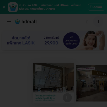
×
รับส่วนลด 200 บ. เพียงโหลดแอป HDmall ครั้งแรก
โหลดเลย
พร้อมรับสิทธิประโยชน์มากมาย