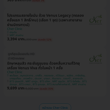
969 บาท
999 บาท
ประหยัด 3%
โปรแกรมสลายไขมัน ด้วย Venus Legacy (ทดลอง
ครั้งแรก 1 สิทธิ์/คน) (เลือก 1 จุด) (เฉพาะสาขาสาม
ย่านมิตรทาวน์)
Cher Clinic
ปทุมวัน
MRT สามย่าน
3,394 บาท
6,999 บาท
ประหยัด 52%
ถูกที่สุดเมื่อจองกับ HD
มี HDreview
รักษาหลุมสิว กระชับรูขุมขน ด้วยคลื่นความถี่วิทยุ
เครื่อง Venus Viva ทั่วใบหน้า 1 ครั้ง
Cher Clinic
พระโขนง , สมุทรปราการ , บางซื่อ , คลองเตย , ทวีวัฒนา , จตุจักร , ภาษีเจริญ ,
บางขุนเทียน , ลาดพร้าว , ประเวศ , บางนา , คันนายาว , ราชเทวี , ลาดกระบัง ,
BTS ปุณณวิถี , MRT เตาปูน , BTS อโศก , MRT สุขุมวิท , BTS รัชโยธิน , BTS
ปทุมวัน , บางแค
อ่อนนุช , BTS บางนา , BTS อุดมสุข , BTS สนามกีฬาแห่งชาติ , MRT สามย่าน
9,699 บาท
15,000 บาท
ประหยัด 35%
หน้ารวม Cher Clinic