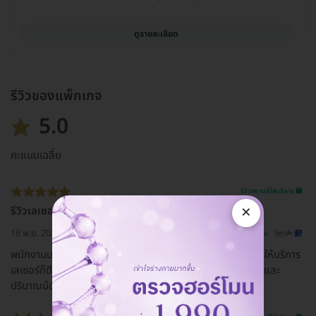
ดูรายละเอียด
รีวิวของแพ็กเกจ
5.0
คะแนนเฉลี่ย
รีวิวสถานที่ให้บริการ 🏥
×
รีวิวเลเซอร์cher clinic สาขาเกตเวย์บางซื่อ
18 พ.ย. 2023
ดูรีวิวต้นฉบับ
พนักงานบริการดี ใส่ใจ โทรมาติดตามนัดหมายทุกเดือน และการให้บริการ
เลเซอร์ก็ดี ไม่เจ็บ ผลลัพธ์หลังทำ เมื่อทำติดต่อกัน ขนขึ้นช้าลง และ
ปริมาณน้อยลงขึ้นเยอะค่ะ