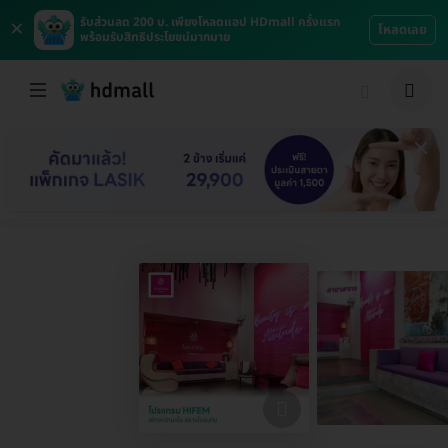
×
รับส่วนลด 200 บ. เพียงโหลดแอป HDmall ครั้งแรก
โหลดเลย
พร้อมรับสิทธิประโยชน์มากมาย