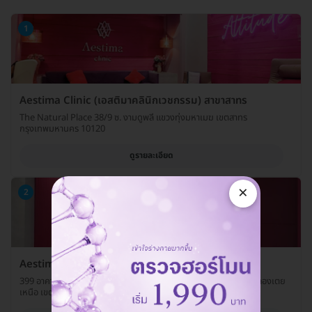
1
Aestima Clinic (เอสติมาคลินิกเวชกรรม) สาขาสาทร
The Natural Place 38/9 ซ. งามดูพลี แขวงทุ่งมหาเมฆ เขตสาทร
กรุงเทพมหานคร 10120
ดูรายละเอียด
×
2
Aestima Clinic (เอสติมาคลินิกเวชกรรม) สาขาอโศก
399 อาคารอินเตอร์เชนจ์ 21 ห้อง 307-308 ชั้น UL ถ. สุขุมวิท แขวงคลองเตย
เหนือ เขตวัฒนา กรุงเทพมหานคร 10110