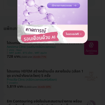
ดูรายละเอียด
แพ็กเกจอื่นใน สร้างกล้ามเนื้อ สร้างซิกแพค
โปรแกรม HIFEM สร้างกล้ามเนื้อ สลายไขมันต้นแขน
Aestima Clinic (เอสติมาคลินิกเวชกรรม)
สาทร , วัฒนา
MRT ลุมพินี , BTS อโศก , MRT สุขุมวิท
728 บาท
2,500 บาท
ประหยัด 71%
โปรแกรม HIFEM สร้างกล้ามเนื้อ สลายไขมัน (เลือก 1
จุด ขา/หน้าท้อง/สะโพก) 5 ครั้ง
Priscilla Clinic (คลินิกเวชกรรมพริสซิลลา)
ลาดพร้าว
5,819 บาท
18,000 บาท
ประหยัด 68%
Em Contouring ขจัดไขมันสะสมตามร่างกาย พร้อม