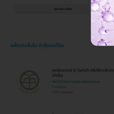
ดูรายละเอียด
แพ็กเกจอื่นใน กำจัดขนที่ลับ
คอร์สเลเซอร์ Q-Switch ปรับสีผิวบริเวณจุ
เท่านั้น)
The Fit Clinic (เดอะฟิต คลินิกเวชกรรม)
คลองเตย
BTS พร้อมพงษ์