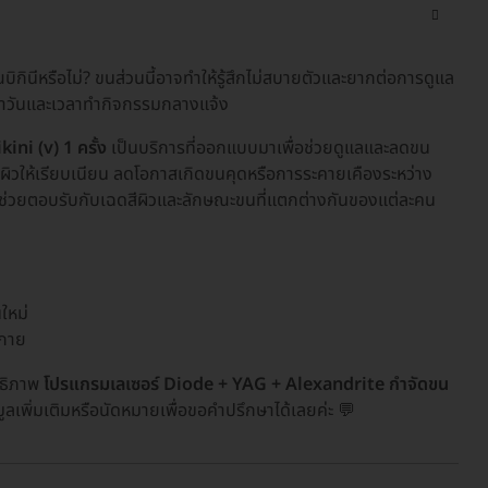
วณบิกินีหรือไม่? ขนส่วนนี้อาจทำให้รู้สึกไม่สบายตัวและยากต่อการดูแล
ระจำวันและเวลาทำกิจกรรมกลางแจ้ง
ni (v) 1 ครั้ง
เป็นบริการที่ออกแบบมาเพื่อช่วยดูแลและลดขน
แลผิวให้เรียบเนียน ลดโอกาสเกิดขนคุดหรือการระคายเคืองระหว่าง
ช่วยตอบรับกับเฉดสีผิวและลักษณะขนที่แตกต่างกันของแต่ละคน
ใหม่
งกาย
ทธิภาพ
โปรแกรมเลเซอร์ Diode + YAG + Alexandrite กำจัดขน
ลเพิ่มเติมหรือนัดหมายเพื่อขอคำปรึกษาได้เลยค่ะ 💬