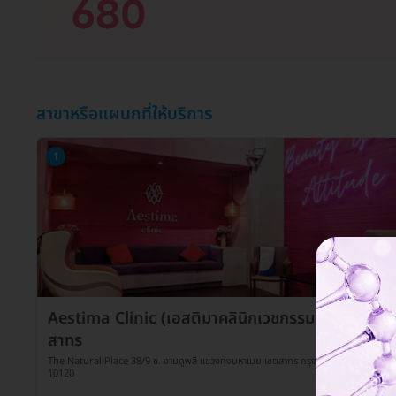
สาขาหรือแผนกที่ให้บริการ
1
Aestima Clinic (เอสติมาคลินิกเวชกรรม) สาขา
สาทร
The Natural Place 38/9 ซ. งามดูพลี แขวงทุ่งมหาเมฆ เขตสาทร กรุงเทพมหานคร
10120