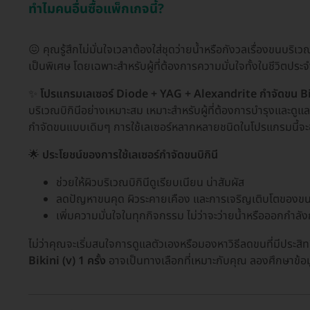
ทำไมคนอื่นซื้อแพ็กเกจนี้?
😖 คุณรู้สึกไม่มั่นใจเวลาต้องใส่ชุดว่ายน้ำหรือกังวลเรื่องขนบริเ
เป็นพิเศษ โดยเฉพาะสำหรับผู้ที่ต้องการความมั่นใจทั้งในชีวิตป
✨
โปรแกรมเลเซอร์ Diode + YAG + Alexandrite กำจัดขน Biki
บริเวณบิกินีอย่างเหมาะสม เหมาะสำหรับผู้ที่ต้องการบำรุงและดู
กำจัดขนแบบเดิมๆ การใช้เลเซอร์หลากหลายชนิดในโปรแกรมนี้จะ
🌟
ประโยชน์ของการใช้เลเซอร์กำจัดขนบิกินี
ช่วยให้ผิวบริเวณบิกินีดูเรียบเนียน น่าสัมผัส
ลดปัญหาขนคุด ผิวระคายเคือง และการเจริญเติบโตของขน
เพิ่มความมั่นใจในทุกกิจกรรม ไม่ว่าจะว่ายน้ำหรือออกกำลั
ไม่ว่าคุณจะเริ่มสนใจการดูแลตัวเองหรือมองหาวิธีลดขนที่มีประสิ
Bikini (v) 1 ครั้ง
อาจเป็นทางเลือกที่เหมาะกับคุณ ลองศึกษาข้อมู