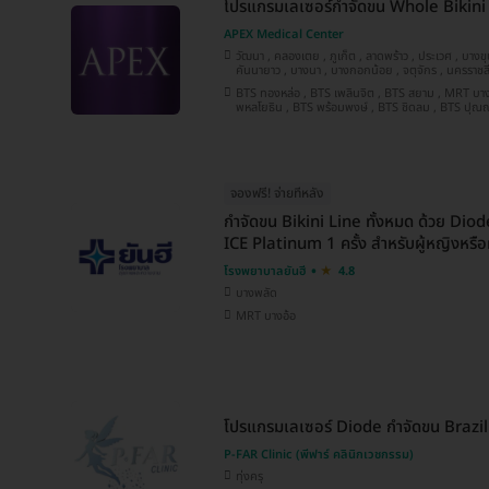
โปรแกรมเลเซอร์กำจัดขน Whole Bikini (
APEX Medical Center
วัฒนา , คลองเตย , ภูเก็ต , ลาดพร้าว , ประเวศ , บางขุนเทียน , ปทุมวัน , ปทุมธานี ,
คันนายาว , บางนา , บางกอกน้อย , จตุจักร , นครราชสีมา , นนทบุรี , พระโขนง , บางรัก ,
ชลบุรี , ห้วยขวาง , เชียงใหม่ , พระนครศรีอยุธยา , สมุทรปราการ , ประจวบคีรีขันธ์ ,
BTS ทองหล่อ , BTS เพลินจิต , BTS สยาม , MRT บางยี่ขัน , BTS ห้าแยกลาดพร้าว , MRT
บางคอแหลม , ยานนาวา , หลักสี่ , นครสวรรค์ , บางแค , บางกะปิ , สงขลา , อุดรธานี ,
พหลโยธิน , BTS พร้อมพงษ์ , BTS ชิดลม , BTS ปุณณวิถี , MRT สีลม , BTS ศาลาแดง ,
ขอนแก่น , คลองสาน , นครปฐม
MRT พระราม 9 , MRT ลาดพร้าว 71 , MRT สามย่าน , BTS นานา , MRT สุขุมวิท , BTS
อโศก , BTS เจริญนคร , MRT สวนห
จองฟรี! จ่ายทีหลัง
กำจัดขน Bikini Line ทั้งหมด ด้วย Dio
ICE Platinum 1 ครั้ง สำหรับผู้หญิงหรือผ
โรงพยาบาลยันฮี
4.8
บางพลัด
MRT บางอ้อ
โปรแกรมเลเซอร์ Diode กำจัดขน Brazilia
P-FAR Clinic (พีฟาร์ คลินิกเวชกรรม)
ทุ่งครุ