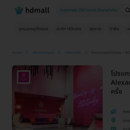
ดูหมวดหมู่ทั้งหมด
ผ่าตัด HDcare
สุขภาพ
ทำฟัน
ค
หน้าแรก
แพ็กเกจความงาม
กำจัดขนที่ลับ
โปรแกรมเลเซอร์ Diode + YAG 
โปรแก
Alexan
ครั้ง
Aest
สาทร
1
ตัวเ