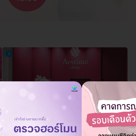
2
Aestima Clinic (เอสติมาคลินิกเวชกรรม) สาขา
อโศก
399 อาคารอินเตอร์เชนจ์ 21 ห้อง 307-308 ชั้น UL ถ. สุขุมวิท แขวงคลองเตยเหนือ เขต
วัฒนา กรุงเทพมหานคร 10110