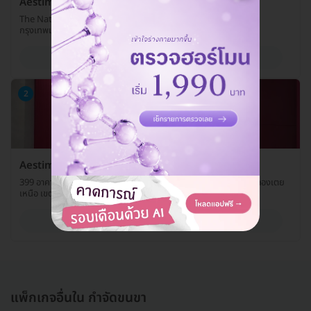
Aestima Clinic (เอสติมาคลินิกเวชกรรม) สาขาสาทร
The Natural Place 38/9 ซ. งามดูพลี แขวงทุ่งมหาเมฆ เขตสาทร
กรุงเทพมหานคร 10120
ดูรายละเอียด
2
Aestima Clinic (เอสติมาคลินิกเวชกรรม) สาขาอโศก
399 อาคารอินเตอร์เชนจ์ 21 ห้อง 307-308 ชั้น UL ถ. สุขุมวิท แขวงคลองเตย
เหนือ เขตวัฒนา กรุงเทพมหานคร 10110
ดูรายละเอียด
แพ็กเกจอื่นใน กำจัดขนขา