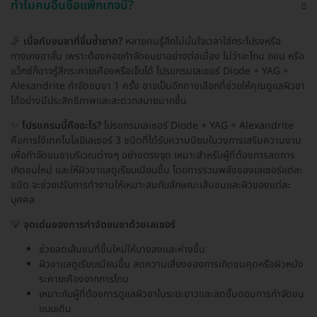
ทำไมคนอื่นซื้อแพ็กเกจนี้?
🦵
เบื่อกับขนขาที่ขึ้นซ้ำซาก?
หลายคนรู้สึกไม่มั่นใจเวลาใส่กระโปรงหรือ
กางเกงขาสั้น เพราะต้องคอยกำจัดขนขาอย่างต่อเนื่อง ไม่ว่าจะโกน ถอน หรือ
แว็กซ์ก็อาจรู้สึกระคายเคืองหรือเจ็บได้ โปรแกรมเลเซอร์ Diode + YAG +
Alexandrite กำจัดขนขา 1 ครั้ง อาจเป็นอีกทางเลือกที่ช่วยให้คุณดูแลผิวขา
ได้อย่างมีประสิทธิภาพและสะดวกสบายมากขึ้น
✨
โปรแกรมนี้คืออะไร?
โปรแกรมเลเซอร์ Diode + YAG + Alexandrite
คือการใช้เทคโนโลยีเลเซอร์ 3 ชนิดที่ได้รับความนิยมในวงการเสริมความงาม
เพื่อกำจัดขนขาบริเวณต่างๆ อย่างตรงจุด เหมาะสำหรับผู้ที่ต้องการลดการ
เกิดขนใหม่ และให้ผิวขาแลดูเรียบเนียนขึ้น โดยการรวมพลังของเลเซอร์แต่ละ
ชนิด จะช่วยปรับการทำงานให้เหมาะสมกับลักษณะเส้นขนและผิวของแต่ละ
บุคคล
💡
จุดเด่นของการกำจัดขนขาด้วยเลเซอร์
ช่วยลดเส้นขนที่ขึ้นใหม่ให้บางลงและห่างขึ้น
ผิวขาแลดูเรียบเนียนขึ้น ลดความเสี่ยงของการเกิดขนคุดหรือผิวหนัง
ระคายเคืองจากการโกน
เหมาะกับผู้ที่ต้องการดูแลผิวขาในระยะยาวและลดขั้นตอนการกำจัดขน
แบบเดิม