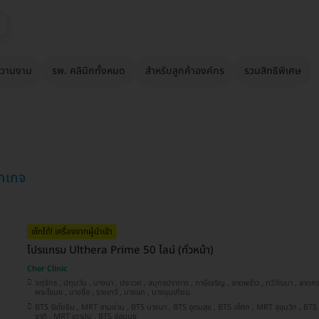
วามงาม
รพ. คลินิกทั้งหมด
สำหรับลูกค้าองค์กร
รวมสิทธิพิเศษ
็กเกจ
เช็กได้! เครื่องจากผู้นำเข้า
โปรแกรม Ulthera Prime 50 ไลน์ (ทั่วหน้า)
Cher Clinic
จตุจักร , ปทุมวัน , บางนา , ประเวศ , สมุทรปราการ , ภาษีเจริญ , ลาดพร้าว , ทวีวัฒนา , ลาดกระบัง , คลองเตย , คันนายาว ,
พระโขนง , บางซื่อ , ราชเทวี , บางแค , บางขุนเทียน
BTS รัชโยธิน , MRT สามย่าน , BTS บางนา , BTS อุดมสุข , BTS อโศก , MRT สุขุมวิท , BTS ปุณณวิถี , BTS สนามกีฬาแห่ง
ชาติ , MRT เตาปูน , BTS อ่อนนุช