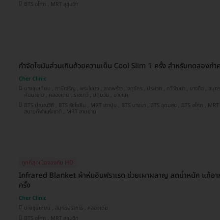
BTS อโศก , MRT สุขุมวิท
กำจัดไขมันส่วนเกินด้วยความเย็น Cool Slim 1 ครั้ง สำหรับทดลองทำครั
Cher Clinic
บางขุนเทียน , ภาษีเจริญ , พระโขนง , ลาดพร้าว , จตุจักร , ประเวศ , ทวีวัฒนา , บางซื่อ , สมุทรปราการ , ลาดกระบัง , บางนา ,
คันนายาว , คลองเตย , ราชเทวี , ปทุมวัน , บางแค
BTS ปุณณวิถี , BTS รัชโยธิน , MRT เตาปูน , BTS บางนา , BTS อุดมสุข , BTS อโศก , MRT สุขุมวิท , BTS อ่อนนุช , BTS
สนามกีฬาแห่งชาติ , MRT สามย่าน
ถูกที่สุดเมื่อจองกับ HD
Infrared Blanket ผ้าห่มอินฟราเรด ช่วยเผาผลาญ ลดน้ำหนัก แก้อาก
ครั้ง
Cher Clinic
บางขุนเทียน , สมุทรปราการ , คลองเตย
BTS อโศก , MRT สุขุมวิท