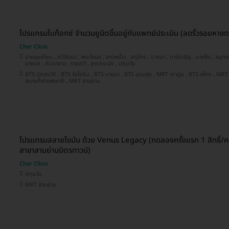
โปรแกรมโบท็อกซ์ จำนวนยูนิตขึ้นอยู่กับแพทย์ประเมิน (ลดริ้วรอยหางต
Cher Clinic
บางขุนเทียน , ทวีวัฒนา , พระโขนง , ลาดพร้าว , จตุจักร , บางนา , ภาษีเจริญ , บางซื่อ , สมุทรปราการ , ประเวศ , คลองเตย ,
บางแค , คันนายาว , ราชเทวี , ลาดกระบัง , ปทุมวัน
BTS ปุณณวิถี , BTS รัชโยธิน , BTS บางนา , BTS อุดมสุข , MRT เตาปูน , BTS อโศก , MRT สุขุมวิท , BTS อ่อนนุช , BTS
สนามกีฬาแห่งชาติ , MRT สามย่าน
โปรแกรมสลายไขมัน ด้วย Venus Legacy (ทดลองครั้งแรก 1 สิทธิ์/คน)
สาขาสามย่านมิตรทาวน์)
Cher Clinic
ปทุมวัน
MRT สามย่าน