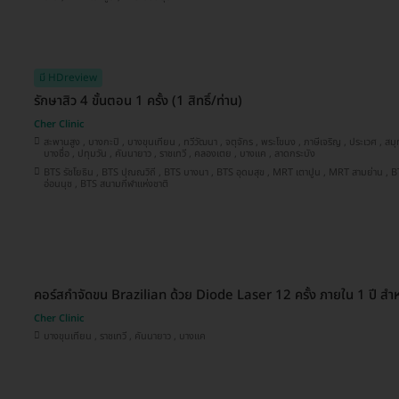
มี HDreview
รักษาสิว 4 ขั้นตอน 1 ครั้ง (1 สิทธิ์/ท่าน)
Cher Clinic
สะพานสูง , บางกะปิ , บางขุนเทียน , ทวีวัฒนา , จตุจักร , พระโขนง , ภาษีเจริญ , ประเวศ , สมุทรปราการ , บางนา , ลาดพร้าว ,
บางซื่อ , ปทุมวัน , คันนายาว , ราชเทวี , คลองเตย , บางแค , ลาดกระบัง
BTS รัชโยธิน , BTS ปุณณวิถี , BTS บางนา , BTS อุดมสุข , MRT เตาปูน , MRT สามย่าน , BTS อโศก , MRT สุขุมวิท , BTS
อ่อนนุช , BTS สนามกีฬาแห่งชาติ
คอร์สกำจัดขน Brazilian ด้วย Diode Laser 12 ครั้ง ภายใน 1 ปี สำหรั
Cher Clinic
บางขุนเทียน , ราชเทวี , คันนายาว , บางแค