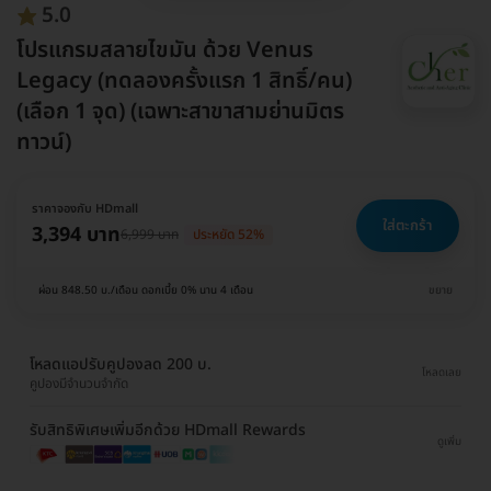
5.0
โปรแกรมสลายไขมัน ด้วย Venus
Legacy (ทดลองครั้งแรก 1 สิทธิ์/คน)
(เลือก 1 จุด) (เฉพาะสาขาสามย่านมิตร
ทาวน์)
ราคาจองกับ HDmall
ใส่ตะกร้า
3,394 บาท
6,999 บาท
ประหยัด 52%
ผ่อน 848.50 บ./เดือน ดอกเบี้ย 0% นาน 4 เดือน
ขยาย
โหลดแอปรับคูปองลด 200 บ.
โหลดเลย
คูปองมีจำนวนจำกัด
รับสิทธิพิเศษเพิ่มอีกด้วย HDmall Rewards
ดูเพิ่ม