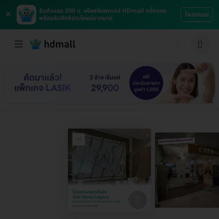
×
รับส่วนลด 200 บ. เพียงโหลดแอป HDmall ครั้งแรก
โหลดเลย
พร้อมรับสิทธิประโยชน์มากมาย