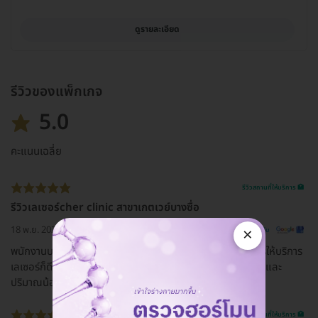
ดูรายละเอียด
รีวิวของแพ็กเกจ
5.0
คะแนนเฉลี่ย
รีวิวสถานที่ให้บริการ 🏥
รีวิวเลเซอร์cher clinic สาขาเกตเวย์บางซื่อ
×
18 พ.ย. 2023
ดูรีวิวต้นฉบับ
พนักงานบริการดี ใส่ใจ โทรมาติดตามนัดหมายทุกเดือน และการให้บริการ
เลเซอร์ก็ดี ไม่เจ็บ ผลลัพธ์หลังทำ เมื่อทำติดต่อกัน ขนขึ้นช้าลง และ
ปริมาณน้อยลงขึ้นเยอะค่ะ
รีวิวสถานที่ให้บริการ 🏥