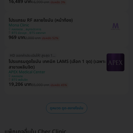
16,489 บาท
16,999 บาท
ประหยัด 3%
โปรแกรม RF สลายไขมัน (หน้าท้อง)
Mona Clinic
คลองเตย , สมุทรปราการ
BTS อ่อนนุช , BTS แพรกษา
969 บาท
2,000 บาท
ประหยัด 52%
HD ออกค่าประเมินให้! สูงสุด 1500 บ.
โปรแกรมดูดไขมัน เทคนิค LAMS (เลือก 1 จุด) (เฉพาะ
สาขาเพลินจิต)
APEX Medical Center
คลองเตย
BTS เพลินจิต
19,206 บาท
35,000 บาท
ประหยัด 45%
ดูหมวด ดูด-สลายไขมัน
แพ็กเกจอื่นใน Cher Clinic