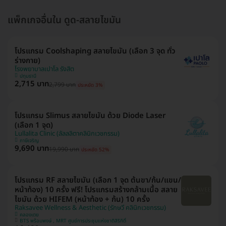
แพ็กเกจอื่นใน ดูด-สลายไขมัน
โปรแกรม Coolshaping สลายไขมัน (เลือก 3 จุด ทั่ว
ร่างกาย)
โรงพยาบาลเปาโล รังสิต
ปทุมธานี
2,715 บาท
2,799 บาท
ประหยัด 3%
โปรแกรม Slimus สลายไขมัน ด้วย Diode Laser
(เลือก 1 จุด)
Lullalita Clinic (ลัลลลิตาคลินิกเวชกรรม)
ภาษีเจริญ
9,690 บาท
19,990 บาท
ประหยัด 52%
โปรแกรม RF สลายไขมัน (เลือก 1 จุด ต้นขา/ก้น/แขน/
หน้าท้อง) 10 ครั้ง ฟรี! โปรแกรมสร้างกล้ามเนื้อ สลาย
ไขมัน ด้วย HIFEM (หน้าท้อง + ก้น) 10 ครั้ง
Raksavee Wellness & Aesthetic (รักษวี คลินิกเวชกรรม)
คลองเตย
BTS พร้อมพงษ์ , MRT ศูนย์การประชุมแห่งชาติสิริกิติ์