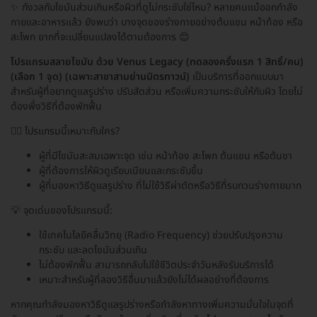
✨ กังวลกับไขมันส่วนเกินหรือผิวที่ดูไม่กระชับใช่ไหม? หลายคนแม้ออกกำลัง
กายและอาหารแล้ว ยังพบว่า บางจุดของร่างกายอย่างต้นแขน หน้าท้อง หรือ
สะโพก ยากที่จะเปลี่ยนแปลงได้ตามต้องการ 😊
โปรแกรมสลายไขมัน ด้วย Venus Legacy (ทดลองครั้งแรก 1 สิทธิ์/คน)
(เลือก 1 จุด) (เฉพาะสาขาสามย่านมิตรทาวน์)
เป็นบริการที่ออกแบบมา
สำหรับผู้ที่อยากดูแลรูปร่าง ปรับสัดส่วน หรือเพิ่มความกระชับให้กับผิว โดยไม่
ต้องพึ่งวิธีที่ต้องพักฟื้น
👩‍⚕️ โปรแกรมนี้เหมาะกับใคร?
ผู้ที่มีไขมันสะสมเฉพาะจุด เช่น หน้าท้อง สะโพก ต้นแขน หรือต้นขา
ผู้ที่ต้องการให้ผิวดูเรียบเนียนและกระชับขึ้น
ผู้ที่มองหาวิธีดูแลรูปร่าง ที่ไม่ใช้วิธีผ่าตัดหรือวิธีที่รบกวนร่างกายมาก
💡 จุดเด่นของโปรแกรมนี้:
ใช้เทคโนโลยีคลื่นวิทยุ (Radio Frequency) ช่วยปรับปรุงความ
กระชับ และลดไขมันส่วนเกิน
ไม่ต้องพักฟื้น สามารถกลับไปใช้ชีวิตประจำวันหลังรับบริการได้
เหมาะสำหรับผู้ที่ลองวิธีอื่นมาแล้วยังไม่ได้ผลอย่างที่ต้องการ
หากคุณกำลังมองหาวิธีดูแลรูปร่างหรือกำลังหาทางเพิ่มความมั่นใจในจุดที่