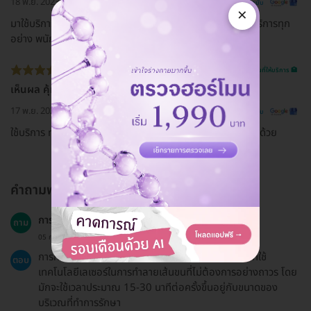
18 พ.ย. 2023
ดูรีวิวต้นฉบับ
×
มาใช้บริการบริการครั้งแรก ที่สาขาซีคอนบางแค ประทับใจการบริการทุก
อย่าง พนักงานใส่ใจและให้ข้อมูลเป็นอย่างดี ❤️
รีวิวสถานที่ให้บริการ 🏥
เห็นผล คุ้มค่า
17 พ.ย. 2023
ดูรีวิวต้นฉบับ
ใช้บริการ mask รักษาสิว ร่วมกับฉายแสงสิว คือดีมาก ราคาถูกด้วย
คำถามพบบ่อย
การกำจัดขนรักแร้ด้วยเลเซอร์ Diode คืออะไร?
ถาม
05 ก.ค. 2023
การกำจัดขนรักแร้ด้วยเลเซอร์ Diode เป็นกระบวนการที่ใช้
ตอบ
เทคโนโลยีเลเซอร์ในการทำลายเส้นขนที่ไม่ต้องการอย่างถาวร โดย
มักจะใช้เวลาประมาณ 15-30 นาทีต่อครั้งขึ้นอยู่กับขนาดของ
บริเวณที่ทำการรักษา