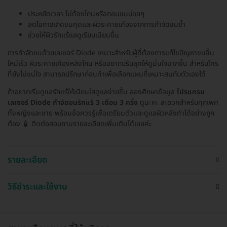
ประหยัดเวลา ไม่ต้องโกนหรือถอนขนบ่อยๆ
ลดโอกาสเกิดขนคุดและผิวระคายเคืองจากการกำจัดขนซ้ำ
ช่วยให้ผิวรักแร้แลดูเรียบเนียนขึ้น
การกำจัดขนด้วยเลเซอร์ Diode เหมาะสำหรับผู้ที่ต้องการแก้ไขปัญหาขนขึ้น
ใหม่เร็ว ผิวระคายเคืองหลังโกน หรืออยากปรับลุคให้ดูมั่นใจมากขึ้น สำหรับใคร
ที่ยังไม่แน่ใจ สามารถปรึกษาก่อนทำเพื่อเลือกแผนที่เหมาะสมกับตัวเองได้
ถ้าอยากเริ่มดูแลรักแร้ให้เนียนใสดูแลง่ายขึ้น ลองศึกษาข้อมูล
โปรแกรม
เลเซอร์ Diode กำจัดขนรักแร้ 3 เดือน 3 ครั้ง
ดูนะคะ สะดวกสำหรับทุกเพศ
ทั้งหญิงและชาย พร้อมข้อควรรู้เพื่อเตรียมตัวและดูแลผิวหลังทำได้อย่างถูก
ต้อง 🧴 ติดต่อสอบถามรายละเอียดเพิ่มเติมได้เลยค่ะ
รายละเอียด
วิธีชำระและใช้งาน