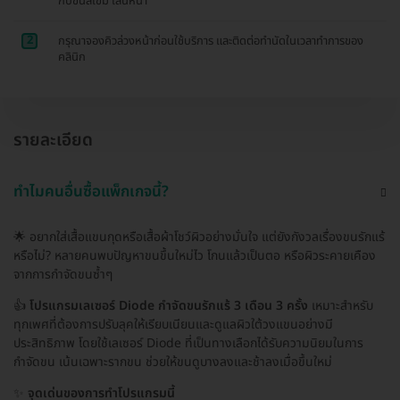
กับขนสีเข้ม เส้นหนา
2
กรุณาจองคิวล่วงหน้าก่อนใช้บริการ และติดต่อทำนัดในเวลาทำการของ
คลินิก
รายละเอียด
ทำไมคนอื่นซื้อแพ็กเกจนี้?
🌟 อยากใส่เสื้อแขนกุดหรือเสื้อผ้าโชว์ผิวอย่างมั่นใจ แต่ยังกังวลเรื่องขนรักแร้
หรือไม่? หลายคนพบปัญหาขนขึ้นใหม่ไว โกนแล้วเป็นตอ หรือผิวระคายเคือง
จากการกำจัดขนซ้ำๆ
👍
โปรแกรมเลเซอร์ Diode กำจัดขนรักแร้ 3 เดือน 3 ครั้ง
เหมาะสำหรับ
ทุกเพศที่ต้องการปรับลุคให้เรียบเนียนและดูแลผิวใต้วงแขนอย่างมี
ประสิทธิภาพ โดยใช้เลเซอร์ Diode ที่เป็นทางเลือกได้รับความนิยมในการ
กำจัดขน เน้นเฉพาะรากขน ช่วยให้ขนดูบางลงและช้าลงเมื่อขึ้นใหม่
✨
จุดเด่นของการทำโปรแกรมนี้