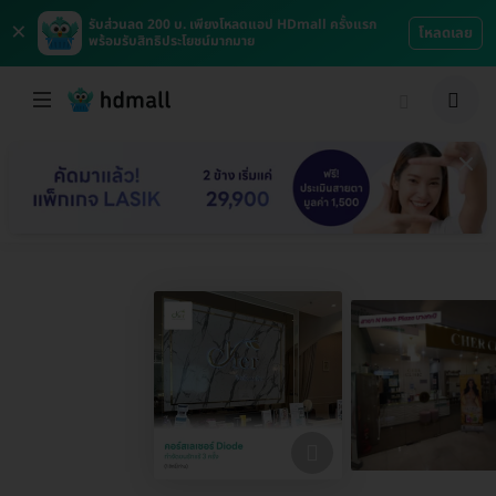
×
รับส่วนลด 200 บ. เพียงโหลดแอป HDmall ครั้งแรก
โหลดเลย
พร้อมรับสิทธิประโยชน์มากมาย