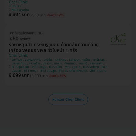
Cher Clinic
ปทุมวัน
MRT สามย่าน
3,394 บาท
6,999 บาท
ประหยัด 52%
ถูกที่สุดเมื่อจองกับ HD
มี HDreview
รักษาหลุมสิว กระชับรูขุมขน ด้วยคลื่นความถี่วิทยุ
เครื่อง Venus Viva ทั่วใบหน้า 1 ครั้ง
Cher Clinic
พระโขนง , สมุทรปราการ , บางซื่อ , คลองเตย , ทวีวัฒนา , จตุจักร , ภาษีเจริญ ,
บางขุนเทียน , ลาดพร้าว , ประเวศ , บางนา , คันนายาว , ราชเทวี , ลาดกระบัง ,
BTS ปุณณวิถี , MRT เตาปูน , BTS อโศก , MRT สุขุมวิท , BTS รัชโยธิน , BTS
ปทุมวัน , บางแค
อ่อนนุช , BTS บางนา , BTS อุดมสุข , BTS สนามกีฬาแห่งชาติ , MRT สามย่าน
9,699 บาท
15,000 บาท
ประหยัด 35%
หน้ารวม Cher Clinic