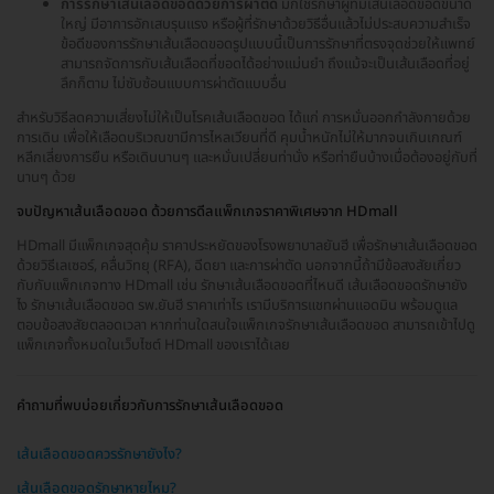
การรักษาเส้นเลือดขอดด้วยการผ่าตัด
มักใช้รักษาผู้ที่มีเส้นเลือดขอดขนาด
ใหญ่ มีอาการอักเสบรุนแรง หรือผู้ที่รักษาด้วยวิธีอื่นแล้วไม่ประสบความสำเร็จ
ข้อดีของการรักษาเส้นเลือดขอดรูปแบบนี้เป็นการรักษาที่ตรงจุดช่วยให้แพทย์
สามารถจัดการกับเส้นเลือดที่ขอดได้อย่างแม่นยำ ถึงแม้จะเป็นเส้นเลือดที่อยู่
ลึกก็ตาม ไม่ซับซ้อนแบบการผ่าตัดแบบอื่น
สำหรับวิธีลดความเสี่ยงไม่ให้เป็นโรคเส้นเลือดขอด ได้แก่ การหมั่นออกกำลังกายด้วย
การเดิน เพื่อให้เลือดบริเวณขามีการไหลเวียนที่ดี คุมน้ำหนักไม่ให้มากจนเกินเกณฑ์
หลีกเลี่ยงการยืน หรือเดินนานๆ และหมั่นเปลี่ยนท่านั่ง หรือท่ายืนบ้างเมื่อต้องอยู่กับที่
นานๆ ด้วย
จบปัญหาเส้นเลือดขอด ด้วยการดีลแพ็กเกจราคาพิเศษจาก HDmall
HDmall มีแพ็กเกจสุดคุ้ม ราคาประหยัดของโรงพยาบาลยันฮี เพื่อรักษาเส้นเลือดขอด
ด้วยวิธีเลเซอร์, คลื่นวิทยุ (RFA), ฉีดยา และการผ่าตัด นอกจากนี้ถ้ามีข้อสงสัยเกี่ยว
กับกับแพ็กเกจทาง HDmall เช่น รักษาเส้นเลือดขอดที่ไหนดี เส้นเลือดขอดรักษายัง
ไง รักษาเส้นเลือดขอด รพ.ยันฮี ราคาเท่าไร เรามีบริการแชทผ่านแอดมิน พร้อมดูแล
ตอบข้อสงสัยตลอดเวลา หากท่านใดสนใจแพ็กเกจรักษาเส้นเลือดขอด สามารถเข้าไปดู
แพ็กเกจทั้งหมดในเว็บไซต์ HDmall ของเราได้เลย
คำถามที่พบบ่อยเกี่ยวกับการรักษาเส้นเลือดขอด
เส้นเลือดขอดควรรักษายังไง?
เส้นเลือดขอดรักษาหายไหม?