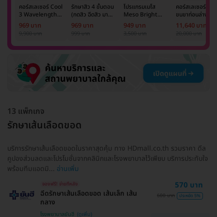
คอร์สเลเซอร์ Cool
รักษาสิว 4 ขั้นตอน
โปรแกรมเมโส
คอร์สเลเซอร์กำจั
3 Wavelength
(กดสิว ฉีดสิว มาส์ก
Meso Bright
ขนขาท่อนล่าง 2
Diode กำจัดขน
หน้า และฉายแสง)
จำนวนซีซีขึ้นอยู่กับ
ข้าง 5 ครั้ง ด้วย
969 บาท
969 บาท
949 บาท
11,640 บาท
รักแร้ 1 ปี 12 ครั้ง
1 ครั้ง
แพทย์ประเมิน เพื่อ
เลเซอร์
9,900 บาท
999 บาท
3,500 บาท
20,000 บาท
(1 สิทธิ์/ท่าน)
ปรับผิวกระจ่างใส 1
Mediostar Nex
ครั้ง
13 แพ็กเกจ
รักษาเส้นเลือดขอด
บริการรักษาเส้นเลือดขอดในราคาสุดคุ้ม ทาง HDmall.co.th รวมราคา ดีล
คูปองส่วนลดและโปรโมชั่นจากคลินิกและโรงพยาบาลไว้เพียบ บริการประทับใจ
พร้อมทีมแอดมิ...
อ่านเพิ่ม
570 บาท
จองฟรี! จ่ายทีหลัง
ฉีดรักษาเส้นเลือดขอด เส้นเล็ก เส้น
600 บาท
ประหยัด 5%
กลาง
โรงพยาบาลยันฮี