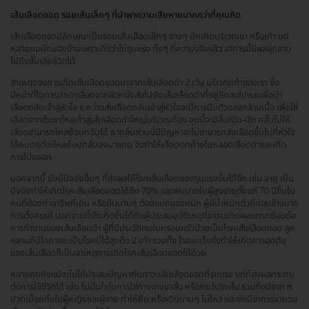
เส้นเลือดขอด รอยเส้นเล็กๆ ที่นำพาความเสียหายมากกว่าที่คุณคิด
เส้นเลือดขอดมีลักษณะเป็นรอยเส้นเลือดเล็กๆ จางๆ มักเกิดบริเวณขา หรือเท้า แต่
หลายคนมักมองข้ามเพราะคิดว่าไม่รุนแรง ทั้งๆ ที่ความจริงแล้ว อาการนี้มีผลลุกลาม
ไปถึงขั้นเสียชีวิตได้
สาเหตุของการเกิดเส้นเลือดขอดมาจากเส้นเลือดดำ 2 เว้น บริเวณเท้าของเรา ซึ่ง
มีหน้าที่ในการนำเอาเลือดจากผิวหนังส่งไปยังเส้นเลือดดำที่อยู่ลึกลงไปและเพื่อนำ
เลือดกลับเข้าสู่หัวใจ ระหว่างส่งเลือดกลับเข้าสู่หัวใจจะมีการบีบตัวของกล้ามเนื้อ เพื่อให้
เลือดจากต้นขาไหลเข้าสู่เส้นเลือดดำใหญ่บริเวณท้อง จุดนี้จะมีลิ้นเปิด-ปิด กลั้นไม่ให้
เลือดสามารถไหลย้อนกลับได้ หากลิ้นส่วนนี้มีปัญหาจะไม่สามารถส่งเลือดขึ้นไปที่หัวใจ
ได้หมดแต่จะไหลย้อนกลับลงมาแทน จึงทำให้เลือดตกค้างในหลอดเลือดดำและเกิด
การโป่งออก
นอกจากนี้ ยังมีปัจจัยอื่นๆ ที่ส่งผลให้โรคเส้นเลือดขอดรุนแรงขึ้นได้อีก เช่น อายุ เป็น
ปัจจัยทำให้เกิดโรคเส้นเลือดขอดได้ถึง 70% และพบมากในผู้สูงอายุตั้งแต่ 70 ปีขึ้นไป
คนที่ต้องทำอาชีพที่เดิน หรือยืนนานๆ ต้องแบกของหนัก ผู้มีน้ำหนักตัวที่ค่อนข้างมาก
การตั้งครรภ์ นอกจากนี้ยังเกิดขึ้นได้กับผู้ประสบอุบัติเหตุที่ขาจนเกิดผลแทรกซ้อนต่อ
การทำงานของเส้นเลือดดำ ผู้ที่มีประวัติคนในครอบครัวป่วยเป็นโรคเส้นเลือดขอด ลูก
หลานก็มีโอกาสจะเป็นโรคนี้ได้สูงถึง 2 เท่า รวมทั้ง โรคมะเร็งซึ่งทำให้เกิดการอุดตัน
ของเส้นเลือดก็เป็นสาเหตุการเกิดโรคเส้นเลือดขอดได้ด้วย
หลายคนถึงแม้จะไม่ได้ประสบปัญหากับภาวะเส้นเลือดขอดที่รุนแรง แต่ก็ส่งผลกระทบ
ต่อการใช้ชีวิตได้ เช่น ไม่มั่นใจในการใส่กางเกงขาสั้น หรือกระโปรงสั้น รวมถึงมีอาการ
ปวดเมื่อยทั้งในผู้หญิงและผู้ชาย ทำให้ยืน หรือเดินนานๆ ไม่ไหว และยังมีอาการขาบวม