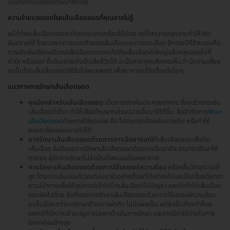
เป็นตะคริวบ่อยขึ้นตามมาได้ด้วย
ความร้ายแรงของโรคเส้นเลือดขอดที่คุณอาจไม่รู้
แม้ว่าโรคเส้นเลือดขอดจะเกิดภาวะแทรกซ้อนได้น้อย แต่ก็สามารถลุกลามทำให้เกิด
อันตรายได้ โดยเฉพาะการแตกตัวของเส้นเลือดและการตกเลือด อีกกรณีที่ร้ายแรงคือ
การเกิดลิ่มเลือดบริเวณเส้นเลือดขอดลามไปถึงเส้นเลือดดำใหญ่แล้วหลุดลอยไปที่
หัวใจ หรือปอด ซึ่งอันตรายถึงขั้นเสียชีวิตได้ ฉะนั้นหากคุณสังเกตเห็นว่า มีความเสี่ยง
จะเป็นโรคเส้นเลือดขอดให้รีบไปพบแพทย์ เพื่อหาทางแก้ไขตั้งแต่เนิ่นๆ
แนวทางการรักษาเส้นเลือดขอด
ถุงน่องสำหรับเส้นเลือดขอด
เป็นการประคับประคองอาการ ซึ่งจะช่วยกระชับ
เส้นเลือดดำที่ขา ทำให้เลือดไหลจากส่วนปลายขึ้นมาได้ดีขึ้น ข้อจำกัดการ
รักษา
เส้นเลือดขอด
ด้วยการใส่ถุงน่อง คือ ไม่สามารถป้องกันการเกิด หรือทำให้
หลอดเลือดขอดหายไปได้
การรักษาเส้นเลือดขอดด้วยการการฉีดสารเคมี
ที่เส้นเลือดขอดเพื่อปิด
เส้นเลือด ข้อดีของการรักษาเส้นเลือดขอดด้วยการฉีดยาคือ สามารถรักษาได้
ตรงจุด ผู้รับการรักษาไม่จำเป็นต้องนอนโรงพยาบาล
การรักษาเส้นเลือดขอดด้วยการใช้เลเซอร์ความร้อน
หรือคลื่นวิทยุความถี่
สูง โดยเจาะเข็มลงบริเวณท่อนขาช่วงล่างตั้งแต่ใต้เข่าลงไปและใช้เครื่องอัลตรา
ซาวน์นำทางเพื่อให้อุปกรณ์เข้าไปปิดเส้นเลือดที่มีปัญหา และยังทำให้เส้นเลือด
ขอดฝ่อไปด้วย ข้อดีของการรักษาเส้นเลือดขอดด้วยการใช้เลเซอร์ความร้อน
จะเจ็บน้อยกว่าการรักษาด้วยการผ่าตัด ไม่มีแผลเป็น แต่จำเป็นต้องทำโดย
แพทย์ที่มีความชำนาญการเฉพาะด้านในการรักษา และอาจมีค่าใช้จ่ายในการ
รักษาค่อนข้างสูง