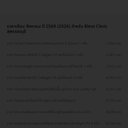
ราคาเดือน สิงหาคม ปี 2569 (2026) สำหรับ Bless Clinic
สุพรรณบุรี
ราคา Facial Treatment ทำทรีตเมนต์หน้า 6 ขั้นตอน 1 ครั้ง
1,833 บาท
ราคา โปรแกรม MADE Collagen 16 จุดทั่วใบหน้า 1 ครั้ง
2,461 บาท
ราคา Dermatight ยกกระชับหน้าด้วยคลื่นความถี่วิทยุ RF 1 ครั้ง
2,512 บาท
ราคา คอร์สฉีด MADE Collagen 16 จุดทั่วใบหน้า 2 ครั้ง
4,361 บาท
ราคา เติมเต็มใต้ตาพร้อมบูสต์ผิวให้ชุ่มชื้น ดูฉ่ำวาว ด้วย Lovely Eye
4,741 บาท
Program 5 ซีซี 1 ครั้ง
ราคา โปรแกรมโบท็อกซ์ 50 ยูนิต (บริเวณที่มีปัญหา)
5,131 บาท
ราคา โปรแกรมฟิลเลอร์ จำนวนซีซีขึ้นอยู่กับแพทย์ประเมิน (หน้า)
8,630 บาท
ราคา คอร์สปรับสภาพผิวหน้าให้ดูกระจ่างใส ด้วย Ultralight IPL 5 ครั้ง
8,720 บาท