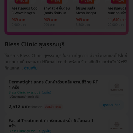
-90%
-3%
-73%
-42%
คอร์สเลเซอร์ Cool
รักษาสิว 4 ขั้นตอน
โปรแกรมเมโส
คอร์สเลเซอร์กำจั
3 Wavelength
(กดสิว ฉีดสิว มาส์ก
Meso Bright
ขนขาท่อนล่าง 2
Diode กำจัดขน
หน้า และฉายแสง)
จำนวนซีซีขึ้นอยู่กับ
ข้าง 5 ครั้ง ด้วย
969 บาท
969 บาท
949 บาท
11,640 บาท
รักแร้ 1 ปี 12 ครั้ง
1 ครั้ง
แพทย์ประเมิน เพื่อ
เลเซอร์
9,900 บาท
999 บาท
3,500 บาท
20,000 บาท
(1 สิทธิ์/ท่าน)
ปรับผิวกระจ่างใส 1
Mediostar Nex
ครั้ง
Bless Clinic สุพรรณบุรี
ใช้บริการ Bless Clinic สุพรรณบุรี ในราคาที่ถูกกว่า ด้วยส่วนลดและโปรโมชั่
นมากมายเมื่อจองผ่าน HDmall.co.th พร้อมบริการเช็กคิวและทำนัดให้ ฟรี!
ทักแชทส...
อ่านเพิ่ม
Dermatight ยกกระชับหน้าด้วยคลื่นความถี่วิทยุ RF
1 ครั้ง
Bless Clinic สุพรรณบุรี
ปรึกษาแพทย์ก่อนทำ ฟรี!
ดูรายละเอียด
2,512 บาท
4,500 บาท
ประหยัด 44%
Facial Treatment ทำทรีตเมนต์หน้า 6 ขั้นตอน 1
ครั้ง
Bless Clinic สุพรรณบุรี