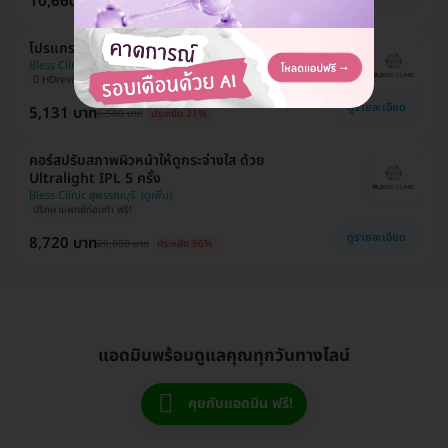
10,660 บาท
15,000 บาท
ประหยัด 29%
โปรแกรมโบท็อกซ์ 50 ยูนิต (บริเวณที่มีปัญหา)
Bless Clinic สุพรรณบุรี
มี HDreview
ปรึกษาแพทย์ก่อนทำ ฟรี!
ดูรายละเอียด
5,131 บาท
6,500 บาท
ประหยัด 21%
คอร์สปรับสภาพผิวหน้าให้ดูกระจ่างใส ด้วย
Ultralight IPL 5 ครั้ง
Bless Clinic สุพรรณบุรี
ปรึกษาแพทย์ก่อนทำ ฟรี!
ดูรายละเอียด
8,720 บาท
20,000 บาท
ประหยัด 56%
แอดมินพร้อมดูแลคุณทุกวันทางไลน์
คุยกับแอดมิน ฟรี!