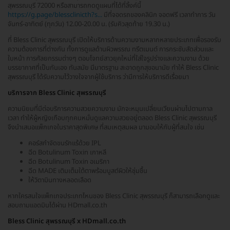
สุพรรณบุรี 72000 หรือสามารถกดดูแผนที่ได้ที่ลิ้งค์นี้
https://g.page/blessclinicth?s...
มีที่จอดรถของคลินิก จอดฟรี เวลาทำการ วัน
จันทร์-อาทิตย์ (ทุกวัน) 12.00-20.00 น. (รับคิวสุดท้าย 19.30 น.)
ที่ Bless Clinic สุพรรณบุรี เปิดให้บริการด้านความงามหลากหลายประเภทเพื่อรองรับ
ความต้องการที่ต่างกัน ทั้งการดูแลด้านผิวพรรณ ทรีตเมนต์ การกระชับสัดส่วนและ
ใบหน้า การศัลยกรรมต่างๆ ตอบโจทย์สาวยุคใหม่ที่ใส่ใจรูปร่างและความงาม ด้วย
บรรยากาศที่เป็นกันเอง ทันสมัย มีมาตรฐาน สะอาดถูกสุขอนามัย ทำให้ Bless Clinic
สุพรรณบุรี ได้รับความไว้วางใจจากผู้ใช้บริการ ว่ามีการให้บริการดีเรื่อยมา
บริการจาก Bless Clinic สุพรรณบุรี
ความนิยมที่มีต่อบริการความสวยความงาม มักจะหมุนเปลี่ยนเวียนผ่านไปตามกาล
เวลา ทำให้ผู้หญิงเกือบทุกคนหมั่นดูแลความสวยอยู่ตลอด Bless Clinic สุพรรณบุรี
จึงนำเสนอแพ็กเกจในราคาสุดพิเศษ ที่สมเหตุสมผล มามอบให้กับผู้ที่สนใจ เช่น
คอร์สกำจัดขนรักแร้ด้วย IPL
ฉีด Botulinum Toxin เกาหลี
ฉีด Botulinum Toxin อเมริกา
ฉีด MADE เติมเต็มใต้ตาพร้อมบูสต์ผิวให้ชุ่มชื้น
ให้วิตามินทางหลอดเลือด
หากใครสนใจแพ็กเกจประเภทไหนของ Bless Clinic สุพรรณบุรี ก็สามารถเลือกดูและ
สอบถามแอดมินได้ผ่าน HDmall.co.th
Bless Clinic สุพรรณบุรี x HDmall.co.th