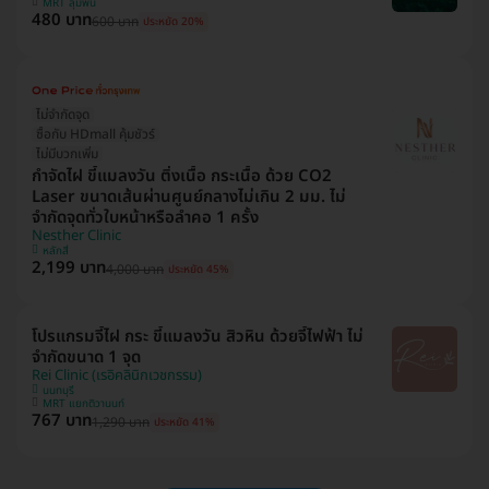
MRT ลุมพินี
480 บาท
600 บาท
ประหยัด 20%
ไม่จำกัดจุด
ซื้อกับ HDmall คุ้มชัวร์
ไม่มีบวกเพิ่ม
กำจัดไฝ ขี้แมลงวัน ติ่งเนื้อ กระเนื้อ ด้วย CO2
Laser ขนาดเส้นผ่านศูนย์กลางไม่เกิน 2 มม. ไม่
จำกัดจุดทั่วใบหน้าหรือลำคอ 1 ครั้ง
Nesther Clinic
หลักสี่
2,199 บาท
4,000 บาท
ประหยัด 45%
โปรแกรมจี้ไฝ กระ ขี้แมลงวัน สิวหิน ด้วยจี้ไฟฟ้า ไม่
จำกัดขนาด 1 จุด
Rei Clinic (เรอิคลินิกเวชกรรม)
นนทบุรี
MRT แยกติวานนท์
767 บาท
1,290 บาท
ประหยัด 41%