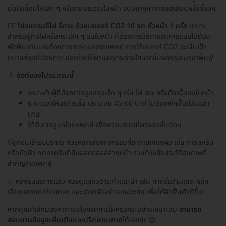
มั่นใจเมื่อมีไฝเล็ก ๆ หรือกระบริเวณใบหน้า จนอยากหาทางลดเลือนหรือจี้ออก
👩‍⚕️
โปรแกรมจี้ไฝ จี้กระ ด้วยเลเซอร์ CO2 10 จุด ทั่วหน้า 1 ครั้ง
เหมาะ
สำหรับผู้ที่มีไฝหรือกระเล็ก ๆ บนใบหน้า ที่ต้องการวิธีการจัดการแบบไม่ต้อง
พักฟื้นนานและต้องการการดูแลจากแพทย์ การใช้เลเซอร์ CO2 จะเน้นเป้า
หมายที่จุดที่ต้องการ และช่วยให้ผิวแลดูกระจ่างใสมากขึ้นหลังระยะเวลาฟื้นฟู
💧
ข้อดีของโปรแกรมนี้
เหมาะกับผู้ที่ต้องการดูแลจุดเล็ก ๆ เช่น ไฝ กระ หรือติ่งเนื้อบนใบหน้า
ระยะเวลาให้บริการสั้น ประมาณ 45-60 นาที ไม่ต้องพักฟื้นเป็นเวลา
นาน
ได้รับการดูแลโดยแพทย์ เพื่อความสบายใจตลอดขั้นตอน
🤔 ก่อนเข้ารับบริการ ควรหลีกเลี่ยงกิจกรรมที่ระคายเคืองผิว เช่น การสครับ
หรือขัดผิว งดทาครีมที่มีแอลกอฮอล์ล่วงหน้า รวมถึงแจ้งประวัติสุขภาพที่
สำคัญกับแพทย์
✨ หลังรับบริการแล้ว ควรดูแลผิวตามคำแนะนำ เช่น ทาครีมกันแดด หลีก
เลี่ยงแสงแดดโดยตรง และบำรุงผิวอย่างเหมาะสม เพื่อให้ผิวฟื้นตัวดีขึ้น
หากคุณกำลังมองหาทางเลือกจัดการไฝหรือกระอย่างเหมาะสม
สามารถ
สอบถามข้อมูลเพิ่มเติมและปรึกษาแพทย์
ได้เลยค่ะ 😊