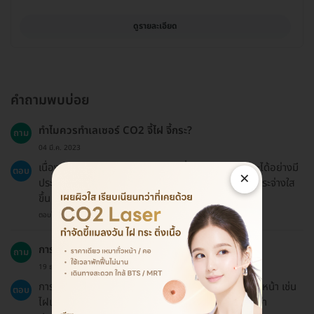
ดูรายละเอียด
คำถามพบบ่อย
ทำไมควรทำเลเซอร์ CO2 จี้ไฝ จี้กระ?
ถาม
04 มี.ค. 2023
เนื่องจากสามารถขจัดปัญหาผิวหน้าที่เกิดจากไฝและกระได้อย่างมี
ตอบ
×
ประสิทธิภาพและรวดเร็ว ช่วยให้ผิวหน้าดูเรียบเนียนและกระจ่างใส
ขึ้น
ตอบโดยทีมงาน HD
การทำเลเซอร์ CO2 เหมาะกับกลุ่มอายุไหน?
ถาม
19 ธ.ค. 2024
การทำเลเซอร์ CO2 สามารถทำได้กับผู้ใหญ่ที่มีปัญหาผิวหน้า เช่น
ตอบ
ไฝและกระ แต่ควรปรึกษาแพทย์ก่อนการทำเพื่อให้แน่ใจว่า