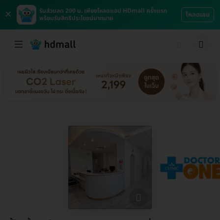
×
รับส่วนลด 200 บ. เพียงโหลดแอป HDmall ครั้งแรก
โหลดเลย
พร้อมรับสิทธิประโยชน์มากมาย