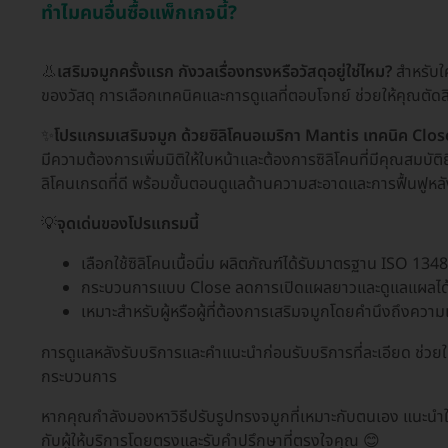
ทำไมคนอื่นซื้อแพ็กเกจนี้?
👃
เสริมจมูกครั้งแรก กังวลเรื่องทรงหรือวัสดุอยู่ใช่ไหม?
สำหรับใ
ของวัสดุ การเลือกเทคนิคและการดูแลที่ตอบโจทย์ ช่วยให้คุณตัดส
✨
โปรแกรมเสริมจมูก ด้วยซิลิโคนอเมริกา Mantis เทคนิค Clos
มีความต้องการเพิ่มมิติให้ใบหน้าและต้องการซิลิโคนที่มีคุณสมบัต
ลิโคนเกรดที่ดี พร้อมขั้นตอนดูแลด้านความสะอาดและการฟื้นฟูหลั
💡
จุดเด่นของโปรแกรมนี้
เลือกใช้ซิลิโคนเนื้อนิ่ม ผลิตภัณฑ์ได้รับมาตรฐาน ISO 13
กระบวนการแบบ Close ลดการเปิดแผลยาวและดูแลแผลได้ง
เหมาะสำหรับผู้หรือผู้ที่ต้องการเสริมจมูกโดยคำนึงถึงคว
การดูแลหลังรับบริการและคำแนะนำก่อนรับบริการที่ละเอียด ช่วย
กระบวนการ
หากคุณกำลังมองหาวิธีปรับรูปทรงจมูกที่เหมาะกับตนเอง แนะนำ
กับผู้ให้บริการโดยตรงและรับคำปรึกษาที่ตรงใจคุณ 😊