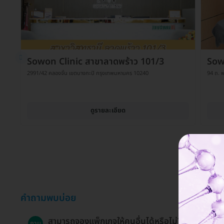
Sowon Clinic สาขาลาดพร้าว 101/3
Sowo
2991/42 คลองจั่น เขตบางกะปิ กรุงเทพมหานคร 10240
94 ถ. พ
ดูรายละเอียด
คำถามพบบ่อย
สามารถจองแพ็กเกจให้คนอื่นได้หรือไม่?
ถาม