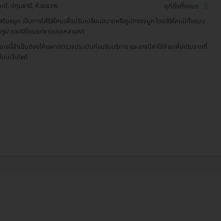
ะปิ, ปทุมธานี, ห้วยขวาง
ดูที่ตั้งทั้งหมด
สริมจมูก เป็นการใส่ซิลิโคนเพื่อปรับเปลี่ยนขนาดหรือรูปทรงจมูก โดยซิลิโคนมีทั้งแบบ
็จรูป และซิลิโคนแท่ง (แบบเหลาเอง)
เกจนี้จำเป็นต้องให้แพทย์ตรวจประเมินก่อนรับบริการ และอาจมีค่าใช้จ่ายเพิ่มเติมจากที่
ว้บนเว็บไซต์