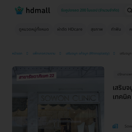
ดูหมวดหมู่ทั้งหมด
ผ่าตัด HDcare
สุขภาพ
ทำฟัน
ค
หน้าแรก
แพ็กเกจความงาม
เสริมจมูก แก้จมูก (Rhinoplasty)
เสริมจมู
ปรึกษาแพท
เสริมจ
เทคนิค
Sowo