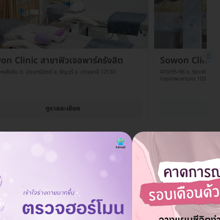
n Clinic สาขาฟิวเจอพาร์ครังสิต
Sowon Clinic ส
หลโยธิน ต. ประชาธิปัตย์ อ. ธัญบุรี จ. ปทุมธานี 12130
410/95-96 ซ. รัชดาภิเษก 
กรุงเทพมหานคร 10310
ดูรายละเอียด
ระยะเวลาฟื้นตัวหลังการเสริมจมูกเป็นอย่างไร?
ถาม