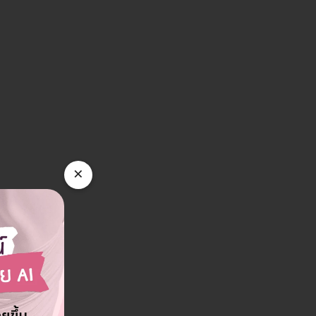
าขารัชดาภิเษก 22
Sowon Clinic สาขารามคำเ
22 แขวงสามเสนนอก เขตห้วยขวาง
118 Bangkok Inter Place Hotel เลขที่ 92 ซ
หัวหมาก เขตบางกะปิ กรุงเทพมหานคร 10240
ดูรายละเอียด
ดูรายละเอียด
×