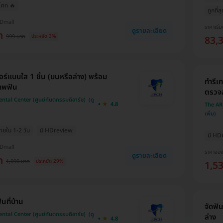
โศก 🔥
ถูกที่
HDmall
ราคาเริ่ม
ดูรายละเอียด
ท
999 บาท
ประหยัด 3%
83,
อร์แบบใส 1 ชิ้น (บนหรือล่าง) พร้อม
ทำรีเ
าพฟัน
ตรวจ
tal Center (ศูนย์ทันตกรรมดิอาร์ช)
4.8
The ARC
ายใน 1-2 วัน
มี HDreview
มี HD
HDmall
ราคาจอ
ดูรายละเอียด
ท
1,090 บาท
ประหยัด 29%
1,5
นที่บ้าน
จัดฟ
tal Center (ศูนย์ทันตกรรมดิอาร์ช)
ล่าง
4.8