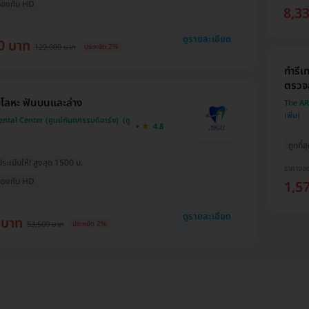
่อจองกับ HD
8,3
ดูรายละเอียด
0 บาท
129,000 บาท
ประหยัด 2%
ทำรีเ
ตรวจ
โลหะ ฟันบนและล่าง
The AR
tal Center (ศูนย์ทันตกรรมดิอาร์ช)
4.8
ถูกที่
ะเมินให้! สูงสุด 1500 บ.
ราคาจอ
่อจองกับ HD
1,5
ดูรายละเอียด
 บาท
53,500 บาท
ประหยัด 2%