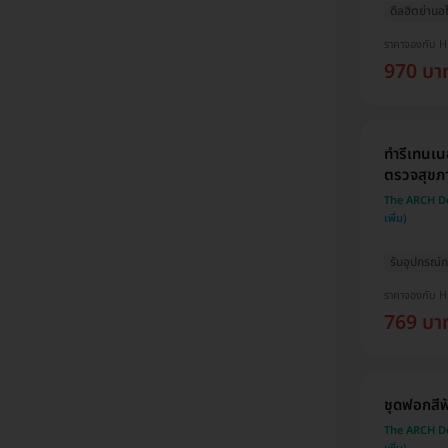
ดีลฮิตย่านอ
ราคาจองกับ 
970 บา
ทำรีเทนเน
ตรวจสุขภ
The ARCH Den
รับอุปกรณ์ภ
ราคาจองกับ 
769 บา
ชุดฟอกสีฟั
The ARCH Den