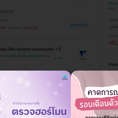
The ARC
่อจองกับ HD
HD ออก
HDmall
ดูรายละเอียด
บาท
ถูกที่
2,990 บาท
ประหยัด 31%
ราคาเริ่ม
165
ทียม ยี่ห้อ Osstem รวมครอบฟัน 1 ซี่
tal Center (ศูนย์ทันตกรรมดิอาร์ช)
4.8
ทำครอ
The ARC
ะเมินให้! สูงสุด 1500 บ.
่อจองกับ HD
HD ออก
ดูรายละเอียด
 บาท
ถูกที่
49,000 บาท
ประหยัด 2%
ราคาเริ่ม
15,
บใส Invisalign Comprehensive ฟัน