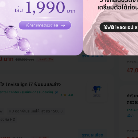
ง
tal Center (ศูนย์ทันตกรรมดิอาร์ช)
4.8
ทำสะพ
The ARC
ew
HD ออกค่าประเมินให้! สูงสุด 1500 บ.
่อจองกับ HD
HD ออก
ถูกที่
ดูรายละเอียด
0 บาท
189,000 บาท
ประหยัด 2%
ราคาเริ่ม
47,
ใส Invisalign i7 ฟันบนและล่าง
tal Center (ศูนย์ทันตกรรมดิอาร์ช)
4.8
ทำรีเ
ตรวจ
The ARC
ew
HD ออกค่าประเมินให้! สูงสุด 1500 บ.
่อจองกับ HD
ราคาจอ
ดูรายละเอียด