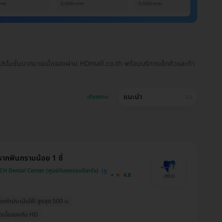
บาท
5,000 บาท
3,500 บาท
6,
โปรโมชั่นมากมายเมื่อจองผ่าน HDmall.co.th พร้อมบริการเช็กคิวและทำ
แนะนำ
เรียงตาม
รากฟันกรามน้อย 1 ซี่
H Dental Center (ศูนย์ทันตกรรมดิอาร์ช)
4.8
ค่าประเมินให้! สูงสุด 500 บ.
สุดเมื่อจองกับ HD