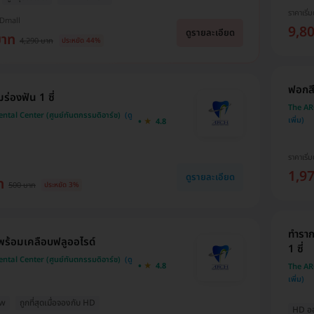
ราคาเริ่ม
HDmall
9,8
ดูรายละเอียด
บาท
4,290 บาท
ประหยัด 44%
ฟอกสี
ร่องฟัน 1 ซี่
The ARC
tal Center (ศูนย์ทันตกรรมดิอาร์ช)
4.8
ราคาเริ่ม
1,9
ดูรายละเอียด
ท
500 บาท
ประหยัด 3%
ทำราก
 พร้อมเคลือบฟลูออไรด์
1 ซี่
tal Center (ศูนย์ทันตกรรมดิอาร์ช)
4.8
The ARC
ew
ถูกที่สุดเมื่อจองกับ HD
HD ออก