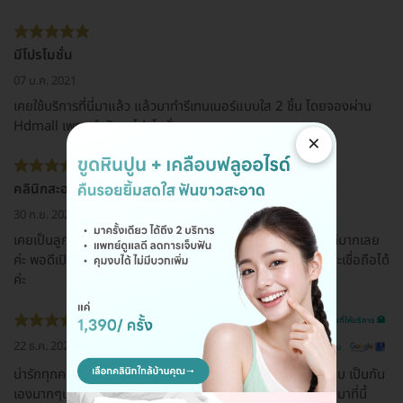
มีโปรโมชั่น
07 ม.ค. 2021
เคยใช้บริการที่นี่มาแล้ว แล้วมาทำรีเทนเนอร์แบบใส 2 ชิ้น โดยจองผ่าน
Hdmall เพราะกำลังหาโปรโมชั่น
×
คลินิกสะอาด ดูแลดี ราคาถูก
30 ก.ย. 2020
เคยเป็นลูกค้าประจำของคลินิกนี้มาก่อน คลินิกสะอาดและดูแลดีมากเลย
ค่ะ พอดีเปิดหาคูปองเลยเจอเว็บนี้ แพ็กเกจราคาถูก น่าสนใจ และเชื่อถือได้
ค่ะ
รีวิวสถานที่ให้บริการ 🏥
22 ธ.ค. 2022
ดูรีวิวต้นฉบับ
น่ารักทุกคนเลยค่ะบริการและต้อนรับตั้งแต่เดินเข้าใช้บริการจนจบ เป็นกัน
เองมากๆประทับใจตั้งแต่ครั้งแรกทีมา อยู่ราชรีค่ะแต่ยืนยันว่าจะมาที่นี้