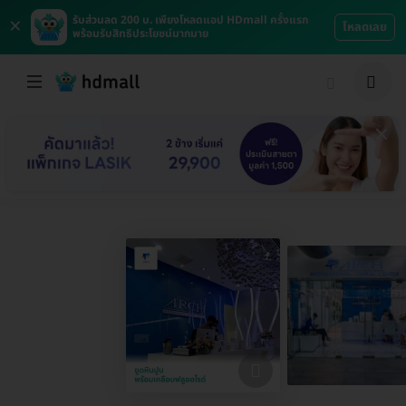
×
รับส่วนลด 200 บ. เพียงโหลดแอป HDmall ครั้งแรก
โหลดเลย
พร้อมรับสิทธิประโยชน์มากมาย