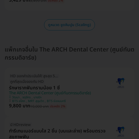
3,429 บาท
3,499 บาท
ประหยัด 2%
ดูหมวด ขูดหินปูน (Scaling)
แพ็กเกจอื่นใน The ARCH Dental Center (ศูนย์ทันต
กรรมดิอาร์ช)
HD ออกค่าประเมินให้! สูงสุด 500 บ.
ถูกที่สุดเมื่อจองกับ HD
รักษารากฟันกรามน้อย 1 ซี่
The ARCH Dental Center (ศูนย์ทันตกรรมดิอาร์ช)
วัฒนา , จตุจักร , บางรัก
BTS อโศก , MRT สุขุมวิท , BTS ช่องนนทรี
9,800 บาท
10,000 บาท
ประหยัด 2%
มี HDreview
ทำรีเทนเนอร์แบบใส 2 ชิ้น (บนและล่าง) พร้อมตรวจ
สุขภาพฟัน