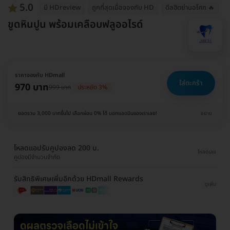
5.0
มี HDreview
ถูกที่สุดเมื่อจองกับ HD
ดีลฮิตย่านอโศก 🔥
ขูดหินปูน พร้อมเคลือบฟลูออไรด์
ราคาจองกับ HDmall
ใส่ตะกร้า
970 บาท
999 บาท
ประหยัด 3%
ยอดรวม 3,000 บาทขึ้นไป เลือกผ่อน 0% ได้ บอกแอดมินของเราเลย!
ขยาย
โหลดแอปรับคูปองลด 200 บ.
โหลดเลย
คูปองมีจำนวนจำกัด
รับสิทธิพิเศษเพิ่มอีกด้วย HDmall Rewards
ดูเพิ่ม