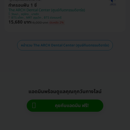
ทำครอบฟัน 1 ซี่
The ARCH Dental Center (ศูนย์ทันตกรรมดิอาร์ช)
วัฒนา , จตุจักร , บางรัก
BTS อโศก , MRT สุขุมวิท , BTS ช่องนนทรี
15,680 บาท
16,000 บาท
ประหยัด 2%
หน้ารวม The ARCH Dental Center (ศูนย์ทันตกรรมดิอาร์ช)
แอดมินพร้อมดูแลคุณทุกวันทางไลน์
คุยกับแอดมิน ฟรี!