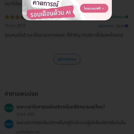
ประทับใจจริงๆ ไม่ผิดหวังแน่นอน##เคสจัดฟัน
รีวิวสถานที่ให้บริการ 🏥
16 ต.ค. 2017
ดูรีวิวต้นฉบับ
คุณหมอใจดี และมือเบามากๆเลยคะ ที่สำคัญ ค่าบริการไม่แพงด้วยยย
ดูรีวิวทั้งหมด
คำถามพบบ่อย
ระยะเวลาในการรอรับบริการในคลินิกนานแค่ไหน?
ถาม
10 มิ.ย. 2023
ระยะเวลาการรอรับบริการขึ้นอยู่กับจำนวนผู้เข้ารับบริการในวันนั้น
ตอบ
ตอบโดยทีมงาน HD