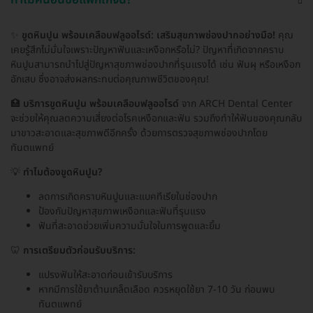
ทำไมคนอื่นซื้อแพ็กเกจนี้?
✨
ขูดหินปูน พร้อมเคลือบฟลูออไรด์: เสริมสุขภาพช่องปากอย่างมือ!
คุณ
เคยรู้สึกไม่มั่นใจเพราะปัญหาฟันและเหงือกหรือไม่? ปัญหาที่เกิดจากคราบ
หินปูนสามารถนำไปสู่ปัญหาสุขภาพช่องปากที่รุนแรงได้ เช่น ฟันผุ หรือเหงือก
อักเสบ ซึ่งอาจส่งผลกระทบต่อคุณภาพชีวิตของคุณ!
🏥
บริการขูดหินปูน พร้อมเคลือบฟลูออไรด์
จาก ARCH Dental Center
จะช่วยให้คุณลดความเสี่ยงต่อโรคเหงือกและฟัน รวมถึงทำให้ฟันของคุณกลับ
มาขาวสะอาดและสุขภาพดีอีกครั้ง ด้วยการตรวจสุขภาพช่องปากโดย
ทันตแพทย์
💡
ทำไมต้องขูดหินปูน?
ลดการเกิดคราบหินปูนและแบคทีเรียในช่องปาก
ป้องกันปัญหาสุขภาพเหงือกและฟันที่รุนแรง
ฟันที่สะอาดช่วยเพิ่มความมั่นใจในการพูดและยิ้ม
🦷
การเตรียมตัวก่อนรับบริการ:
แปรงฟันให้สะอาดก่อนเข้ารับบริการ
หากมีการใช้ยาต้านเกล็ดเลือด ควรหยุดใช้ยา 7-10 วัน ก่อนพบ
ทันตแพทย์