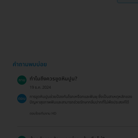
คำถามพบบ่อย
ทำไมถึงควรขูดหินปูน?
ถาม
19 ธ.ค. 2024
การขูดหินปูนช่วยป้องกันโรคเหงือกและฟันผุ ซึ่งเป็นสาเหตุหลักของ
ตอบ
ปัญหาสุขภาพฟันและสามารถช่วยรักษากลิ่นปากที่ไม่พึงประสงค์ได้
ตอบโดยทีมงาน HD