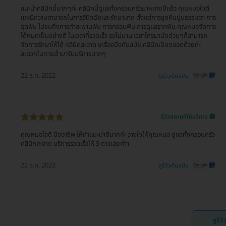
แนะนำคลินิคนี้มากๆค่ะ คลินิคนี้ดูแลทั้งครอบครัวมาหลายปีแล้ว คุณหมอใจดี
และมีความสามารถในการวินิจฉัยและรักษามาก ตั้งแต่การขูดหินปูนธรรมดา การ
อุดฟัน ไปจนถึงการทำสะพานฟัน การครอบฟัน การดูแลรากฟัน คุณหมอจัดการ
ได้หมดเป็นอย่างดี ในเวลาที่รวดเร็ว รอไม่นาน เวลาโทรมานัดด่วนๆก็สามารถ
จัดการรักษาให้ได้ คลินิคสะอาด เครื่องมือทันสมัย คลินิคเปิดตลอดด้วยค่ะ
สะดวกในการเข้ามารับบริการมากๆ
22 ธ.ค. 2022
ดูรีวิวต้นฉบับ
รีวิวสถานที่ให้บริการ 🏥
คุณหมอใจดี มืออาชีพ ให้คำแนะนำดีมากค่ะ วางใจให้คุณหมอ ดูแลทั้งครอบครัว
คลินิกสะอาด บริการรวดเร็วให้ 5 ดาวเลยค่าา
22 ธ.ค. 2022
ดูรีวิวต้นฉบับ
ดูรีว