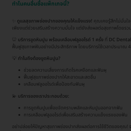
ทำไมคนอื่นซื้อแพ็กเกจนี้?
✨
ดูแลสุขภาพช่องปากของคุณให้แข็งแรง!
คุณเคยรู้สึกไม่มั่นใ
เพียงแต่ช่วยเสริมสร้างความมั่นใจ แต่ยังส่งผลต่อสุขภาพโดยร
🦷
บริการขูดหินปูน พร้อมเคลือบฟลูออไรด์ 1 ครั้ง
ที่
DC Dental
ฟื้นฟูสุขภาพฟันอย่างมีประสิทธิภาพ โดยบริการใช้เวลาประมาณ 45
💡
ทำไมถึงต้องขูดหินปูน?
ช่วยลดความเสี่ยงการเกิดโรคเหงือกและฟันผุ
ฟื้นฟูสุขภาพช่องปากให้สะอาดและสดชื่น
เคลือบฟลูออไรด์เพื่อป้องกันฟันผุ
💫
บริการของเราประกอบด้วย:
การขูดหินปูนเพื่อขจัดคราบพลัคและหินปูนออกจากฟัน
การเคลือบฟลูออไรด์เพื่อเสริมสร้างความแข็งแรงของฟัน
อย่าปล่อยให้ปัญหาสุขภาพช่องปากส่งผลต่อการใช้ชีวิตของคุณ!