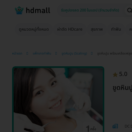
ดูหมวดหมู่ทั้งหมด
ผ่าตัด HDcare
สุขภาพ
ทำฟัน
ค
หน้าแรก
แพ็กเกจทำฟัน
ขูดหินปูน (Scaling)
ขูดหินปูน พร้อมเคลือบฟลูออ
5.0
ขูดหินป
DC D