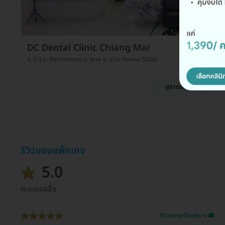
DC Dental Clinic Chiang Mai
9, 2-3 ถ. ศิริมังคลาจารย์ ต. สุเทพ อ. เมือง เชียงใหม่ 50200
ดูรายละเอียด
รีวิวของแพ็กเกจ
5.0
คะแนนเฉลี่ย
รีวิวสถานที่ให้บริการ 🏥