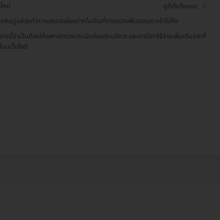
งใหม่
ดูที่ตั้งทั้งหมด
ูดหินปูนช่วยทำความสะอาดช่องปากในส่วนที่การแปรงฟันธรรมดาเข้าไม่ถึง
เกจนี้จำเป็นต้องให้แพทย์ตรวจประเมินก่อนรับบริการ และอาจมีค่าใช้จ่ายเพิ่มเติมจากที่
ว้บนเว็บไซต์