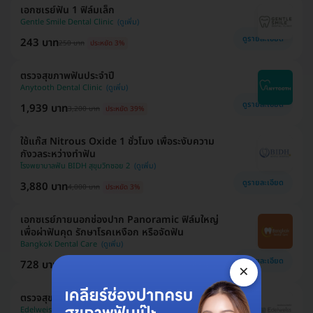
เอกซเรย์ฟัน 1 ฟิล์มเล็ก
Gentle Smile Dental Clinic
ดูรายละเอียด
243 บาท
250 บาท
ประหยัด 3%
ตรวจสุขภาพฟันประจำปี
Anytooth Dental Clinic
ดูรายละเอียด
1,939 บาท
3,200 บาท
ประหยัด 39%
ใช้แก๊ส Nitrous Oxide 1 ชั่วโมง เพื่อระงับความ
กังวลระหว่างทำฟัน
โรงพยาบาลฟัน BIDH สุขุมวิทซอย 2
ดูรายละเอียด
3,880 บาท
4,000 บาท
ประหยัด 3%
เอกซเรย์ภายนอกช่องปาก Panoramic ฟิล์มใหญ่
เพื่อผ่าฟันคุด รักษาโรคเหงือก หรือจัดฟัน
Bangkok Dental Care
ดูรายละเอียด
728 บาท
/ฟิล์ม
×
750 บาท
ประหยัด 3%
ตรวจสุขภาพฟัน
Edelweiss Dental House