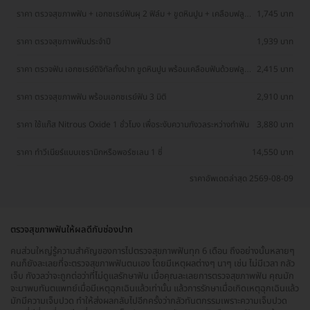
ราคา ตรวจสุขภาพฟัน + เอกซเรย์ฟันผุ 2 ฟิล์ม + ขูดหินปูน + เคลือบฟลู
1,745 บาท
ออไรด์
ราคา ตรวจสุขภาพฟันประจำปี
1,939 บาท
ราคา ตรวจฟัน เอกซเรย์ดิจิทัลทั้งปาก ขูดหินปูน พร้อมเคลือบฟันด้วยฟลู
2,415 บาท
ออไรด์ สำหรับผู้ใหญ่
ราคา ตรวจสุขภาพฟัน พร้อมเอกซเรย์ฟัน 3 มิติ
2,910 บาท
ราคา ใช้แก๊ส Nitrous Oxide 1 ชั่วโมง เพื่อระงับความกังวลระหว่างทำฟัน
3,880 บาท
ราคา ทำวีเนียร์แบบเซรามิกหรือพอร์ซเลน 1 ซี่
14,550 บาท
ราคาอัพเดตล่าสุด 2569-08-09
ตรวจสุขภาพฟันให้ผลดีกับช่องปาก
คนส่วนใหญ่รู้ความสำคัญของการไปตรวจสุขภาพฟันทุก 6 เดือน ถึงอย่างนั้นหลายๆ
คนก็ยังละเลยที่จะตรวจสุขภาพฟันตนเอง โดยมีเหตุผลต่างๆ นาๆ เช่น ไม่มีเวลา กลัว
เจ็บ กังวลว่าจะถูกต่อว่าที่ไม่ดูแลรักษาฟัน เมื่อคุณละเลยการตรวจสุขภาพฟัน คุณมัก
จะมาพบทันตแพทย์เมื่อมีเหตุฉุกเฉินแล้วเท่านั้น แล้วการรักษาเมื่อเกิดเหตุฉุกเฉินแล้ว
มักมีความเจ็บปวด ทำให้ส่งผลกลับไปอีกครั้งว่ากลัวทันตกรรมเพราะความเจ็บปวด