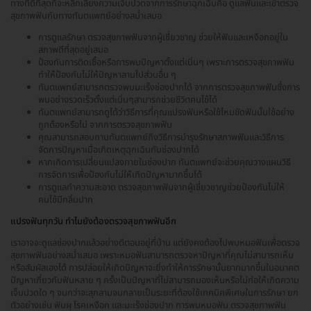
ทางที่ดีที่สุดที่จะหลีกเลี่ยงความเจ็บปวดจากการรักษาฉุกเฉินคือ ดูแลฟันและเข้าตรวจ
สุขภาพฟันกับทางทันตแพทย์อย่างสม่ำเสมอ
การดูแลรักษา ตรวจสุขภาพฟันจากผู้เชี่ยวชาญ ช่วยให้ฟันและเหงือกอยู่ใน
สภาพดีที่สุดอยู่เสมอ
ป้องกันการติดเชื้อหรือการพบปัญหาตั้งแต่เนิ่นๆ เพราะการตรวจสุขภาพฟัน
ทำให้ป้องกันไม่ให้ปัญหาลามไปส่วนอื่น ๆ
ทันตแพทย์สามารถตรวจพบมะเร็งช่องปากได้ จากการตรวจสุขภาพฟันซึ่งการ
พบอย่างรวดเร็วตั้งแต่เนิ่นๆสามารถช่วยชีวิตคนไข้ได้
ทันตแพทย์สามารถดูได้ว่าวิธีการที่คุณแปรงฟันหรือใช้ไหมขัดฟันนั้นใช้อย่าง
ถูกต้องหรือไม่ จากการตรวจสุขภาพฟัน
คุณสามารถสอบถามทันตแพทย์ถึงวิธีการบำรุงรักษาสภาพฟันและวิธีการ
จัดการปัญหาเมื่อเกิดเหตุฉุกเฉินกับช่องปากได้
หากเกิดการเปลี่ยนแปลงภายในช่องปาก ทันตแพทย์จะช่วยคุณวางแผนวิธี
การจัดการเพื่อป้องกันไม่ให้เกิดปัญหามากขึ้นได้
การดูแลทำความสะอาด ตรวจสุขภาพฟันจากผู้เชี่ยวชาญช่วยป้องกันไม่ให้
คนไข้มีกลิ่นปาก
แปรงฟันทุกวัน ทำไมยังต้องตรวจสุขภาพฟันอีก
เราอาจจะดูแลช่องปากแล้วอย่างดีตอนอยู่ที่บ้าน แต่ยังคงต้องไปพบหมอฟันเพื่อตรวจ
สุขภาพฟันอย่างสม่ำเสมอ เพราะหมอฟันสามารถตรวจหาปัญหาที่คุณไม่สามารถเห็น
หรือสัมผัสเองได้ การปล่อยให้เกิดปัญหาจะยิ่งทำให้การรักษานั้นยากมากขึ้นในอนาคต
ปัญหาเกี่ยวกับฟันหลาย ๆ ครั้งเป็นปัญหาที่ไม่สามารถมองเห็นหรือไม่ก่อให้เกิดความ
เจ็บปวดใด ๆ จนกว่าจะลุกลามจนกลายเป็นระยะที่ต้องใช้เทคนิคพิเศษในการรักษา ยก
ตัวอย่างเช่น ฟันผุ โรคเหงือก และมะเร็งช่องปาก การพบหมอฟัน ตรวจสุขภาพฟัน