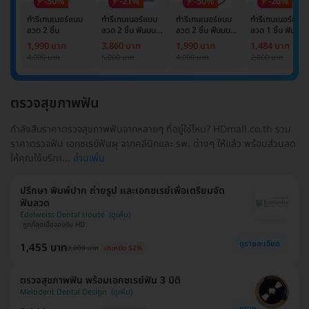
-50%
-21%
-50%
-26%
ทำรีเทนเนอร์แบบ
ทำรีเทนเนอร์แบบ
ทำรีเทนเนอร์แบบ
ทำรีเทนเนอร์แบบ
ลวด 2 ชิ้น
ลวด 2 ชิ้น ฟันบน
ลวด 2 ชิ้น ฟันบน
ลวด 1 ชิ้น ฟันบน
และล่าง
และล่าง
หรือล่าง
1,990 บาท
3,860 บาท
1,990 บาท
1,484 บาท
4,000 บาท
5,000 บาท
4,000 บาท
2,000 บาท
ตรวจสุขภาพฟัน
กำลังสืบราคาตรวจสุขภาพฟันจากหลายๆ ที่อยู่ใช่ไหม? HDmall.co.th รวม
ราคาตรวจฟัน เอกซเรย์ฟันผุ จากคลินิกและ รพ. ต่างๆ ให้แล้ว พร้อมส่วนลด
ให้คุณใช้บริกา...
อ่านเพิ่ม
ปรึกษา พิมพ์ปาก ถ่ายรูป และเอกซเรย์เพื่อเตรียมจัด
ฟันลวด
Edelweiss Dental House
ถูกที่สุดเมื่อจองกับ HD
ดูรายละเอียด
1,455 บาท
3,000 บาท
ประหยัด 52%
ตรวจสุขภาพฟัน พร้อมเอกซเรย์ฟัน 3 มิติ
Melodent Dental Design
ดูรายละเอียด