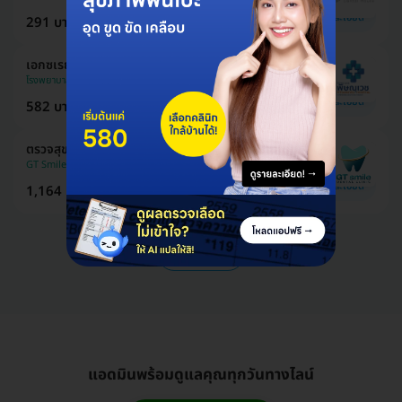
ดูรายละเอียด
291 บาท
450 บาท
ประหยัด 35%
เอกซเรย์ฟัน 3 มิติ ทั้งปากและกะโหลกศีรษะ
โรงพยาบาลพิษณุเวช พิษณุโลก
ดูรายละเอียด
582 บาท
600 บาท
ประหยัด 3%
ตรวจสุขภาพฟัน + เอกซเรย์ฟันผุ (X-Ray)
GT Smile Dental Clinic (คลินิกทันตกรรมจีทีสไมล์)
ดูรายละเอียด
1,164 บาท
3,000 บาท
ประหยัด 61%
ดูแพ็กเกจเพิ่ม
แอดมินพร้อมดูแลคุณทุกวันทางไลน์