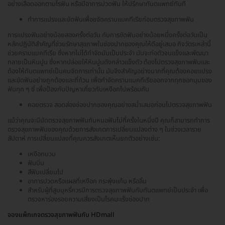
อย่างเลือดออกตามไรฟัน หรือมีอาการปวดฟัน ให้ปรึกษาทันตแพทย์ทันที
ทำการแปรงและขัดฟันเพื่อขจัดคราบแบคทีเรียก่อนตรวจสุขภาพฟัน
การแปรงฟันอย่างน้อยสองครั้งต่อวัน กับการขัดฟันอย่างน้อยหนึ่งครั้งต่อวันเป็น
หลักปฏิบัติสำคัญที่ช่วยรักษาสุขภาพในช่องปากของคุณให้ดีอยู่เสมอ กิจวัตรเหล่านี้
ช่วยคราบแบคทีเรีย ซึ่งหากไม่ได้กำจัดมันเป็นประจำ มันจะก่อตัวจนแข็งและพัฒนา
กลายเป็นหินปูน ซึ่งหากปล่อยให้หินปูนดังกล่าวแข็งตัว ต้องไปตรวจสุขภาพฟันและ
ต้องให้ทันตแพทย์เป็นคนจัดการเท่านั้น มันจึงสำคัญอย่างมากที่คุณต้องคอยแปรง
และขัดฟันอย่างถูกต้องและถี่ถ้วน เพื่อกำจัดคราบแบคทีเรียออกจากทุกซอกมุมของ
ฟันทุก ๆ ซี่ เพื่อป้องกันปัญหาเกี่ยวกับเหงือกไปพร้อมกัน
คอยตรวจ สอดส่องช่องปากของคุณอย่างสม่ำเสมอก่อนไปตรวจสุขภาพฟัน
แม้ว่าคุณจะมีนัดตรวจสุขภาพฟันกับหมอฟันไม่กี่ครั้งในหนึ่งปี คุณก็สามารถทำการ
ตรวจสุขภาพฟันของคุณด้วยการสังเกตการเปลี่ยนแปลงต่าง ๆ ในช่วงเวลาราย
สัปดาห์ การเปลี่ยนแปลงที่คุณควรสังเกตเห็นยกตัวอย่างเช่น:
เหงือกบวม
ฟันบิ่น
สีฟันเปลี่ยนไป
อาการปวดหรือแผลที่เหงือก กระพุ้งแก้ม หรือลิ้น
สำหรับผู้ที่สูบบุหรี่ควรมีการตรวจสุขภาพฟันกับทันตแพทย์เป็นประจำ เพื่อ
ตรวจหาร่องรอยความเสี่ยงเป็นโรคมะเร็งช่องปาก
จองแพ็กเกจตรวจสุขภาพฟันกับ HDmall