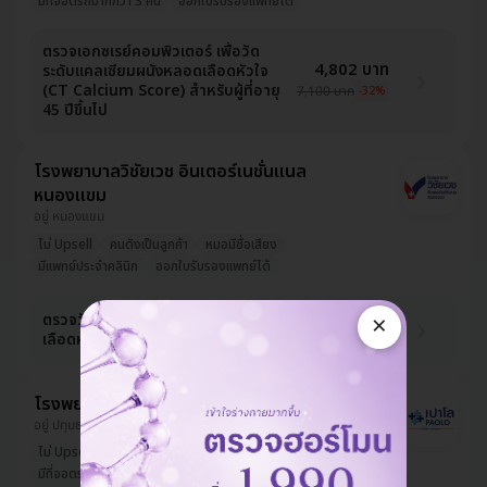
มีที่จอดรถมากกว่า 3 คัน
ออกใบรับรองแพทย์ได้
ตรวจเอกซเรย์คอมพิวเตอร์ เพื่อวัด
4,802 บาท
ระดับแคลเซียมผนังหลอดเลือดหัวใจ
(CT Calcium Score) สำหรับผู้ที่อายุ
7,100 บาท
-32%
45 ปีขึ้นไป
โรงพยาบาลวิชัยเวช อินเตอร์เนชั่นแนล
หนองแขม
อยู่ หนองแขม
ไม่ Upsell
คนดังเป็นลูกค้า
หมอมีชื่อเสียง
มีแพทย์ประจำคลินิก
ออกใบรับรองแพทย์ได้
2,842 บาท
×
ตรวจวัดปริมาณแคลเซียมที่ผนังหลอด
เลือดหัวใจ (Calcium Score)
9,095 บาท
-69%
โรงพยาบาลเปาโล รังสิต
อยู่ ปทุมธานี, ใกล้ ฟิวเจอร์ปาร์ค รังสิต
ไม่ Upsell
มีแพทย์ประจำคลินิก
จองคิวได้เร็ว
มีที่จอดรถมากกว่า 3 คัน
ออกใบรับรองแพทย์ได้