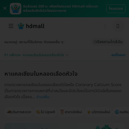
×
รับส่วนลด 200 บ. เพียงโหลดแอป HDmall ครั้งแรก
โหลดเลย
พร้อมรับสิทธิประโยชน์มากมาย
เรียงตามใกล้ฉัน
หมวดหมู่
สถานที่ให้บริการ
ตัวกรองอื่น ๆ
ลบทั้งหมด
81 แพ็กเกจ
หาแคลเซียมในหลอดเลือดหัวใจ
หาแคลเซียมในหลอดเลือดหัวใจ
การตรวจหาแคลเซียมในหลอดเลือดหัวใจหรือ Coronary Calcium Score
เป็นการตรวจทางการแพทย์ที่น่าสนใจและมีประโยชน์ในการวินิจฉัยโรคหลอด
เลือดหัวใจ เนื่องจ...
อ่านเพิ่ม
เดินทางสะดวก
ไม่ Upsell
สาขาเปิดใหม่
นวัตกรรมใหม่
คนดังเ