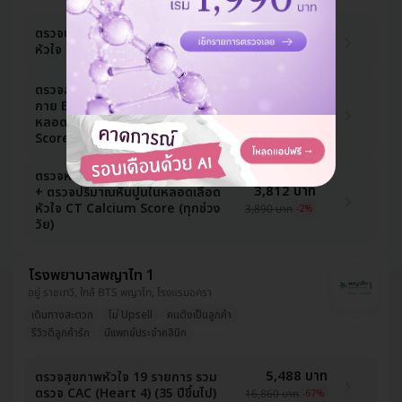
1,190 บาท
ตรวจปริมาณแคลเซียมในหลอดเลือด
หัวใจ ด้วยวิธี CT Calcium Score
2,590 บาท
-54%
ตรวจสมรรถภาพหัวใจขณะออกกำลัง
3,812 บาท
กาย EST + ตรวจปริมาณหินปูนใน
หลอดเลือดหัวใจ CT Calcium
3,890 บาท
-2%
Score (ทุกช่วงวัย)
ตรวจหัวใจด้วยคลื่นความถี่สูง ECHO
3,812 บาท
+ ตรวจปริมาณหินปูนในหลอดเลือด
หัวใจ CT Calcium Score (ทุกช่วง
3,890 บาท
-2%
วัย)
โรงพยาบาลพญาไท 1
อยู่ ราชเทวี, ใกล้ BTS พญาไท, โรงแรมอครา
เดินทางสะดวก
ไม่ Upsell
คนดังเป็นลูกค้า
รีวิวดีลูกค้ารัก
มีแพทย์ประจำคลินิก
5,488 บาท
ตรวจสุขภาพหัวใจ 19 รายการ รวม
ตรวจ CAC (Heart 4) (35 ปีขึ้นไป)
16,860 บาท
-67%