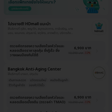
โปรขายดี! HDmall แนะนำ
ให้บริการที่ ดุสิต, พญาไท, สมุทรปราการ, ภาษีเจริญ, บาง
บอน, จอมทอง, ปทุมธานี, จตุจักร, ลาดพร้าว, บริการถึง
บ้าน, พระโขนง, ปทุมวัน, ยานนาวา, บางนา, ราชเทวี, บึงกุ่ม,
คลองเตย, คันนายาว, ตลิ่งชัน, ราษฎร์บูรณะ, หนองแขม,
ตรวจคัดกรองความเสี่ยงโรคหัวใจและ
บางรัก
6,900 บาท
หลอดเลือดราคาสุดคุ้ม ยิ่งรู้เร็ว ยิ่ง
10,090 บาท
-32%
วางแผนป้องกันได้ดี
Bangkok Anti-Aging Center
ให้บริการที่ บางนา, ปทุมวัน
เดินทางสะดวก
นวัตกรรมใหม่
คนดังเป็นลูกค้า
รีวิวดีลูกค้ารัก
จองคิวได้เร็ว
6,900 บาท
ตรวจคัดกรองความเสี่ยงโรคหัวใจและ
หลอดเลือดเบื้องต้น (ตรวจค่า TMAO)
10,090 บาท
-32%