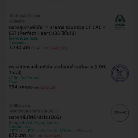
ซื้อผ่านเเอปมีส่วนลด
มีผ่อนจ่าย
ตรวจสุขภาพหัวใจ 14 รายการ รวมตรวจ CT CAC +
EST (Perfect Heart) (35 ปีขึ้นไป)
โรงพยาบาลนครธน
บางขุนเทียน
7,742 บาท
17,149 บาท
ประหยัด 55%
ตรวจคัดกรองโรคหัวใจ เอนไซม์กล้ามเนื้อลาย (LDH-
Total)
คลินิกแล็บเซ็นเตอร์
แพร่
294 บาท
300 บาท
ประหยัด 2%
มี HDreview
สาขาบางนาปิดทำการ 10/8/69 (1วัน)
ตรวจคลื่นไฟฟ้าหัวใจ (EKG)
Bangkok Anti-Aging Center
ปทุมวัน , บางนา
BTS สยาม , BTS สนามกีฬาแห่งชาติ , BTS บางนา , BTS อุดมสุข
872 บาท
1,500 บาท
ประหยัด 42%