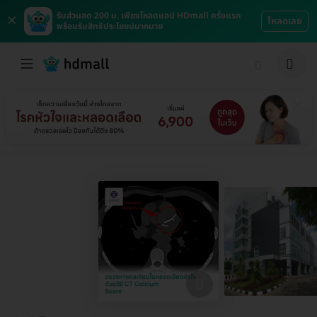
×
รับส่วนลด 200 บ. เพียงโหลดแอป HDmall ครั้งแรก
โหลดเลย
พร้อมรับสิทธิประโยชน์มากมาย