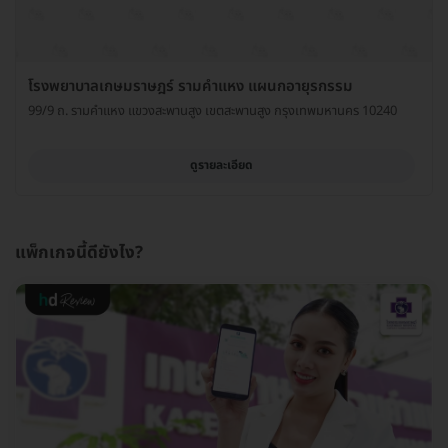
โรงพยาบาลเกษมราษฎร์ รามคำแหง แผนกอายุรกรรม
99/9 ถ. รามคำแหง แขวงสะพานสูง เขตสะพานสูง กรุงเทพมหานคร 10240
ดูรายละเอียด
แพ็กเกจนี้ดียังไง?