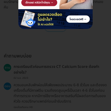
ผมรักษาประกันสังคมทีโรงพยาบาลนี้มานานกว่า10ปีแล้ว ทีนีดีมากเลย
คับ
ดูรีวิวทั้งหมด
คำถามพบบ่อย
การเตรียมตัวก่อนการตรวจ CT Calcium Score ต้องทำ
ถาม
อย่างไร?
02 ธ.ค. 2023
ควรนอนหลับพักผ่อนให้เพียงพอประมาณ 6-8 ชั่วโมง และต้องงด
ตอบ
เครื่องดื่มที่มีคาเฟอีน รวมถึงงดสูบบุหรี่เป็นเวลา 4-6 ชั่วโมงก่อน
ทำการตรวจ หากมีการใช้ยาหรืออาหารเสริมที่มีผลต่อการเต้นของ
หัวใจ ควรปรึกษาแพทย์ก่อนเข้ารับบริการ
ตอบโดยทีมงาน HD