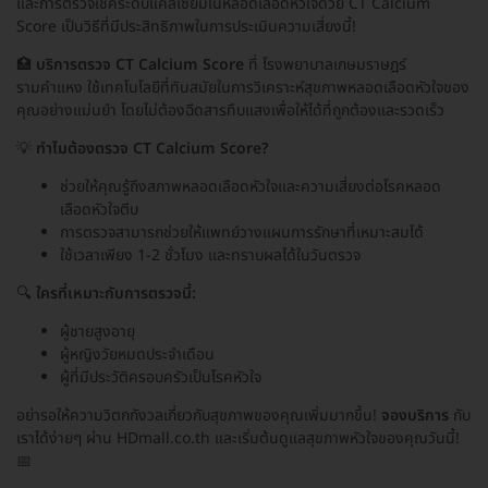
และการตรวจเช็คระดับแคลเซียมในหลอดเลือดหัวใจด้วย CT Calcium
Score เป็นวิธีที่มีประสิทธิภาพในการประเมินความเสี่ยงนี้!
🏥
บริการตรวจ CT Calcium Score
ที่ โรงพยาบาลเกษมราษฎร์
รามคำแหง ใช้เทคโนโลยีที่ทันสมัยในการวิเคราะห์สุขภาพหลอดเลือดหัวใจของ
คุณอย่างแม่นยำ โดยไม่ต้องฉีดสารทึบแสงเพื่อให้ได้ที่ถูกต้องและรวดเร็ว
💡
ทำไมต้องตรวจ CT Calcium Score?
ช่วยให้คุณรู้ถึงสภาพหลอดเลือดหัวใจและความเสี่ยงต่อโรคหลอด
เลือดหัวใจตีบ
การตรวจสามารถช่วยให้แพทย์วางแผนการรักษาที่เหมาะสมได้
ใช้เวลาเพียง 1-2 ชั่วโมง และทราบผลได้ในวันตรวจ
🔍
ใครที่เหมาะกับการตรวจนี้:
ผู้ชายสูงอายุ
ผู้หญิงวัยหมดประจำเดือน
ผู้ที่มีประวัติครอบครัวเป็นโรคหัวใจ
อย่ารอให้ความวิตกกังวลเกี่ยวกับสุขภาพของคุณเพิ่มมากขึ้น!
จองบริการ
กับ
เราได้ง่ายๆ ผ่าน HDmall.co.th และเริ่มต้นดูแลสุขภาพหัวใจของคุณวันนี้!
📅