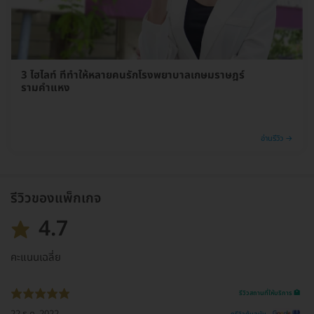
3 ไฮไลท์ ที่ทำให้หลายคนรักโรงพยาบาลเกษมราษฎร์
รามคำแหง
อ่านรีวิว →
รีวิวของแพ็กเกจ
4.7
คะแนนเฉลี่ย
รีวิวสถานที่ให้บริการ 🏥
22 ธ.ค. 2022