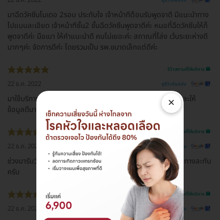
ดูรีวิวต้นฉบับ
มาฉีดวัคซีนโมเดอ 2รอบ ประทับใจ เจ้าหน้าทีต้อนรับพูดจาดี มีแนะนำทาง
ไปแบบละเอียด เจ้าหน้าทีชั้น2 ชั้นฉีดวัคซีนพูดจาดีค่ะ หมอที่ฉีดวัคซีนให้ก็
พูดจาดีค่ะ มือเบา ให้คำแนะนำดี คนไม่เยอะค่ะ สถาณที่โล่ง เว้นระยะห่างดี
มากๆค่ะ จัดการดีค่ะ โดยรวมเป็น รพ.ขนาดเล็กแต่ดีค่ะ
รีวิวสถานที่ให้บริการ 🏥
22 ธ.ค. 2022
ดูรีวิวต้นฉบับ
มาใช้บริการฉีดวัคซีน Moderna เจ้าหน้าที่และพยาบาลบริการและให้
×
ข้อมูลดีมาก ประทับใจมากครับ
รีวิวสถานที่ให้บริการ 🏥
22 ธ.ค. 2022
ดูรีวิวต้นฉบับ
ช่วงมารับวัคซีน Moderna 4th ไม่มีที่จอด ขออนุญาตจอดข้างทางละกัน
ครับ
รีวิวสถานที่ให้บริการ 🏥
22 ธ.ค. 2022
ดูรีวิวต้นฉบับ