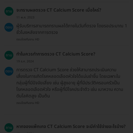
จะทราบผลตรวจ CT Calcium Score เมื่อไหร่?
ถาม
11 พ.ค. 2023
ผู้รับบริการสามารถทราบผลได้ภายในวันที่ตรวจ โดยรอประมาณ 1
ตอบ
ชั่วโมงหลังจากการตรวจ
ตอบโดยทีมงาน HD
ทำไมควรทำการตรวจ CT Calcium Score?
ถาม
19 ธ.ค. 2024
การตรวจ CT Calcium Score ช่วยให้สามารถประเมินความ
ตอบ
เสี่ยงในการเกิดโรคหลอดเลือดหัวใจได้แม่นยำขึ้น โดยเฉพาะใน
กลุ่มผู้ที่มีปัจจัยเสี่ยง เช่น ผู้สูงอายุ ผู้ที่มีประวัติครอบครัวเป็น
โรคหลอดเลือดหัวใจ หรือผู้ที่มีโรคประจำตัว เช่น เบาหวาน ความ
ดันโลหิตสูง เป็นต้น
ตอบโดยทีมงาน HD
หากจองแพ็กเกจ CT Calcium Score จะมีค่าใช้จ่ายอะไรบ้าง?
ถาม