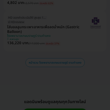
4,802 บาท
12,570 บาท
ประหยัด 62%
HD ออกค่าประเมินให้! สูงสุด 1500 บ.
มี HDreview
ใส่บอลลูนกระเพาะอาหารเพื่อลดน้ำหนัก (Gastric
Balloon)
โรงพยาบาลเกษมราษฎร์ รามคำแหง
สะพานสูง
136,220 บาท
217,000 บาท
ประหยัด 37%
หน้ารวม โรงพยาบาลเกษมราษฎร์ รามคำแหง
แอดมินพร้อมดูแลคุณทุกวันทางไลน์