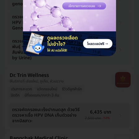
2,500 บาท
-41%
genotypes) จัดส่งถึงบ้าน
ตรวจคัดกรองหาเชื้อ HPV จากปัสสาวะ
2,000 บาท
HPV DNA Test by Urine (HPV 29
3,500 บาท
-43%
Genotypes) จัดส่งถึงบ้าน
ตรวจคัดกรองหาเชื้อ HPV 29 สาย
3,395 บาท
พันธุ์ + ตรวจหาโรคติดต่อทางเพศ
สัมพันธ์ 14 ชนิด (ตรวจปัสสาวะ) (STIs
6,000 บาท
-43%
by Urine)
Dr. Trin Wellness
ให้บริการที่ เชียงใหม่, ภูเก็ต, ห้วยขวาง
เดินทางสะดวก
นวัตกรรมใหม่
รีวิวดีลูกค้ารัก
ปิดดึก
มีที่จอดรถมากกว่า 3 คัน
ตรวจคัดกรองมะเร็งปากมดลูก ด้วยวิธี
6,435 บาท
ตรวจหาเชื้อ HPV DNA เก็บตัวอย่าง
7,500 บาท
-14%
จากปัสสาวะ
Bangchak Medical Clinic