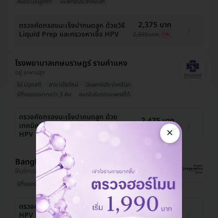
คนดังเป็นลูกค้า
มีแพทย์ประจำคลินิก
2,375 บาท
ตรวจคัดกรองมะเร็งปากมดลูก ด้วยวิธี
Liquid Prep และตรวจหาเชื้อ HPV
2,399 บาท
-1%
โรงพยาบาลเกษมราษฎร์ รามคำแหง
อยู่ สะพานสูง
ไม่ Upsell
สาขาเปิดใหม่
มีแพทย์ประจำคลินิก
มีที่จอดรถมากกว่า 3 คัน
ออกใบรับรองแพทย์ได้
ตรวจคัดกรองมะเร็งปากมดลูก ด้วย
2,475 บาท
เทคนิค LiquidPrep และตรวจหาเชื้อ
×
6,800 บาท
-64%
HPV
Bangkok Cytogenetics Center
ให้บริการที่ จตุจักร
มีที่จอดรถมากกว่า 3 คัน
ตรวจคัดกรองหาเชื้อ HPV จากปัสสาวะ
1,485 บาท
HPV DNA Test by Urine (HPV 18