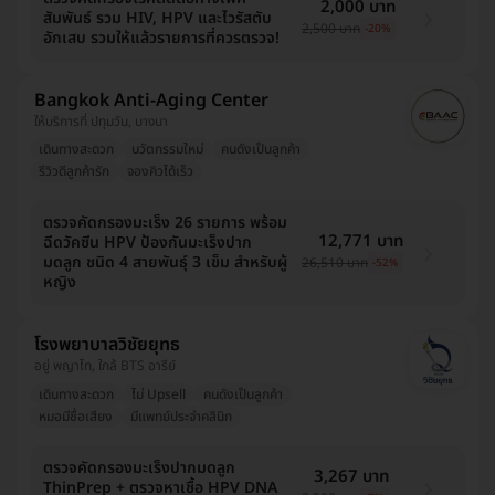
2,000 บาท
สัมพันธ์ รวม HIV, HPV และไวรัสตับ
2,500 บาท
-20%
อักเสบ รวมให้แล้วรายการที่ควรตรวจ!
Bangkok Anti-Aging Center
ให้บริการที่ ปทุมวัน, บางนา
เดินทางสะดวก
นวัตกรรมใหม่
คนดังเป็นลูกค้า
รีวิวดีลูกค้ารัก
จองคิวได้เร็ว
ตรวจคัดกรองมะเร็ง 26 รายการ พร้อม
12,771 บาท
ฉีดวัคซีน HPV ป้องกันมะเร็งปาก
มดลูก ชนิด 4 สายพันธุ์ 3 เข็ม สำหรับผู้
26,510 บาท
-52%
หญิง
โรงพยาบาลวิชัยยุทธ
อยู่ พญาไท, ใกล้ BTS อารีย์
เดินทางสะดวก
ไม่ Upsell
คนดังเป็นลูกค้า
หมอมีชื่อเสียง
มีแพทย์ประจำคลินิก
ตรวจคัดกรองมะเร็งปากมดลูก
3,267 บาท
ThinPrep + ตรวจหาเชื้อ HPV DNA