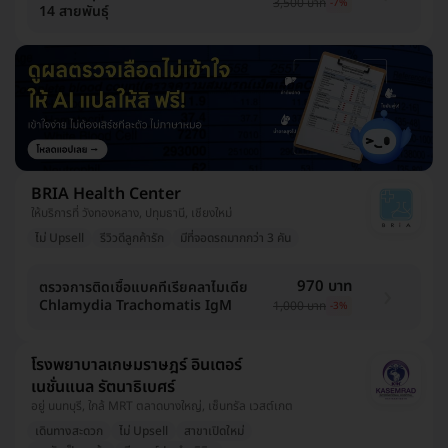
3,500 บาท
-7%
14 สายพันธุ์
BRIA Health Center
ให้บริการที่ วังทองหลาง, ปทุมธานี, เชียงใหม่
ไม่ Upsell
รีวิวดีลูกค้ารัก
มีที่จอดรถมากกว่า 3 คัน
970 บาท
ตรวจการติดเชื้อแบคทีเรียคลาไมเดีย
Chlamydia Trachomatis IgM
1,000 บาท
-3%
โรงพยาบาลเกษมราษฎร์ อินเตอร์
เนชั่นแนล รัตนาธิเบศร์
อยู่ นนทบุรี, ใกล้ MRT ตลาดบางใหญ่, เซ็นทรัล เวสต์เกต
เดินทางสะดวก
ไม่ Upsell
สาขาเปิดใหม่