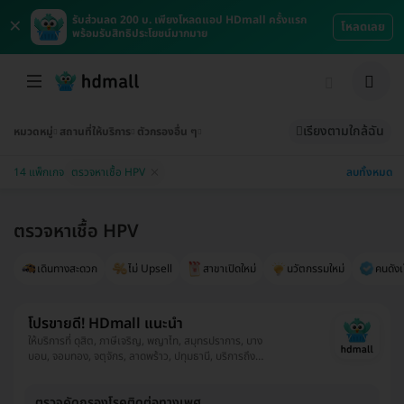
×
รับส่วนลด 200 บ. เพียงโหลดแอป HDmall ครั้งแรก
โหลดเลย
พร้อมรับสิทธิประโยชน์มากมาย
เรียงตามใกล้ฉัน
หมวดหมู่
สถานที่ให้บริการ
ตัวกรองอื่น ๆ
ลบทั้งหมด
14 แพ็กเกจ
ตรวจหาเชื้อ HPV
ตรวจหาเชื้อ HPV
เดินทางสะดวก
ไม่ Upsell
สาขาเปิดใหม่
นวัตกรรมใหม่
คนดังเ
โปรขายดี! HDmall แนะนำ
ให้บริการที่ ดุสิต, ภาษีเจริญ, พญาไท, สมุทรปราการ, บาง
บอน, จอมทอง, จตุจักร, ลาดพร้าว, ปทุมธานี, บริการถึง
บ้าน, พระโขนง, ปทุมวัน, ยานนาวา, บางนา, ราชเทวี, บึงกุ่ม,
คลองเตย, คันนายาว, ตลิ่งชัน, ราษฎร์บูรณะ, หนองแขม,
ตรวจคัดกรองโรคติดต่อทางเพศ
บางรัก