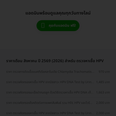
แอดมินพร้อมดูแลคุณทุกวันทางไลน์
คุยกับแอดมิน ฟรี!
ราคาเดือน สิงหาคม ปี 2569 (2026) สำหรับ ตรวจหาเชื้อ HPV
ราคา ตรวจการติดเชื้อแบคทีเรียคลาไมเดีย Chlamydia Trachomatis
970 บาท
IgM
ราคา ตรวจคัดกรองหาเชื้อ HPV จากปัสสาวะ HPV DNA Test by Urine
1,485 บาท
(HPV 18 genotypes) จัดส่งถึงบ้าน
ราคา ตรวจคัดกรองมะเร็งปากมดลูก ด้วยวิธีตรวจหาเชื้อ HPV DNA เก็บ
1,663 บาท
ตัวอย่างจากปัสสาวะ (Urine HPV DNA Test)
ราคา ตรวจคัดกรองโรคติดต่อทางเพศสัมพันธ์ รวม HIV, HPV และไวรัส
2,000 บาท
ตับอักเสบ รวมให้แล้วรายการที่ควรตรวจ!
ราคา ตรวจคัดกรองหาเชื้อ HPV จากปัสสาวะ HPV DNA Test by Urine
2,000 บาท