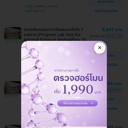
ดูรายละเอียด
ภูเก็ต , เชียงใหม่ , ห้วยขวาง
แชทกับแอดมิน
MRT พระราม 9
ตรวจคัดกรองภาวะต่อมหมวกไตล้า 7
5,841 บาท
รายการ (Program Lab Test for
10,000 บาท
ประหยัด 42%
Adrenal Fatigue) สำหรับผู้ที่อายุ 15
ปีขึ้นไป
×
Dr. Trin Wellness
ดูรายละเอียด
เชียงใหม่ , ภูเก็ต , ห้วยขวาง
แชทกับแอดมิน
MRT พระราม 9
ตรวจหาสารบ่งชี้มะเร็งสำหรับผู้ชาย 4
6,499 บาท
รายการ
9,990 บาท
ประหยัด 35%
Dr. Trin Wellness
ดูรายละเอียด
ภูเก็ต , เชียงใหม่ , ห้วยขวาง
แชทกับแอดมิน
MRT พระราม 9
ตรวจสุขภาพ 25 รายการ (Prestige
28,601 บาท