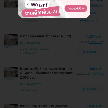
Package (L)) (15 ปีขึ้นไป)
37,565 บาท
ประหยัด 24%
Dr. Trin Wellness
ดูรายละเอียด
ห้วยขวาง , เชียงใหม่ , ภูเก็ต
แชทกับแอดมิน
MRT พระราม 9
ตรวจการอักเสบในร่างกาย (hs-CRP)
1,251 บาท
1,990 บาท
ประหยัด 37%
Dr. Trin Wellness
ภูเก็ต , เชียงใหม่ , ห้วยขวาง
ดูรายละเอียด
MRT พระราม 9
โปรแกรม ED Shockwave รักษาและ
960 บาท
ฟื้นฟูภาวะหย่อนสมรรถภาพทางเพศชาย
4,000 บาท
ประหยัด 76%
2,000 ช็อต
Dr. Trin Wellness
ดูรายละเอียด
เชียงใหม่ , ภูเก็ต
ตรวจสุขภาพ 13 รายการ (Starter
5,435 บาท