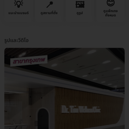
😊
💡
📍
🖼️
ดูแพ็กเกจ
แนะนำแบรนด์
ดูสถานที่ตั้ง
ดูรูป
ทั้งหมด
รูปและวีดิโอ