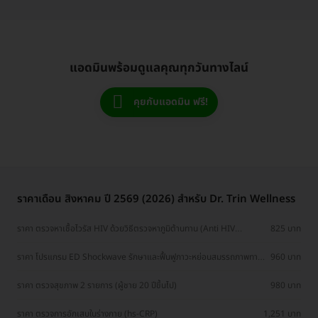
แอดมินพร้อมดูแลคุณทุกวันทางไลน์
คุยกับแอดมิน ฟรี!
ราคาเดือน สิงหาคม ปี 2569 (2026) สำหรับ Dr. Trin Wellness
ราคา ตรวจหาเชื้อไวรัส HIV ด้วยวิธีตรวจหาภูมิต้านทาน (Anti HIV
825 บาท
Antibody)
ราคา โปรแกรม ED Shockwave รักษาและฟื้นฟูภาวะหย่อนสมรรถภาพทาง
960 บาท
เพศชาย 2,000 ช็อต
ราคา ตรวจสุขภาพ 2 รายการ (ผู้ชาย 20 ปีขึ้นไป)
980 บาท
ราคา ตรวจการอักเสบในร่างกาย (hs-CRP)
1,251 บาท