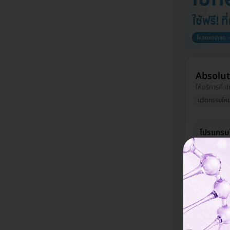
Absolut
ให้บริการที่ ป
นวัตกรรมใหม
โปรแกรมไ
ออกซิเจนบ
13,095 บ
โรงพยาบ
อยู่ บางบอน, 