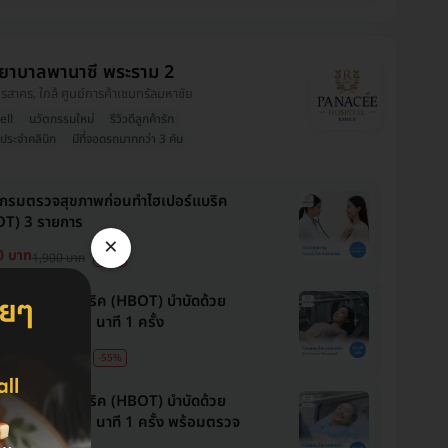
ยาบาลพานาซี พระราม 2
ุทรสาคร, ใกล้ ศูนย์การค้าเซนทรัลมหาชัย
ell
นวัตกรรมใหม่
รีวิวดีลูกค้ารัก
ประจำคลินิก
มีที่จอดรถมากกว่า 3 คัน
กรมตรวจสุขภาพก่อนทำไฮเปอร์แบริค
T) 3 รายการ
×
0 บาท
1,900 บาท
-34%
กรมไฮเปอร์แบริค (HBOT) บำบัดด้วย
เจนบริสุทธิ์ 60 นาที 1 ครั้ง
0 บาท
3,500 บาท
-55%
กรมไฮเปอร์แบริค (HBOT) บำบัดด้วย
เจนบริสุทธิ์ 60 นาที 1 ครั้ง พร้อมตรวจ
กาย