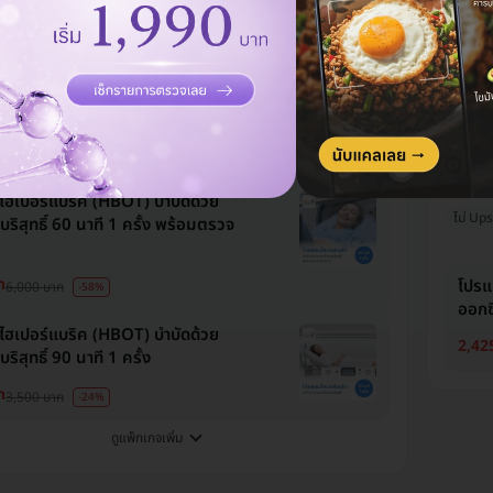
นวัตกรรมใหม่
รีวิวดีลูกค้ารัก
คลินิก
จองคิวได้เร็ว
2,50
ตรวจสุขภาพก่อนทำไฮเปอร์แบริค
3 รายการ
ท
1,900 บาท
-34%
Thri
ให้บริกา
ฮเปอร์แบริค (HBOT) บำบัดด้วย
ไม่ Ups
ริสุทธิ์ 60 นาที 1 ครั้ง พร้อมตรวจ
ท
โปรแ
6,000 บาท
-58%
ออกซิ
ฮเปอร์แบริค (HBOT) บำบัดด้วย
2,42
ริสุทธิ์ 90 นาที 1 ครั้ง
ท
3,500 บาท
-24%
ดูแพ็กเกจเพิ่ม