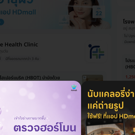
โรงพ
อยู่ สม
ไม่ Ups
มีแพทย์
e Health Clinic
ทุมวัน
่
มีที่จอดรถมากกว่า 3 คัน
โปรแ
(HBO
1,25
ฮเปอร์แบริค (HBOT) บำบัดด้วย
ริสุทธิ์ 60 นาที 4 ครั้ง
โปรแ
าท
18,000 บาท
-27%
ออกซิ
1,59
าลสหวิทยาการมะลิ
โปรแ
ออกซิ
ใกล้ ตลาดสุขสวัสดี
ร่าง