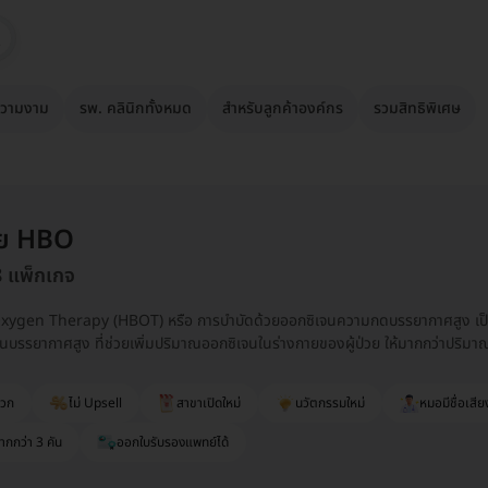
วามงาม
รพ. คลินิกทั้งหมด
สำหรับลูกค้าองค์กร
รวมสิทธิพิเศษ
วย HBO
8 แพ็กเกจ
ygen Therapy (HBOT) หรือ การบำบัดด้วยออกซิเจนความกดบรรยากาศสูง เป็นการ
นบรรยากาศสูง ที่ช่วยเพิ่มปริมาณออกซิเจนในร่างกายของผู้ป่วย ให้มากกว่าปร
ดวก
ไม่ Upsell
สาขาเปิดใหม่
นวัตกรรมใหม่
หมอมีชื่อเสีย
ากกว่า 3 คัน
ออกใบรับรองแพทย์ได้