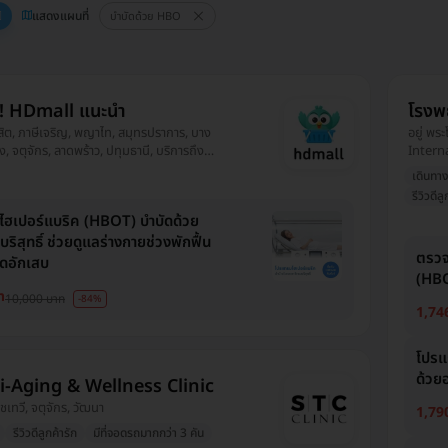
แสดงแผนที่
บำบัดด้วย HBO
ี! HDmall แนะนำ
โรงพ
ดุสิต, ภาษีเจริญ, พญาไท, สมุทรปราการ, บาง
อยู่ พร
 จตุจักร, ลาดพร้าว, ปทุมธานี, บริการถึง
Intern
, ปทุมวัน, ยานนาวา, บางนา, ราชเทวี, บึงกุ่ม,
เดินทา
นายาว, ตลิ่งชัน, ราษฎร์บูรณะ, หนองแขม,
รีวิวดีลู
ฮเปอร์แบริค (HBOT) บำบัดด้วย
ริสุทธิ์ ช่วยดูแลร่างกายช่วงพักฟื้น
ตรวจ
ดอักเสบ
(HBO)
ท
10,000 บาท
-84%
1,74
โปรแ
ด้วยอ
i-Aging & Wellness Clinic
าชเทวี, จตุจักร, วัฒนา
1,79
รีวิวดีลูกค้ารัก
มีที่จอดรถมากกว่า 3 คัน