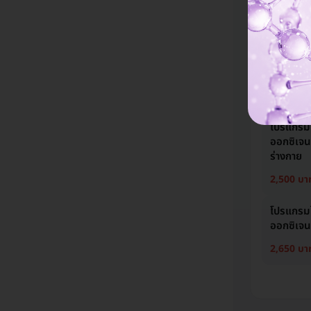
ไม่ Upsell
มีแพทย์ประจำ
โปรแกรม
(HBOT) 
1,250 บา
โปรแกรมไ
ออกซิเจนบ
ร่างกาย
2,500 บา
โปรแกรมไ
ออกซิเจนบ
2,650 บา