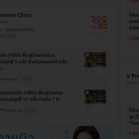
1,59
mom Clinic
โปรแ
ออกซิ
างรัก
ร่าง
่
มีแพทย์ประจำคลินิก
กว่า 3 คัน
2,50
ริก (HBO) ฟื้นฟูร่างกายด้วย
ริสุทธิ์ 1 ครั้ง สำหรับทดลองทำครั้ง
้น
V Pre
ท
4,000 บาท
-52%
ให้บริกา
ฮเปอร์แบริค (HBO) ฟื้นฟูร่างกาย
เจนบริสุทธิ์ 10 ครั้ง ภายใน 1 ปี
าท
โปรแ
35,000 บาท
-58%
สูง 
Ther
1,84