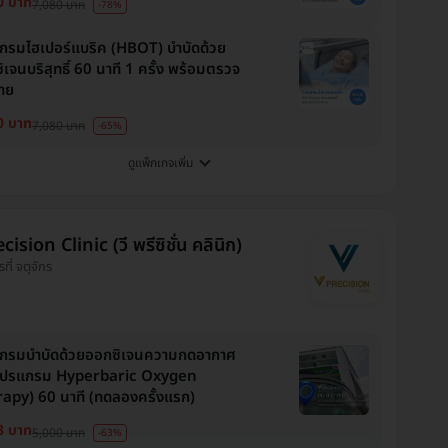
0 บาท
7,080 บาท
-78%
กรมไฮเปอร์แบริค (HBOT) บำบัดด้วย
เจนบริสุทธิ์ 60 นาที 1 ครั้ง พร้อมตรวจ
กาย
0 บาท
7,080 บาท
-65%
ดูแพ็กเกจเพิ่ม
cision Clinic (วี พรีซิชั่น คลินิก)
รที่ จตุจักร
กรมบำบัดด้วยออกซิเจนความกดอากาศ
(โปรแกรม Hyperbaric Oxygen
apy) 60 นาที (ทดลองครั้งแรก)
3 บาท
5,000 บาท
-63%