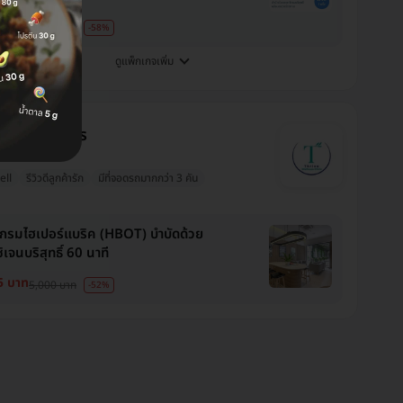
0 บาท
6,000 บาท
-58%
ดูแพ็กเกจเพิ่ม
ve Wellness
รที่ ลาดพร้าว
ell
รีวิวดีลูกค้ารัก
มีที่จอดรถมากกว่า 3 คัน
กรมไฮเปอร์แบริค (HBOT) บำบัดด้วย
เจนบริสุทธิ์ 60 นาที
5 บาท
5,000 บาท
-52%