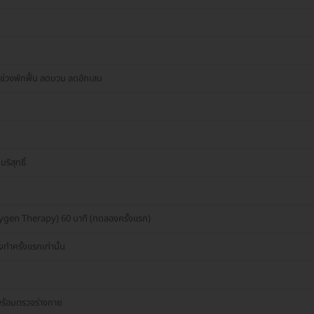
ยช่วงพักฟื้น ลดบวม ลดอักเสบ
ิสุทธิ์
gen Therapy) 60 นาที (ทดลองครั้งแรก)
ทำครั้งแรกเท่านั้น
 พร้อมตรวจร่างกาย