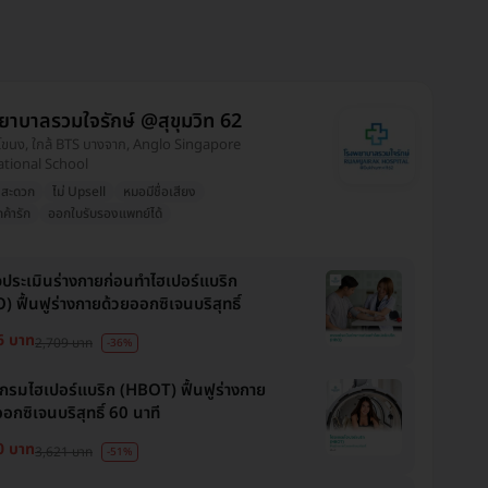
ยาบาลรวมใจรักษ์ @สุขุมวิท 62
ะโขนง, ใกล้ BTS บางจาก, Anglo Singapore
ational School
งสะดวก
ไม่ Upsell
หมอมีชื่อเสียง
กค้ารัก
ออกใบรับรองแพทย์ได้
ประเมินร่างกายก่อนทำไฮเปอร์แบริก
 ฟื้นฟูร่างกายด้วยออกซิเจนบริสุทธิ์
6 บาท
2,709 บาท
-36%
กรมไฮเปอร์แบริก (HBOT) ฟื้นฟูร่างกาย
อกซิเจนบริสุทธิ์ 60 นาที
0 บาท
3,621 บาท
-51%