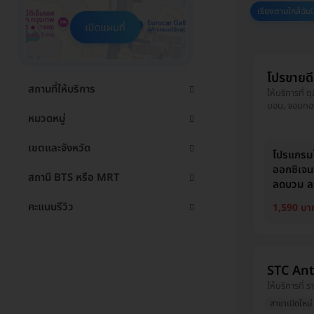
เรียงตามใกล้ฉัน
โปรขายด
สถานที่ให้บริการ
ให้บริการที่ 
บอน, จอมทอง,
หมวดหมู่
บ้าน, พระโขนง
คลองเตย, คัน
บางรัก
เขตและจังหวัด
โปรแกรมไ
ออกซิเจนบ
สถานี BTS หรือ MRT
ลดบวม ล
คะแนนรีวิว
1,590 บา
STC Ant
ให้บริการที่ ร
สาขาเปิดใหม่