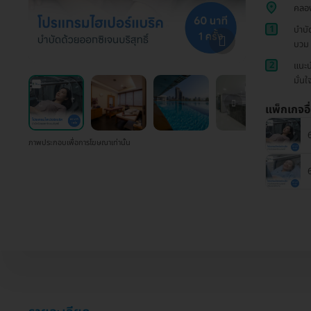
คลอ
1
บำบั
บวม 
2
แนะน
มั่นใ
แพ็กเกจอื
6
ภาพประกอบเพื่อการโฆษณาเท่านั้น