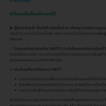
รายละเอียด
ทำไมคนอื่นซื้อแพ็กเกจนี้?
🌬️
รู้สึกเหนื่อยล้า ฟื้นตัวช้าหลังเจ็บป่วย หรืออยากเสริมการดูแลส
ประจำวัน ภาวะเจ็บป่วยเรื้อรัง หรือการบาดเจ็บที่ต้องการการฟื้น
เพียงพอ
✨
โปรแกรมไฮเปอร์แบริค (HBOT) บำบัดด้วยออกซิเจนบริสุทธิ์ 60
ข้นในห้องความดัน เหมาะสำหรับผู้ที่ต้องการสนับสนุนการฟื้นฟูร่างก
ดูแลสมองและระบบประสาทเพิ่มเติม
💡
ประโยชน์ที่อาจได้รับจาก HBOT
อาจช่วยสนับสนุนการฟื้นตัวของเนื้อเยื่อและแผลให้เร็วยิ่งขึ้
ช่วยเพิ่มปริมาณออกซิเจนในร่างกาย ส่งผลดีต่อการไหล
เหมาะสำหรับผู้ที่มองหาทางเลือกเสริมให้กับการดูแลสุขภาพท
ถ้าคุณต้องการเสริมศักยภาพร่างกายหรือฟื้นฟูหลังจากเจ็บป่วย
สามารถศึกษาข้อมูลรายละเอียดเพิ่มเติม หรือปรึกษาผู้ให้บริการก่