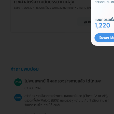
เวชศาสตร์ความดันบรรยากาศสูง
3850 ถ. พระราม 4 แขวงพระโขนง เขตคลองเตย กรุงเทพมหานคร 10110
ดูรายละเอียด
คำถามพบบ่อย
ไม่พบแพทย์ มีผลตรวจร่างกายแล้ว ได่ไหมคะ
ถาม
03 ม.ค. 2026
สวัสดีค่ะ หากมีผลตรวจร่างกาย (เอกซเรย์ปอด (Chest PA or AP),
ตอบ
ตรวจคลื่นไฟฟ้าหัวใจ (EKG) และตรวจหู) อายุไม่เกิน 1 เดือน สามารถ
รับบริการแพ็กเกจนี้ได้เลยค่ะ