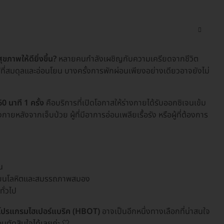
ุขภาพให้ดียิ่งขึ้น?
หลายคนกำลังเผชิญกับความเครียดจากชีวิต
ฟูที่สมดุลและอ่อนโยน บางครั้งการพักผ่อนเพียงอย่างเดียวอาจยังไม่
 นาที 1 ครั้ง
คือบริการที่เปิดโอกาสให้ร่างกายได้รับออกซิเจนเข้ม
ายหลังจากเจ็บป่วย ผู้ที่มีอาการอ่อนเพลียเรื้อรัง หรือผู้ที่ต้องการ
น
เวียนโลหิตและสมรรถภาพสมอง
ั่วไป
โปรแกรมไฮเปอร์แบริค (HBOT)
อาจเป็นอีกหนึ่งทางเลือกที่น่าสนใจ
อนตัดสินใจได้เลยค่ะ 🤍