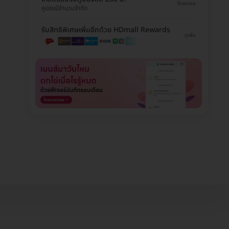
โหลดเลย
คูปองมีจำนวนจำกัด
รับสิทธิพิเศษเพิ่มอีกด้วย HDmall Rewards
ดูเพิ่ม