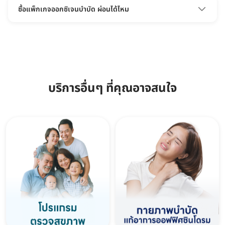
เครื่องอยู่ในระดับการแพทย์ จึงเหมาะกับการดูแลสุขภาพหรือ
ทำที่คลินิก
ซื้อแพ็กเกจออกซิเจนบำบัด ผ่อนได้ไหม
ความดันอากาศที่สูงกว่าปกติจากตัวเครื่องอาจทำให้อาการ
การรักษาแบบจริงจังค่ะ
ป่วยแย่ลงได้ค่ะ
ทำที่รพ. และมีผลตรวจอายุไม่เกินที่รพ. นั้นๆกำหนดค่ะ
ผ่อนได้ค่ะ สามารถผ่อน 0% นานสูงสุด 4 เดือนผ่านบัตรเครดิตที่
ร่วมรายการได้เลยค่ะ
บริการอื่นๆ ที่คุณอาจสนใจ