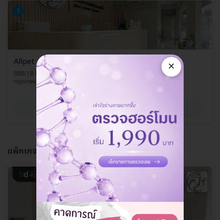
1
Allpet Animal Hospital
×
888/18 โครงการเจ้าสัว 69 ถ. บางบอน 3 แขวงหลักสอง เขตบางแค
กรุงเทพมหานคร 10160
ดูรายละเอียด
แพ็กเกจนี้ดียังไง?