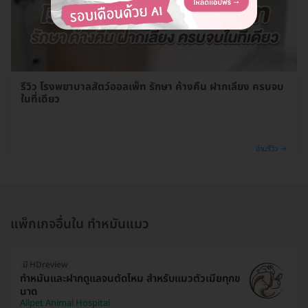
รีวิว โรงพยาบาลสัตว์ออลเพ็ท รักษา ค้างคืน ฝากเลี้ยง ครบจบ
ในที่เดียว
อ่านรีวิว →
แพ็กเกจอื่นใน ทำหมันแมว
มี HDreview
ทำหมันและฝากดูแลจนตัดไหม สำหรับแมวตัวเมียทุกข
นาด
Allpet Animal Hospital