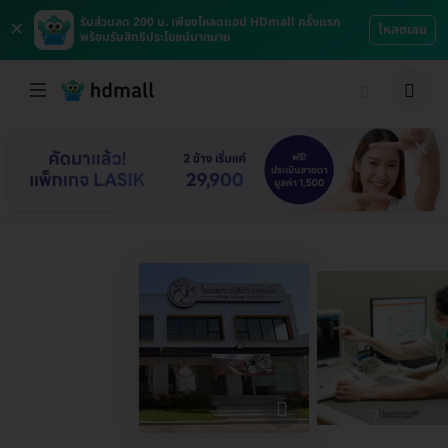
×
รับส่วนลด 200 บ. เพียงโหลดแอป HDmall ครั้งแรก
โหลดเลย
พร้อมรับสิทธิประโยชน์มากมาย