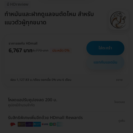
มี HDreview
ทำหมันและฝากดูแลจนตัดไหม สำหรับ
แมวตัวผู้ทุกขนาด
ราคาจองกับ HDmall
ใส่ตะกร้า
6,767 บาท
6,770 บาท
ประหยัด 0%
แชทกับแอดมิน
ผ่อน 1,127.83 บ./เดือน ดอกเบี้ย 0% นาน 6 เดือน
ขยาย
โหลดแอปรับคูปองลด 200 บ.
โหลดเลย
คูปองมีจำนวนจำกัด
รับสิทธิพิเศษเพิ่มอีกด้วย HDmall Rewards
ดูเพิ่ม