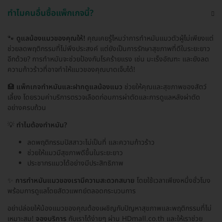
ทำไมคนอื่นซื้อแพ็กเกจนี้?
🐾
ดูแลน้องแมวของคุณให้!
คุณเคยรู้ไหมว่าการทำหมันแมวตัวผู้ไม่เพียงแต่
ช่วยลดพฤติกรรมที่ไม่พึงประสงค์ แต่ยังเป็นการรักษาสุขภาพที่ดีในระยะยาว
อีกด้วย? การทำหมันจะช่วยป้องกันโรคร้ายแรง เช่น มะเร็งอัณฑะ และยังลด
ความก้าวร้าวที่อาจทำให้แมวของคุณบาดเจ็บได้!
🏥
แพ็กเกจทำหมันและฝากดูแลน้องแมว
ช่วยให้คุณและสุขภาพของสัตว์
เลี้ยง โดยรวมค่าบริการตรวจเลือดก่อนการผ่าตัดและการดูแลหลังผ่าตัด
อย่างครบถ้วน
💡
ทำไมต้องทำหมัน?
ลดพฤติกรรมปัสสาวะไม่เป็นที่ และความก้าวร้าว
ช่วยให้แมวมีสุขภาพดีขึ้นในระยะยาว
ประชากรแมวได้อย่างมีประสิทธิภาพ
✨
การทำหมันแมวของเรามีความสะดวกสบาย
โดยใช้เวลาเพียงหนึ่งชั่วโมง
พร้อมการดูแลโดยสัตวแพทย์ตลอดกระบวนการ
อย่าปล่อยให้น้องแมวของคุณต้องเผชิญกับปัญหาสุขภาพและพฤติกรรมที่ไม่
เหมาะสม!
จองบริการ
กับเราได้ง่ายๆ ผ่าน HDmall.co.th และให้เราช่วย