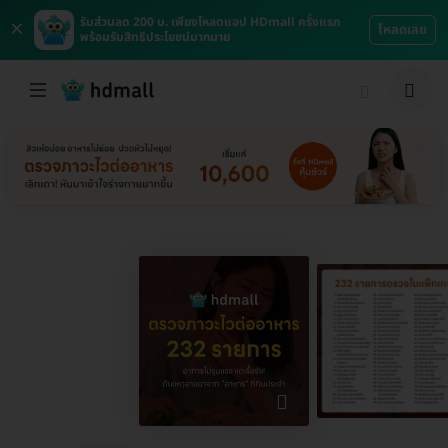
×
รับส่วนลด 200 บ. เพียงโหลดแอป HDmall ครั้งแรก
โหลดเลย
พร้อมรับสิทธิประโยชน์มากมาย