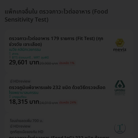
แพ็กเกจอื่นใน ตรวจภาวะไวต่ออาหาร (Food
Sensitivity Test)
ตรวจภาวะไวต่ออาหาร 179 รายการ (Fit Test) (ทุก
ช่วงวัย เจาะเลือด)
เมวิซ คลินิกเวชกรรม
สาทร
BTS ช่องนนทรี , MRT ลุมพินี
29,601 บาท
29,900 บาท
ประหยัด 1%
มี HDreview
ตรวจภูมิแพ้อาหารแฝง 232 ชนิด ด้วยวิธีตรวจเลือด
โรงพยาบาลนครธน
บางขุนเทียน
18,315 บาท
24,010 บาท
ประหยัด 24%
โอนจ่ายลดเพิ่ม 700 บ.
มี HDreview
ถูกที่สุดเมื่อจองกับ HD