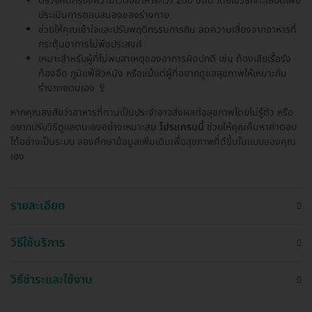
ตรวจคัดกรองความไวต่ออาหารกว่า 200 ชนิด โดยใช้วิธีเจาะเลือดเพื่อ
ประเมินการตอบสนองของร่างกาย
ช่วยให้คุณเข้าใจและปรับพฤติกรรมการกิน ลดความเสี่ยงจากอาหารที่
กระตุ้นอาการไม่พึงประสงค์
เหมาะสำหรับผู้ที่ไม่พบสาเหตุของอาการผิดปกติ เช่น ท้องเสียเรื้อรัง
ท้องอืด ภูมิแพ้ผิวหนัง หรือแม้แต่ผู้ที่อยากดูแลสุขภาพให้เหมาะกับ
ร่างกายตนเอง 🥄
หากคุณสงสัยว่าอาหารที่ทานเป็นประจำอาจส่งผลต่อสุขภาพโดยไม่รู้ตัว หรือ
อยากปรับวิธีดูแลตนเองอย่างเหมาะสม
โปรแกรมนี้
ช่วยให้คุณค้นหาคำตอบ
ได้อย่างเป็นระบบ ลองศึกษาข้อมูลเพิ่มเติมเพื่อสุขภาพที่ดีขึ้นในแบบของคุณ
เอง
รายละเอียด
วิธีใช้บริการ
วิธีชำระและใช้งาน