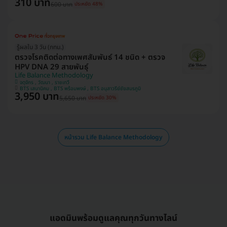
310 บาท
600 บาท
ประหยัด 48%
รู้ผลใน 3 วัน (กทม.)
ตรวจโรคติดต่อทางเพศสัมพันธ์ 14 ชนิด + ตรวจ
HPV DNA 29 สายพันธุ์
Life Balance Methodology
จตุจักร , วัฒนา , ราชเทวี
BTS เสนานิคม , BTS พร้อมพงษ์ , BTS อนุสาวรีย์ชัยสมรภูมิ
3,950 บาท
5,650 บาท
ประหยัด 30%
หน้ารวม Life Balance Methodology
แอดมินพร้อมดูแลคุณทุกวันทางไลน์