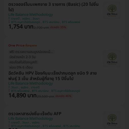
ตรวจฮอร์โมนเพศชาย 3 รายการ (Basic) (20 ไปขึ้น
ไป)
Life Balance Methodology
ราชเทวี , จตุจักร , วัฒนา
BTS อนุสาวรีย์ชัยสมรภูมิ , BTS เสนานิคม , BTS พร้อมพงษ์
1,754 บาท
2,700 บาท
ประหยัด 35%
ฟรี! ตรวจความสมบูรณ์ของเม็ดเลือด 15 รายการ
นัดล่วงหน้า 2-3 วัน
ครบโดสไม่ต้องบูสต์!
ผ่อน 0% 6 เดือน
ฉีดวัคซีน HPV ป้องกันมะเร็งปากมดลูก ชนิด 9 สาย
พันธุ์ 3 เข็ม สำหรับผู้ที่อายุ 15 ปีขึ้นไป
Life Balance Methodology
วัฒนา , จตุจักร , ราชเทวี
BTS พร้อมพงษ์ , BTS เสนานิคม , BTS อนุสาวรีย์ชัยสมรภูมิ
14,890 บาท
29,500 บาท
ประหยัด 46%
ตรวจหาสารบ่งชี้มะเร็งตับ AFP
Life Balance Methodology
ราชเทวี , วัฒนา , จตุจักร
BTS อนุสาวรีย์ชัยสมรภูมิ , BTS พร้อมพงษ์ , BTS เสนานิคม