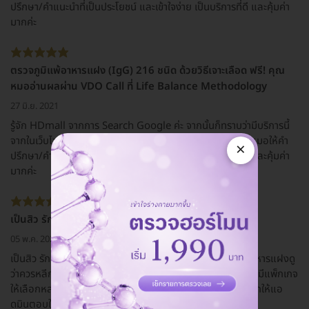
ปรึกษา/คำแนะนำที่เป็นประโยชน์ และเข้าใจง่าย เป็นบริการที่ดี และคุ้มค่า
มากค่ะ
ตรวจภูมิแพ้อาหารแฝง (IgG) 216 ชนิด ด้วยวิธีเจาะเลือด ฟรี! คุณ
หมออ่านผลผ่าน VDO Call ที่ Life Balance Methodology
27 มิ.ย. 2021
รู้จัก HDmall จากการ Search Google ค่ะ จากนั้นก็ทราบว่ามีบริการนี้
จากในเว็บไซต์ สำหรับเวลาที่ใช้ในการสนทนาเหมาะสมดีค่ะ คุณหมอให้คำ
×
ปรึกษา/คำแนะนำที่เป็นประโยชน์ และเข้าใจง่าย เป็นบริการที่ดี และคุ้มค่า
มากค่ะ
เป็นสิว รักษาไม่หาย เลยอยากลองตรวจดูค่ะ
05 พ.ค. 2021
เป็นสิว รักษายังไงก็ไม่หายสักที ก็เลยอยากลองตรวจภูมิแพ้อาหารแฝงดู
ว่าควรหลีกเลี่ยงอะไรบ้างในการทานอาหาร แล้วทาง HDmall ก็มีแพ็กเกจ
ให้เลือกหลากหลาย เพิ่งได้รู้จักและใช้บริการผ่านทางนี้ และอยากให้แอ
ดมินตอบให้เร็วกว่านี้นิดนึงนะคะ ^^