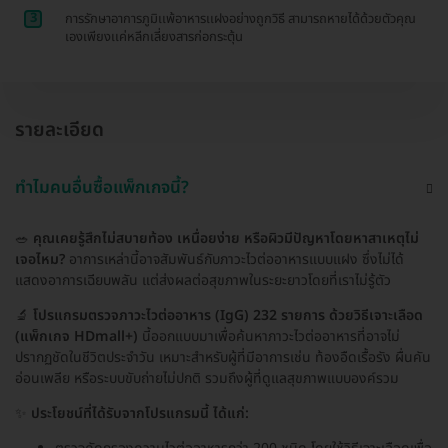
3
การรักษาอาการภูมิเเพ้อาหารเเฝงอย่างถูกวิธี สามารถหายได้ด้วยตัวคุณ
เองเพียงเเค่หลีกเลี่ยงสารก่อกระตุ้น
รายละเอียด
ทำไมคนอื่นซื้อแพ็กเกจนี้?
🥗
คุณเคยรู้สึกไม่สบายท้อง เหนื่อยง่าย หรือผิวมีปัญหาโดยหาสาเหตุไม่
เจอไหม?
อาการเหล่านี้อาจสัมพันธ์กับภาวะไวต่ออาหารแบบแฝง ซึ่งไม่ได้
แสดงอาการเฉียบพลัน แต่ส่งผลต่อสุขภาพในระยะยาวโดยที่เราไม่รู้ตัว
🔬
โปรแกรมตรวจภาวะไวต่ออาหาร (IgG) 232 รายการ ด้วยวิธีเจาะเลือด
(แพ็กเกจ HDmall+)
นี้ออกแบบมาเพื่อค้นหาภาวะไวต่ออาหารที่อาจไม่
ปรากฏชัดในชีวิตประจำวัน เหมาะสำหรับผู้ที่มีอาการเช่น ท้องอืดเรื้อรัง ผื่นคัน
อ่อนเพลีย หรือระบบขับถ่ายไม่ปกติ รวมถึงผู้ที่ดูแลสุขภาพแบบองค์รวม
✨
ประโยชน์ที่ได้รับจากโปรแกรมนี้ ได้แก่: