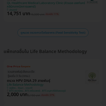
QL Healthcare Medical Laboratory Clinic (คิวแอล เฮลท์แคร์
คลินิกเทคนิคการแพทย์)
ปทุมธานี
14,751 บาท
16,500 บาท
ประหยัด 11%
ดูหมวด ตรวจภาวะไวต่ออาหาร (Food Sensitivity Test)
แพ็กเกจอื่นใน Life Balance Methodology
รวมสายพันธุ์เสี่ยงมะเร็ง
รู้ผลใน 3 วัน (กทม.)
ตรวจ HPV DNA 29 สายพันธุ์
Life Balance Methodology
จตุจักร , วัฒนา , ราชเทวี
BTS เสนานิคม , BTS พร้อมพงษ์ , BTS อนุสาวรีย์ชัยสมรภูมิ
2,000 บาท
3,150 บาท
ประหยัด 37%