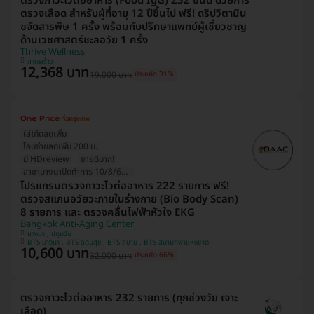
ตรวจภาวะไวต่ออาหาร (Food IgG) 232 ชนิด ด้วยการ
ตรวจเลือด สำหรับผู้ที่อายุ 12 ปีขึ้นไป ฟรี! ดริปวิตามิน
ขจัดสารพิษ 1 ครั้ง พร้อมกับปรึกษาแพทย์ผู้เชี่ยวชาญ
ด้านเวชศาสตร์ชะลอวัย 1 ครั้ง
Thrive Wellness
ลาดพร้าว
12,368 บาท
19,000 บาท
ประหยัด 31%
ใส่โค้ดลดเพิ่ม
โอนจ่ายลดเพิ่ม 200 บ.
มี HDreview
ขายดีมาก!
สาขาบางนาปิดทำการ 10/8/69 (1วัน)
โปรแกรมตรวจภาวะไวต่ออาหาร 222 รายการ ฟรี!
ตรวจสแกนอวัยวะภายในร่างกาย (Bio Body Scan)
8 รายการ และ ตรวจคลื่นไฟฟ้าหัวใจ EKG
Bangkok Anti-Aging Center
บางนา , ปทุมวัน
BTS บางนา , BTS อุดมสุข , BTS สยาม , BTS สนามกีฬาแห่งชาติ
10,600 บาท
32,000 บาท
ประหยัด 66%
ตรวจภาวะไวต่ออาหาร 232 รายการ (ทุกช่วงวัย เจาะ
เลือด)