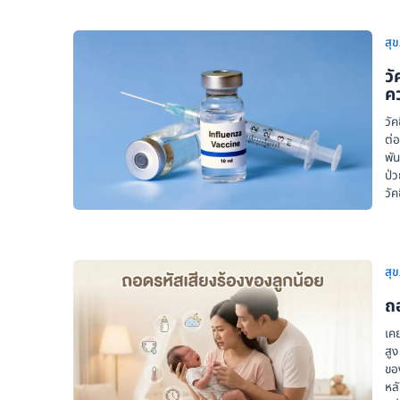
สุ
วั
ค
วัค
ต่อ
พัน
ป่
วัค
สุ
ถอ
เคย
สูง
ขอ
หลั