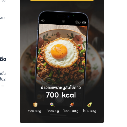
 จึง
ต่ลม
ฉีด
นั้น
นไป2
...