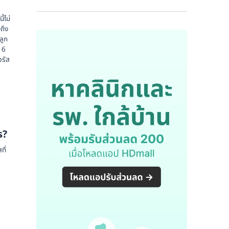
้ไม่
ถึง
ลูก
 6
วรัส
ร?
ี่