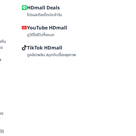
HDmall Deals
โปรและดีลเด็ดประจำวัน
YouTube HDmall
ดูวิดีโอรีวิวทั้งหมด
มกัน
TikTok HDmall
าย
บ
ดูคลิปเพลิน สนุกกับเรื่องสุขภาพ
พ
ียง
"
ได้