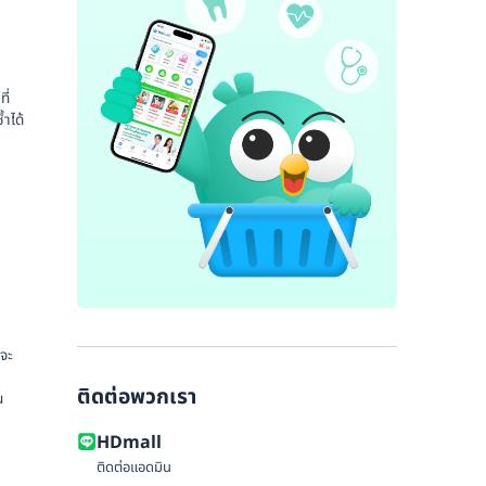
ี่
ำได้
กจะ
ติดต่อพวกเรา
ณ
HDmall
ติดต่อแอดมิน