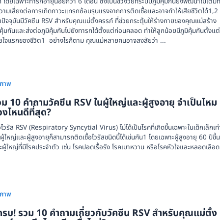
ก โดยเฉพาะทารกอายุน้อยกว่า 6 เดือน ซึ่งเป็นช่วงวัยที่ระบบภูมิคุ้มกันยังพัฒนาไม่เต็มที่
ความเสี่ยงต่อการเกิดภาวะแทรกซ้อนรุนแรงจากการติดเชื้อและอาจทำให้เสียชีวิตได้1,2
ปัจจุบันมีวัคซีน RSV สำหรับคุณแม่ตั้งครรภ์ ที่ช่วยกระตุ้นให้ร่างกายของคุณแม่สร้าง
ิคุ้มกันและส่งต่อภูมิคุ้มกันไปยังทารกได้ตั้งแต่ก่อนคลอด ทำให้ลูกน้อยมีภูมิคุ้มกันตั้งแ
ยใจแรกของชีวิต1 อย่างไรก็ตาม คุณแม่หลายคนอาจสงสัยว่า ...
ขภาพ
ม 10 คำถามวัคซีน RSV ในผู้ใหญ่และผู้สูงอายุ จำเป็นไหม 
วงไหนดีที่สุด?
้อไวรัส RSV (Respiratory Syncytial Virus) ไม่ได้เป็นโรคที่เกิดขึ้นเฉพาะในเด็กเล็กเท่า
ผู้ใหญ่และผู้สูงอายุก็สามารถติดเชื้อไวรัสชนิดนี้ได้เช่นกัน1 โดยเฉพาะผู้สูงอายุ 60 ปีขึ้
ผู้ใหญ่ที่มีโรคประจำตัว เช่น โรคปอดเรื้อรัง โรคเบาหวาน หรือโรคหัวใจและหลอดเลือด 
ขภาพ
้ครบ! รวม 10 คำถามเกี่ยวกับวัคซีน RSV สำหรับคุณแม่ตั้ง