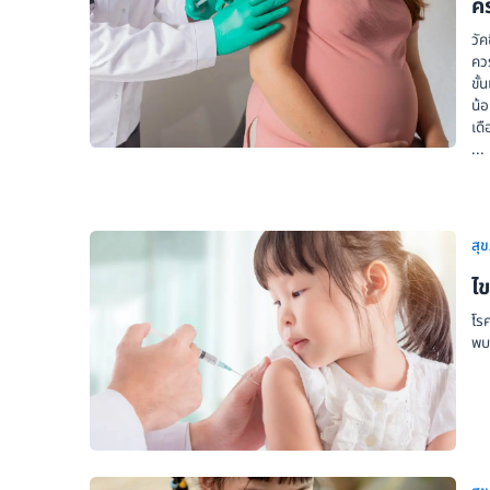
คร
วัค
คว
ขั้
น้อ
เด
...
สุ
ไข
โร
พบไ