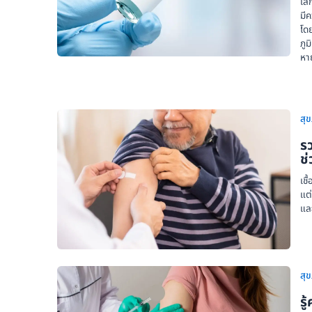
เล็
มี
โดย
ภูม
หา
สุ
รว
ช่
เชื
แต่
และ
สุ
รู