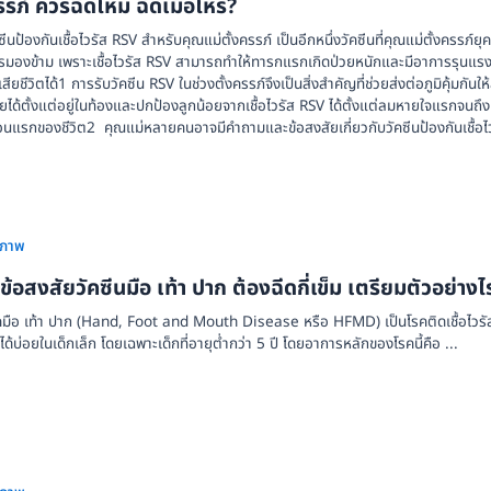
รภ์ ควรฉีดไหม ฉีดเมื่อไหร่?
ซีนป้องกันเชื้อไวรัส RSV สำหรับคุณแม่ตั้งครรภ์ เป็นอีกหนึ่งวัคซีนที่คุณแม่ตั้งครรภ์ยุคนี
รมองข้าม เพราะเชื้อไวรัส RSV สามารถทำให้ทารกแรกเกิดป่วยหนักและมีอาการรุนแรง
นเสียชีวิตได้1 การรับวัคซีน RSV ในช่วงตั้งครรภ์จึงเป็นสิ่งสำคัญที่ช่วยส่งต่อภูมิคุ้มกันให้
ยได้ตั้งแต่อยู่ในท้องและปกป้องลูกน้อยจากเชื้อไวรัส RSV ได้ตั้งแต่ลมหายใจแรกจนถึง
ือนแรกของชีวิต2 คุณแม่หลายคนอาจมีคำถามและข้อสงสัยเกี่ยวกับวัคซีนป้องกันเชื้อไ
ขภาพ
ข้อสงสัยวัคซีนมือ เท้า ปาก ต้องฉีดกี่เข็ม เตรียมตัวอย่างไ
คมือ เท้า ปาก (Hand, Foot and Mouth Disease หรือ HFMD) เป็นโรคติดเชื้อไวรัสท
ด้บ่อยในเด็กเล็ก โดยเฉพาะเด็กที่อายุต่ำกว่า 5 ปี โดยอาการหลักของโรคนี้คือ ...