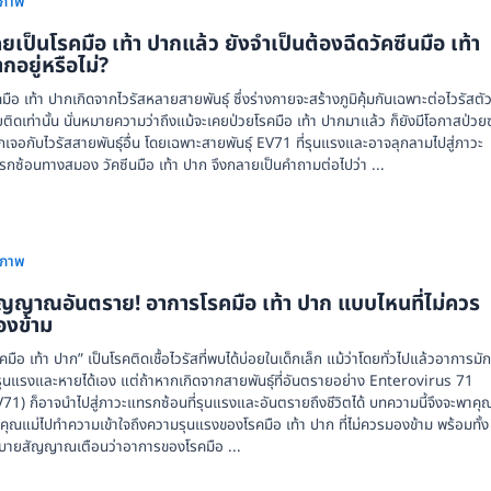
ขภาพ
ยเป็นโรคมือ เท้า ปากแล้ว ยังจำเป็นต้องฉีดวัคซีนมือ เท้า
กอยู่หรือไม่?
มือ เท้า ปากเกิดจากไวรัสหลายสายพันธุ์ ซึ่งร่างกายจะสร้างภูมิคุ้มกันเฉพาะต่อไวรัสตัวท
ติดเท่านั้น นั่นหมายความว่าถึงแม้จะเคยป่วยโรคมือ เท้า ปากมาแล้ว ก็ยังมีโอกาสป่วยซ้
เจอกับไวรัสสายพันธุ์อื่น โดยเฉพาะสายพันธุ์ EV71 ที่รุนแรงและอาจลุกลามไปสู่ภาวะ
รกซ้อนทางสมอง วัคซีนมือ เท้า ปาก จึงกลายเป็นคำถามต่อไปว่า ...
ขภาพ
ัญญาณอันตราย! อาการโรคมือ เท้า ปาก แบบไหนที่ไม่ควร
องข้าม
คมือ เท้า ปาก” เป็นโรคติดเชื้อไวรัสที่พบได้บ่อยในเด็กเล็ก แม้ว่าโดยทั่วไปแล้วอาการมั
่รุนแรงและหายได้เอง แต่ถ้าหากเกิดจากสายพันธุ์ที่อันตรายอย่าง Enterovirus 71
V71) ก็อาจนำไปสู่ภาวะแทรกซ้อนที่รุนแรงและอันตรายถึงชีวิตได้ บทความนี้จึงจะพาคุ
คุณแม่ไปทำความเข้าใจถึงความรุนแรงของโรคมือ เท้า ปาก ที่ไม่ควรมองข้าม พร้อมทั้ง
ิบายสัญญาณเตือนว่าอาการของโรคมือ ...