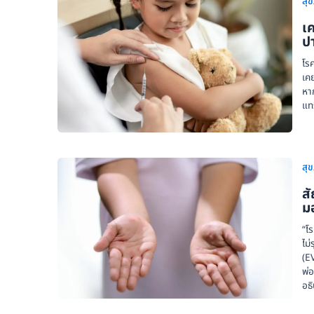
สุ
เค
ปา
โรค
เคย
หาก
แท
สุ
ส
ม
“โร
ไม
(E
พ่อ
อธ