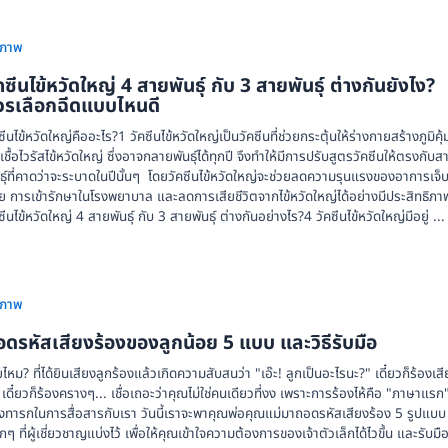
ขภาพ
คซีนไข้หวัดใหญ่ 4 สายพันธุ์ กับ 3 สายพันธุ์ ต่างกันยังไง?
วรเลือกฉีดแบบไหนดี
ซีนไข้หวัดใหญ่คืออะไร?1 วัคซีนไข้หวัดใหญ่เป็นวัคซีนที่ช่วยกระตุ้นให้ร่างกายสร้างภูมิคุ้
เชื้อไวรัสไข้หวัดใหญ่ ซึ่งอาจกลายพันธุ์ได้ทุกปี จึงทำให้มีการปรับสูตรวัคซีนให้ตรงกับส
ธุ์ที่คาดว่าจะระบาดในปีนั้นๆ โดยวัคซีนไข้หวัดใหญ่จะช่วยลดความรุนแรงของอาการเจ็
วย การเข้ารักษาในโรงพยาบาล และลดการเสียชีวิตจากไข้หวัดใหญ่ได้อย่างมีประสิทธิภา
ซีนไข้หวัดใหญ่ 4 สายพันธุ์ กับ 3 สายพันธุ์ ต่างกันอย่างไร?4 วัคซีนไข้หวัดใหญ่มีอยู่ ...
ขภาพ
ดรหัสเสียงร้องของลูกน้อย 5 แบบ และวิธีรับมือ
ไหม? ที่ได้ยินเสียงลูกร้องแล้วเกิดความสับสนว่า "เอ๊ะ! ลูกเป็นอะไรนะ?" เดี๋ยวก็ร้องเส
 เดี๋ยวก็ร้องครางๆ... เชื่อเถอะว่าคุณไม่ใช่คนเดียวที่งง เพราะการร้องไห้คือ "ภาษาแรก
งทารกในการสื่อสารกับเรา วันนี้เราจะพาคุณพ่อคุณแม่มาถอดรหัสเสียงร้อง 5 รูปแบบ
กๆ ที่ผู้เชี่ยวชาญแบ่งไว้ เพื่อให้คุณเข้าใจความต้องการของเจ้าตัวเล็กได้ไวขึ้น และรับมือ