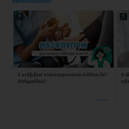
แพ็กเกจนี้ดียังไง?
2 นาทีรู้เรื่อง! การตรวจสุขภาพประจำปีคืออะไร?
5 เ
สำคัญแค่ไหน?
แล้
อ่านรีวิว →