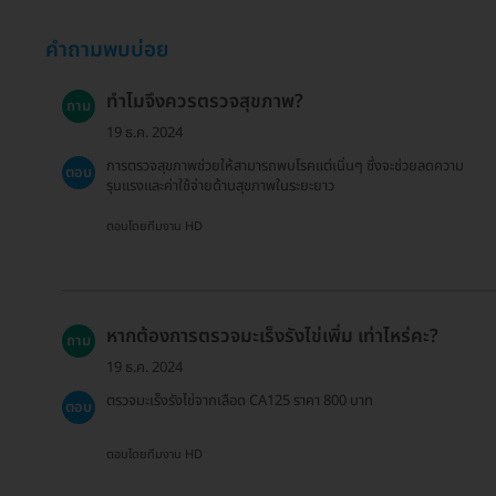
คำถามพบบ่อย
ทำไมจึงควรตรวจสุขภาพ?
ถาม
19 ธ.ค. 2024
การตรวจสุขภาพช่วยให้สามารถพบโรคแต่เนิ่นๆ ซึ่งจะช่วยลดความ
ตอบ
รุนแรงและค่าใช้จ่ายด้านสุขภาพในระยะยาว
ตอบโดยทีมงาน HD
หากต้องการตรวจมะเร็งรังไข่เพิ่ม เท่าไหร่คะ?
ถาม
19 ธ.ค. 2024
ตรวจมะเร็งรังไข่จากเลือด CA125 ราคา 800 บาท
ตอบ
ตอบโดยทีมงาน HD