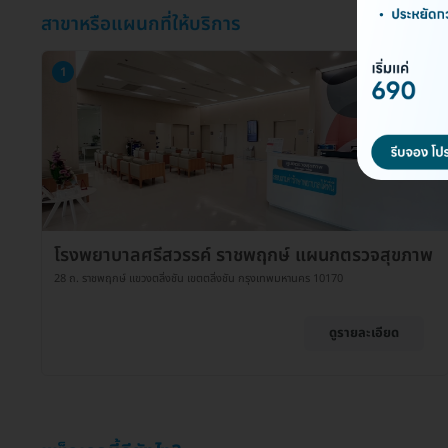
สาขาหรือแผนกที่ให้บริการ
1
โรงพยาบาลศรีสวรรค์ ราชพฤกษ์ แผนกตรวจสุขภาพ
28 ถ. ราชพฤกษ์ แขวงตลิ่งชัน เขตตลิ่งชัน กรุงเทพมหานคร 10170
ดูรายละเอียด