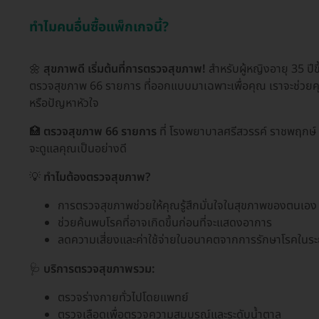
ทำไมคนอื่นซื้อแพ็กเกจนี้?
🌼
สุขภาพดี เริ่มต้นที่การตรวจสุขภาพ!
สำหรับผู้หญิงอายุ 35 ปี
ตรวจสุขภาพ 66 รายการ ที่ออกแบบมาเฉพาะเพื่อคุณ เราจะช่วยคุณ
หรือปัญหาหัวใจ
🏥
ตรวจสุขภาพ 66 รายการ
ที่ โรงพยาบาลศรีสวรรค์ ราชพฤกษ
จะดูแลคุณเป็นอย่างดี
💡
ทำไมต้องตรวจสุขภาพ?
การตรวจสุขภาพช่วยให้คุณรู้สึกมั่นใจในสุขภาพของตนเอง
ช่วยค้นพบโรคที่อาจเกิดขึ้นก่อนที่จะแสดงอาการ
ลดความเสี่ยงและค่าใช้จ่ายในอนาคตจากการรักษาโรคในระ
🩺
บริการตรวจสุขภาพรวม:
ตรวจร่างกายทั่วไปโดยแพทย์
ตรวจเลือดเพื่อตรวจความสมบูรณ์และระดับน้ำตาล