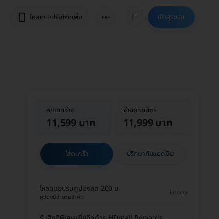
⋯
เข้าสู่ระบบ
โหลดแอปรับโค้ดเพิ่ม
สเแกนจ่าย
จ่ายด้วยบัตร
11,599 บาท
11,999 บาท
ใส่ตะกร้า
ปรึกษากับแอดมิน
โหลดแอปรับคูปองลด 200 บ.
โหลดเลย
คูปองมีจำนวนจำกัด
รับสิทธิพิเศษเพิ่มอีกด้วย HDmall Rewards