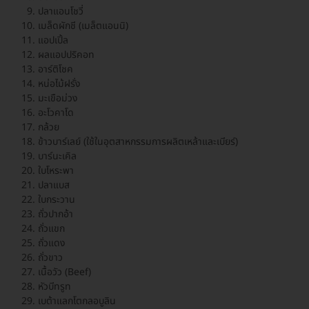
ปลาแอนโชวี่
เมล็ดผักชี (เมล็ตแอนนิ)
แอปเปิ้ล
ผลแอปปริคอท
อาร์ติโชค
หน่อไม้ฝรั่ง
มะเขือม่วง
อะโวคาโด
กล้วย
ข้าวบาร์เลย์ (ใช้ในอุตสาหกรรมการผลิตเหล้าและเบียร์)
บาร์นะเคิล
ใบโหระพา
ปลาแบส
ใบกระวาน
ถั่วปากอ้า
ถั่วแขก
ถั่วแดง
ถั่วขาว
เนื้อวัว (Beef)
หัวบีทรูท
เบต้าแลกโตกลอบูลิน