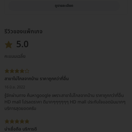
ดูรายละเอียด
รีวิวของแพ็กเกจ
5.0
คะแนนเฉลี่ย
สาขาไม่ไกลจากบ้าน ราคาถูกกว่าที่อื่น
16 มิ.ย. 2022
รู้จักผ่านทาง ค้นหาgoogle เพราะสาขาไม่ไกลจากบ้าน ราคาถูกกว่าที่อื่น
HD mall โปรลดราคา ดีมากๆๆๆๆๆๆ HD mall ประทับใจแอดมินมากๆ
บริการสุดยอดครับ
น่าเชื่อถือ บริการดี