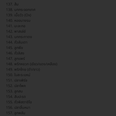
ส้ม
นกกระจอกเทศ
เนื้อวัว (Ox)
หอยนางรม
มะละกอ
พาสเล่ย์
นกกระทาดง
ถั่วลันเตา
ลูกพีช
ถั่วลิสง
ลูกแพร์
พริกหยวก (เขียว/แดง/เหลือง)
พริกไทย (ดำ/ขาว)
ใบสะระแหน่
ปลาเพิร์ช
ปลาไพค
ลูกสน
สับปะรด
ถั่วพิสตาชิโอ
ปลาลิ้นหมา
ลูกพลัม