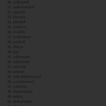
แบล็คเบอร์รี
แบล็คเคอร์เร้นท์
บลูเบอร์รี่
ถั่วบราซิล
บร็อคโคลี่
กะหล่ำดาว
ข้าวบัควีท
กะหล่ำปลีแดง
กะหล่ำปลี
เก๊กฮวย
อ้อย
เมล็ดเคเปอร์
เมล็ดแครอบ
ปลาคาร์พ
แคร์รอต
เคซีน (โปรตีนจากนม)
มะม่วงหิมพานด์
กะหล่ำดอก
ไข่ปลาคาร์เวียร์
พริกป่น
ผักคึ่นช่ายฝรั่ง