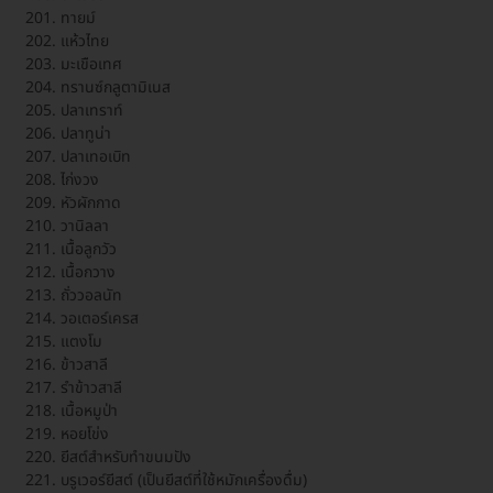
ทายม์
แห้วไทย
มะเขือเทศ
ทรานซ์กลูตามิเนส
ปลาเทราท์
ปลาทูน่า
ปลาเทอเบิท
ไก่งวง
หัวผักกาด
วานิลลา
เนื้อลูกวัว
เนื้อกวาง
ถั่ววอลนัท
วอเตอร์เครส
แตงโม
ข้าวสาลี
รำข้าวสาลี
เนื้อหมูป่า
หอยโข่ง
ยีสต์สำหรับทำขนมปัง
บรูเวอร์ยีสต์ (เป็นยีสต์ที่ใช้หมักเครื่องดื่ม)