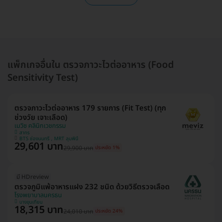
แพ็กเกจอื่นใน ตรวจภาวะไวต่ออาหาร (Food
Sensitivity Test)
ตรวจภาวะไวต่ออาหาร 179 รายการ (Fit Test) (ทุก
ช่วงวัย เจาะเลือด)
เมวิซ คลินิกเวชกรรม
สาทร
BTS ช่องนนทรี , MRT ลุมพินี
29,601 บาท
29,900 บาท
ประหยัด 1%
มี HDreview
ตรวจภูมิแพ้อาหารแฝง 232 ชนิด ด้วยวิธีตรวจเลือด
โรงพยาบาลนครธน
บางขุนเทียน
18,315 บาท
24,010 บาท
ประหยัด 24%