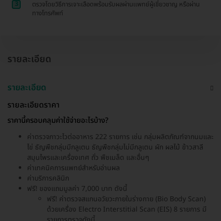
3
ตรวจโดยวิธีการเจาะเลือดพร้อมรับผลผ่านเเพทย์ผู้เชี่ยวชาญ หรือผ่าน
ทางโทรศัพท์
รายละเอียด
รายละเอียด
รายละเอียดราคา
ราคานี้ครอบคลุมค่าใช้จ่ายอะไรบ้าง?
ค่าตรวจภาวะไวต่ออาหาร 222 รายการ เช่น กลุ่มผลิตภัณฑ์จากนมและ
ไข่ ธัญพืชกลุ่มมีกลูเตน ธัญพืชกลุ่มไม่มีกลูเตน ผัก ผลไม้ ข้าวสาลี
สมุนไพรและเครื่องเทศ ถั่ว พืชเมล็ด และอื่นๆ
ค่าเทคนิคการแพทย์สำหรับอ่านผล
ค่าบริการคลินิก
ฟรี! ของแถมมูลค่า 7,000 บาท ดังนี้
ฟรี! ค่าตรวจสแกนอวัยวะภายในร่างกาย (Bio Body Scan)
ด้วยเครื่อง Electro Interstitial Scan (EIS) 8 รายการ มี
รายการตรวจดังนี้