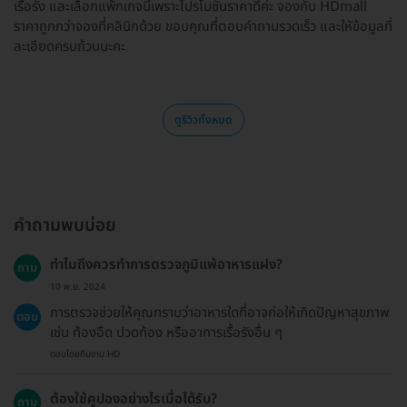
เรื้อรัง และเลือกแพ็กเกจนี้เพราะโปรโมชันราคาดีค่ะ จองกับ HDmall
ราคาถูกกว่าจองที่คลินิกด้วย ขอบคุณที่ตอบคำถามรวดเร็ว และใหัข้อมูลที่
ละเอียดครบถ้วนนะคะ
ดูรีวิวทั้งหมด
คำถามพบบ่อย
ทำไมถึงควรทำการตรวจภูมิแพ้อาหารแฝง?
ถาม
10 พ.ย. 2024
การตรวจช่วยให้คุณทราบว่าอาหารใดที่อาจก่อให้เกิดปัญหาสุขภาพ
ตอบ
เช่น ท้องอืด ปวดท้อง หรืออาการเรื้อรังอื่น ๆ
ตอบโดยทีมงาน HD
ต้องใช้คูปองอย่างไรเมื่อได้รับ?
ถาม