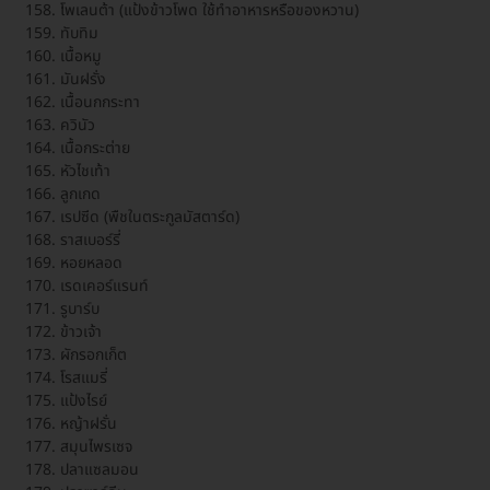
โพเลนต้า (แป้งข้าวโพด ใช้ทำอาหารหรือของหวาน)
ทับทิม
เนื้อหมู
มันฝรั่ง
เนื้อนกกระทา
ควินัว
เนื้อกระต่าย
หัวไชเท้า
ลูกเกด
เรปซีด (พืชในตระกูลมัสตาร์ด)
ราสเบอร์รี่
หอยหลอด
เรดเคอร์แรนท์
รูบาร์บ
ข้าวเจ้า
ผักรอกเก็ต
โรสแมรี่
แป้งไรย์
หญ้าฝรั่น
สมุนไพรเซจ
ปลาแซลมอน