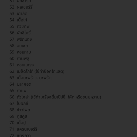
ผักชาร์ท
ผลเชอร์รี่
เกาลัด
เนื้อไก่
ถั่วชิคพี
ผักชิโครี่
พริกแดง
อบเชย
หอยกาบ
กานพลู
หอยแครง
เมล็ดโกโก้ (ใช้ทำช็อคโกแลต)
เนื้อมะพร้าว, มะพร้าว
ปลาคอด
กาแฟ
ถั่วโคล่า (ใช้ทำเครื่องดื่มเป๊ปซี่, โค้ก หรือขนมหวาน)
ใบผักชี
ข้าวโพด
คูสคูส
เนื้อปู
แครนเบอร์รี่
แตงกวา