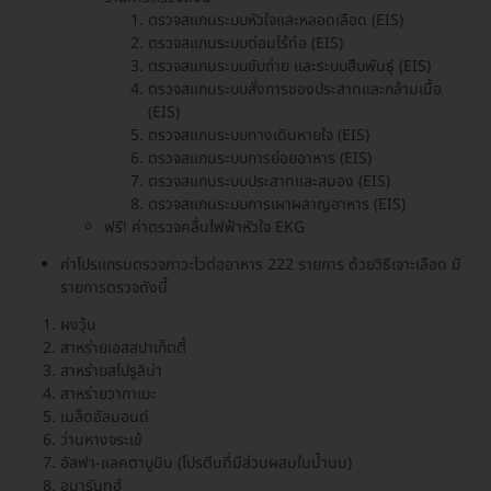
ตรวจสแกนระบบหัวใจและหลอดเลือด (EIS)
ตรวจสแกนระบบต่อมไร้ท่อ (EIS)
ตรวจสแกนระบบขับถ่าย และระบบสืบพันธุ์ (EIS)
ตรวจสแกนระบบสั่งการของประสาทและกล้ามเนื้อ
(EIS)
ตรวจสแกนระบบทางเดินหายใจ (EIS)
ตรวจสแกนระบบการย่อยอาหาร (EIS)
ตรวจสแกนระบบประสาทและสมอง (EIS)
ตรวจสแกนระบบการเผาผลาญอาหาร (EIS)
ฟรี! ค่าตรวจคลื่นไฟฟ้าหัวใจ EKG
ค่าโปรแกรมตรวจภาวะไวต่ออาหาร 222 รายการ ด้วยวิธีเจาะเลือด มี
รายการตรวจดังนี้
ผงวุ้น
สาหร่ายเอสสปาเก็ตตี้
สาหร่ายสไปรูลิน่า
สาหร่ายวากาเมะ
เมล็ดอัลมอนด์
ว่านหางจระเข้
อัลฟา-แลคตาบูมิน (โปรตีนที่มีส่วนผสมในน้ำนม)
อมารันทฮ์