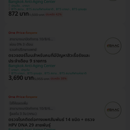
Bangkok Anti-Aging Center
ปทุมวัน , บางนา
BTS สยาม , BTS สนามกีฬาแห่งชาติ , BTS บางนา , BTS อุดมสุข
872 บาท
1,500 บาท
ประหยัด 42%
สาขาบางนาปิดทำการ 10/8/69 (1วัน)
ผ่อน 0% 3 เดือน
รวมค่าปรึกษาแพทย์
ตรวจฮอร์โมนสำหรับคนที่มีปัญหาสิวเรื้อรังและ
ประจำเดือน 9 รายการ
Bangkok Anti-Aging Center
บางนา , ปทุมวัน
BTS บางนา , BTS อุดมสุข , BTS สยาม , BTS สนามกีฬาแห่งชาติ
3,690 บาท
5,955 บาท
ประหยัด 38%
ใส่โค้ดลดเพิ่ม
สาขาบางนาปิดทำการ 10/8/69 (1วัน)
รู้ผลใน 3 วัน (กทม.)
ตรวจโรคติดต่อทางเพศสัมพันธ์ 14 ชนิด + ตรวจ
HPV DNA 29 สายพันธุ์
Bangkok Anti-Aging Center