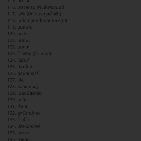
มะม่วง
มาเจอแรม (พืชจำพวกมินต์)
แฟง (ผักในตระกูลน้ำเต้า)
เมล่อน (แตงไทย/แคนตาลูป)
นมควาย
นมวัว
นมแพะ
นมแกะ
ข้าวฟาง (ข้าวเดือย)
ใบมินต์
ปลามั้งค์
ผลมัลเบอร์รี่
เห็ด
หอยแมลงภู่
เมล็ดมัสตาร์ด
ลูกท้อ
ตำแย
ลูกจันทน์เทศ
ข้าวโอ๊ต
ปลาหมึกยักษ์
มะกอก
หัวหอม