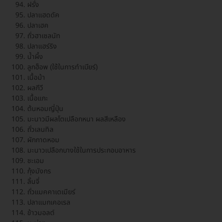
ฝรั่ง
ปลาแฮดดัค
ปลาเฮค
ถั่วฮาเซลนัท
ปลาแฮร์ริง
น้ำผึ้ง
ลูกฮ็อพ (ใช้ในการทำเบียร์)
เนื้อม้า
ผลกีวี
เนื้อแกะ
ต้นหอมญี่ปุ่น
มะนาวมีผลโตเปลือกหนา ผลสีเหลือง
ถั่วเลนทิล
ผักกาดหอม
มะนาวเปลือกบางใช้ในการประกอบอาหาร
ชะเอม
กุ้งมังกร
ลิ้นจี่
ถั่วแมคคาเดเมียร์
ปลาแมกเคอเรล
ข้าวมอลต์