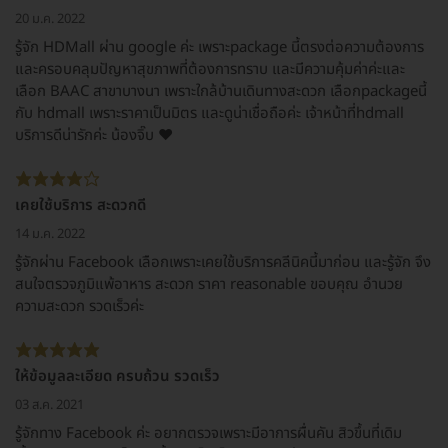
20 ม.ค. 2022
รู้จัก HDMall ผ่าน google ค่ะ เพราะpackage นี้ตรงต่อความต้องการ
และครอบคลุมปัญหาสุขภาพที่ต้องการทราบ และมีความคุ้มค่าค่ะและ
เลือก BAAC สาขาบางนา เพราะใกล้บ้านเดินทางสะดวก เลือกpackageนี้
กับ hdmall เพราะราคาเป็นมิตร และดูน่าเชื่อถือค่ะ เจ้าหน้าที่hdmall
บริการดีน่ารักค่ะ น้องจิ๊บ ❤
เคยใช้บริการ สะดวกดี
14 ม.ค. 2022
รู้จักผ่าน Facebook เลือกเพราะเคยใช้บริการคลีนิคนี้มาก่อน และรู้จัก จึง
สนใจตรวจภูมิแพ้อาหาร สะดวก ราคา reasonable ขอบคุณ อำนวย
ความสะดวก รวดเร็วค่ะ
ให้ข้อมูลละเอียด ครบถ้วน รวดเร็ว
03 ส.ค. 2021
รู้จักทาง Facebook ค่ะ อยากตรวจเพราะมีอาการผื่นคัน สิวขึ้นที่เดิม