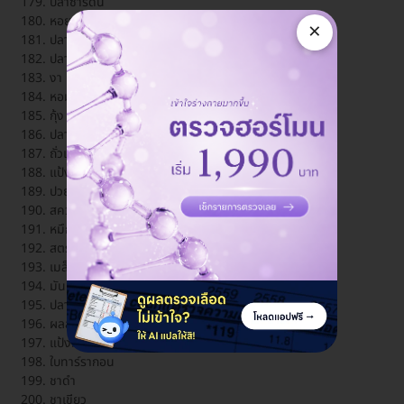
ปลาซาร์ดีน
หอยเชลล์
×
ปลาทรายขาว
ปลาทรายแดง
งา
หอมแดง
กุ้ง
ปลาตาเดียว
ถั่วเหลือง
แป้งสเปลท์
ปวยเล้ง
สควอช (ผักบัตเตอร์นัท)
หมึกกล้วย
สตรอเบอร์รี่
เมล็ดทานตะวัน
มันเทศ
ปลากระโทงดาบ
ผลส้มจีน (ผลส้มเปลือกหนา)
แป้งมันสำปะหลัง
ใบทาร์รากอน
ชาดำ
ชาเขียว