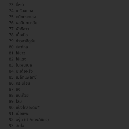
ยี่หร่า
เครื่องแกง
หมึกกระดอง
ผลอินทผาลัม
ผักชีลาว
เนื้อเป็ด
ข้าวสาลีดูรัม
ปลาไหล
ไข่ขาว
ไข่แดง
ใบเฟนเนล
มะเดื่อฝรั่ง
เมล็ดแฟลกซ์
กระเทียม
ขิง
แปะก๊วย
โสม
แป้งไกลอะดิน*
เนื้อแพะ
องุ่น (ดำ/แดง/เขียว)
ส้มโอ