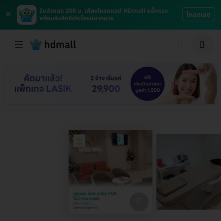
×
รับส่วนลด 200 บ. เพียงโหลดแอป HDmall ครั้งแรก
โหลดเลย
พร้อมรับสิทธิประโยชน์มากมาย