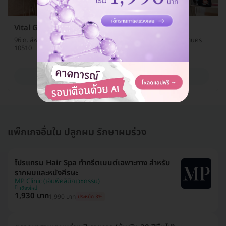
Vital Glow Skin & Aesthetic
96 ถ. สีหบุรานุกิจ ชั้น 3 โรงพยาบาลนวมินทร์ 9 เขตมีนบุรี กรุงเทพมหานคร
10510
ดูรายละเอียด
แพ็กเกจอื่นใน ปลูกผม รักษาผมร่วง
โปรแกรม Hair Spa ทำทรีตเมนต์เฉพาะทาง สำหรับ
รากผมและหนังศีรษะ
MP Clinic (เอ็มพีคลินิกเวชกรรม)
เชียงใหม่
1,930 บาท
1,990 บาท
ประหยัด 3%