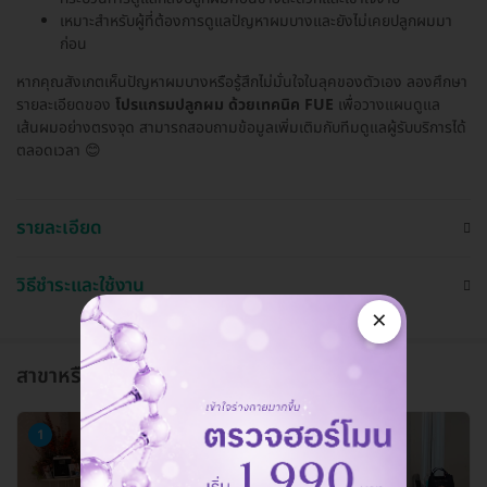
เหมาะสำหรับผู้ที่ต้องการดูแลปัญหาผมบางและยังไม่เคยปลูกผมมา
ก่อน
หากคุณสังเกตเห็นปัญหาผมบางหรือรู้สึกไม่มั่นใจในลุคของตัวเอง ลองศึกษา
รายละเอียดของ
โปรแกรมปลูกผม ด้วยเทคนิค FUE
เพื่อวางแผนดูแล
เส้นผมอย่างตรงจุด สามารถสอบถามข้อมูลเพิ่มเติมกับทีมดูแลผู้รับบริการได้
ตลอดเวลา 😊
รายละเอียด
วิธีชำระและใช้งาน
×
สาขาหรือแผนกที่ให้บริการ
1