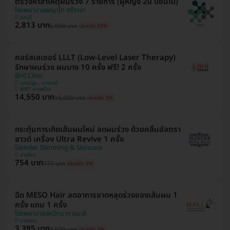
ตรวจหาสาเหตุผมร่วง 7 รายการ (ผู้หญิง 20 ปีขึ้นไป)
โรงพยาบาลพญาไท ศรีราชา
ชลบุรี
2,813 บาท
6,950 บาท
ประหยัด 60%
คอร์สเลเซอร์ LLLT (Low-Level Laser Therapy)
รักษาผมร่วง ผมบาง 10 ครั้ง ฟรี! 2 ครั้ง
BHI Clinic
นครปฐม , บางกะปิ
MRT ลาดพร้าว
14,550 บาท
15,000 บาท
ประหยัด 3%
กระตุ้นการเกิดเส้นผมใหม่ ลดผมร่วง ด้วยคลื่นอัลตรา
ซาวด์ เครื่อง Ultra Revive 1 ครั้ง
Slender Slimming & Skincare
สายไหม
754 บาท
777 บาท
ประหยัด 3%
ฉีด MESO Hair ลดอาการขาดหลุดร่วงของเส้มผม 1
ครั้ง แถม 1 ครั้ง
โรงพยาบาลสหวิทยาการมะลิ
บางบอน
3,395 บาท
3,500 บาท
ประหยัด 3%