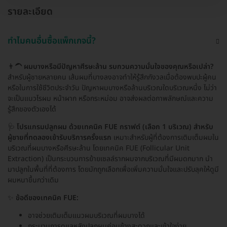
รายละเอียด
ทำไมคนอื่นซื้อแพ็กเกจนี้?
👨‍🦱
ผมบางหรือมีปัญหาศีรษะล้าน รบกวนความมั่นใจของคุณหรือเปล่า?
สำหรับผู้ชายหลายคน เส้นผมที่บางลงอาจทำให้รู้สึกกังวลเมื่อต้องพบปะผู้คน
หรือในการใช้ชีวิตประจำวัน ปัญหาผมบางหรือล้านบริเวณใดบริเวณหนึ่ง ไม่ว่า
จะเป็นแนวไรผม หน้าผาก หรือกระหม่อม อาจส่งผลต่อภาพลักษณ์และความ
รู้สึกของตัวเองได้
🩺
โปรแกรมปลูกผม ด้วยเทคนิค FUE กราฟต์ (เลือก 1 บริเวณ) สำหรับ
ผู้ชายที่ทดลองเข้ารับบริการครั้งแรก
เหมาะสำหรับผู้ที่ต้องการเติมเต็มผมใน
บริเวณที่ผมบางหรือศีรษะล้าน โดยเทคนิค FUE (Follicular Unit
Extraction) เป็นกระบวนการย้ายเซลล์รากผมจากบริเวณที่มีผมดกมาก นำ
มาปลูกในพื้นที่ที่ต้องการ โดยมักถูกเลือกเพื่อเพิ่มความมั่นใจและปรับลุคให้ดูมี
ผมหนาขึ้นกว่าเดิม
✨
ข้อดีของเทคนิค FUE:
อาจช่วยเติมเต็มแนวผมบริเวณที่ผมบางได้
กระบวนการดูแลหลังปลูกผมค่อนข้างสะดวกและเข้าใจง่าย