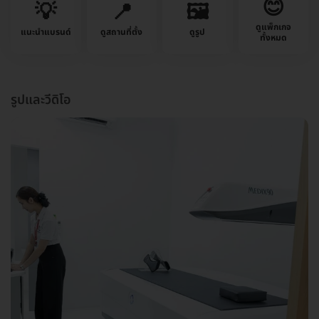
😊
💡
📍
🖼️
ดูแพ็กเกจ
แนะนำแบรนด์
ดูสถานที่ตั้ง
ดูรูป
ทั้งหมด
รูปและวีดิโอ