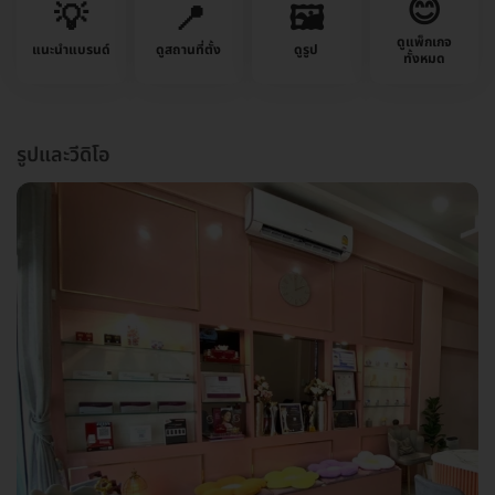
😊
💡
📍
🖼️
ดูแพ็กเกจ
แนะนำแบรนด์
ดูสถานที่ตั้ง
ดูรูป
ทั้งหมด
รูปและวีดิโอ