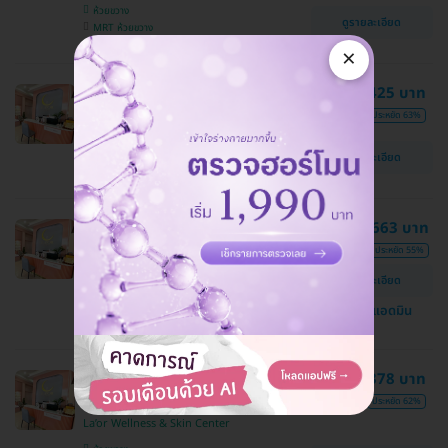
ห้วยขวาง
ดูรายละเอียด
MRT ห้วยขวาง
×
โปรแกรมเมโสหน้า Glow Skin 3 ซีซี
1,425 บาท
3,900 บาท
ประหยัด 63%
La’or Wellness & Skin Center
ห้วยขวาง
ดูรายละเอียด
MRT ห้วยขวาง
โปรแกรมโบท็อกซ์ 200 ยูนิต (หน้า)
7,663 บาท
16,900 บาท
ประหยัด 55%
La’or Wellness & Skin Center
ดูรายละเอียด
ห้วยขวาง
MRT ห้วยขวาง
แชทกับแอดมิน
โปรแกรม IPL กำจัดขน + ปรับสีผิว
378 บาท
รักแร้ 1 ครั้ง
1,000 บาท
ประหยัด 62%
La’or Wellness & Skin Center