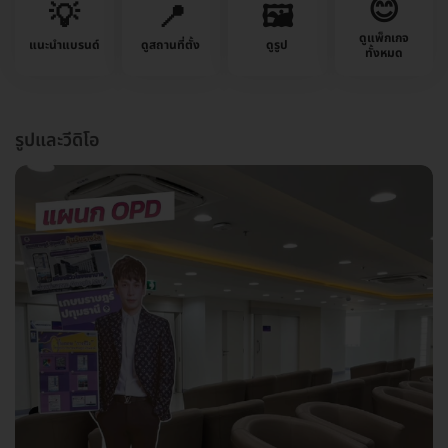
😊
💡
📍
🖼️
ดูแพ็กเกจ
แนะนำแบรนด์
ดูสถานที่ตั้ง
ดูรูป
ทั้งหมด
รูปและวีดิโอ