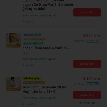
ฉีดวัคซีน HPV ป้องกันมะเร็งปาก
มดลูก ชนิด 9 สายพันธุ์ 3 เข็ม สำหรับ
ผู้ที่อายุ 15 ปีขึ้นไป
ดูรายละเอียด
โรงพยาบาลเกษมราษฎร์ ปทุมธานี
สแกนจ่าย
ปทุมธานี
3,990 บาท
เคยเป็นแล้วก็ฉีดได้
ฉีดเลย ไม่ต้องตรวจภูมิ
4,800 บาท
ประหยัด 17%
ภูมิคุ้มกันอยู่ได้ 5+ ปี
ฉีดวัคซีนไข้เลือดออก 4 สายพันธุ์ 2
เข็ม
โรงพยาบาลเกษมราษฎร์ ปทุมธานี
ดูรายละเอียด
ปทุมธานี
3,199 บาท
การันตีราคาสุดคุ้ม
ใช้โค้ดลดเหลือ 2,999
4,100 บาท
ประหยัด 20%
วัคซีนป้องกันปอดอักเสบ 20 สาย
พันธุ์ 1 เข็ม (อายุ 18+ ปี)
ดูรายละเอียด
โรงพยาบาลเกษมราษฎร์ ปทุมธานี
จ่ายด้วย QR
ปทุมธานี