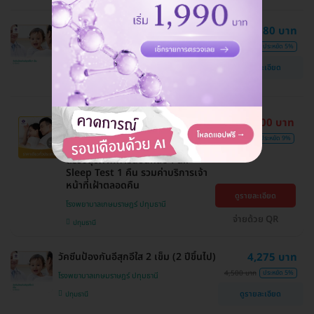
วัคซีนป้องกันอีสุกอีใส 1 เข็ม (2 ปีขึ้นไป)
2,280 บาท
2,400 บาท
ประหยัด 5%
โรงพยาบาลเกษมราษฎร์ ปทุมธานี
ดูรายละเอียด
ปทุมธานี
10,800 บาท
ราคารวมทุกอย่างแล้ว
ถูกที่สุดในเว็บ
12,000 บาท
ประหยัด 9%
ผ่อนจ่าย 0% นาน 6 เดือน
ตรวจสุขภาพการนอนหลับ Full
Sleep Test 1 คืน รวมค่าบริการเจ้า
หน้าที่เฝ้าตลอดคืน
ดูรายละเอียด
โรงพยาบาลเกษมราษฎร์ ปทุมธานี
จ่ายด้วย QR
ปทุมธานี
วัคซีนป้องกันอีสุกอีใส 2 เข็ม (2 ปีขึ้นไป)
4,275 บาท
4,500 บาท
ประหยัด 5%
โรงพยาบาลเกษมราษฎร์ ปทุมธานี
ดูรายละเอียด
ปทุมธานี