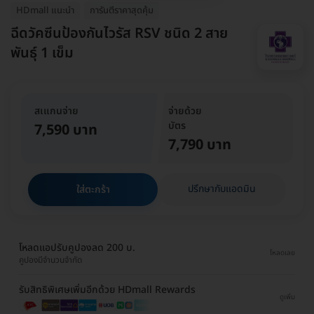
HDmall แนะนำ
การันตีราคาสุดคุ้ม
ฉีดวัคซีนป้องกันไวรัส RSV ชนิด 2 สาย
พันธ์ุ 1 เข็ม
สเแกนจ่าย
จ่ายด้วย
บัตร
7,590 บาท
7,790 บาท
ปรึกษากับแอดมิน
ใส่ตะกร้า
โหลดแอปรับคูปองลด 200 บ.
โหลดเลย
คูปองมีจำนวนจำกัด
รับสิทธิพิเศษเพิ่มอีกด้วย HDmall Rewards
ดูเพิ่ม