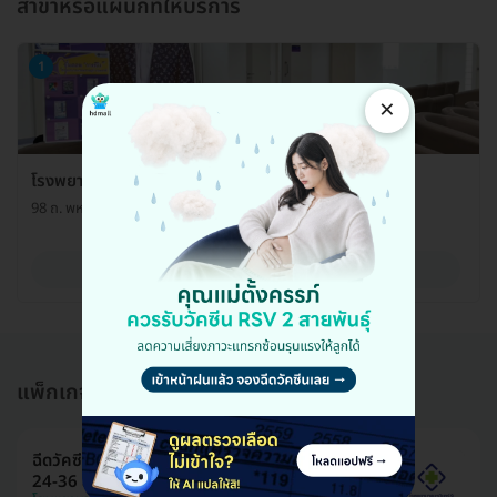
สาขาหรือแผนกที่ให้บริการ
1
×
โรงพยาบาลเกษมราษฎร์ ปทุมธานี แผนก OPD
98 ถ. พหลโยธิน ต. คลองหนึ่ง อ. คลองหลวง จ. ปทุมธานี 12120
ดูรายละเอียด
แพ็กเกจอื่นใน ฉีดวัคซีน RSV (RSV Vaccine)
ฉีดวัคซีนป้องกันเชื้อไวรัส RSV 1 เข็ม (สตรีอายุครรภ์
24-36 สัปดาห์)