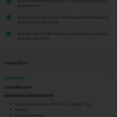
3
คุณแม่ตั้งครรภ์ฉีดได้ตั้งแต่อายุครรภ์ 24-36 สัปดาห์ ส่งต่อภูมิคุ้มกันสู่
ลูกตั้งแต่อยู่ในท้อง
4
คนที่มีโรคประจำตัว เช่น เบาหวาน หอบหืด ปอดอุดกั้นเรื้อรัง หรือสูบบุหรี่
เป็นประจำควรฉีด เพราะเสี่ยงสูง
5
ผู้สูงวัยที่อายุ 60+ ปี ทั้งที่มีหรือไม่มีโรคประจำตัวควรฉีด เพราะภูมิคุ้มกัน
ลดลง มีโอกาสติดเชื้อง่าย
รายละเอียด
รายละเอียด
รายละเอียดราคา
แพ็กเกจนี้รวมค่าใช้จ่ายอะไรบ้าง?
ค่าฉีดวัคซีนป้องกันไวรัส RSV ชนิด 2 สายพันธ์ุ 1 เข็ม
ค่าแพทย์
ค่าบริการโรงพยาบาล