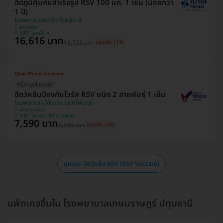
ฉีดภูมิคุ้มกันสำเร็จรูป RSV 100 มก. 1 เข็ม (น้อยกว่า
1 ปี)
โรงพยาบาลเปาโล โชคชัย 4
ลาดพร้าว
MRT โชคชัย 4
16,616 บาท
18,725 บาท
ประหยัด 11%
HDmall แนะนำ
ฉีดวัคซีนป้องกันไวรัส RSV ชนิด 2 สายพันธ์ุ 1 เข็ม
โรงพยาบาลวิชัยเวช แยกไฟฉาย
บางกอกน้อย
MRT ไฟฉาย , BTS บางหว้า
7,590 บาท
9,200 บาท
ประหยัด 15%
ดูหมวด ฉีดวัคซีน RSV (RSV Vaccine)
แพ็กเกจอื่นใน โรงพยาบาลเกษมราษฎร์ ปทุมธานี