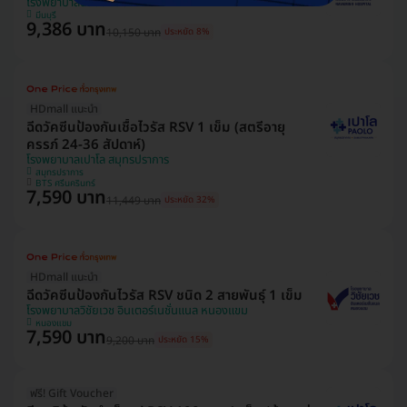
โรงพยาบาลนวมินทร์ 9
มีนบุรี
9,386 บาท
10,150 บาท
ประหยัด 8%
HDmall แนะนำ
ฉีดวัคซีนป้องกันเชื้อไวรัส RSV 1 เข็ม (สตรีอายุ
ครรภ์ 24-36 สัปดาห์)
โรงพยาบาลเปาโล สมุทรปราการ
สมุทรปราการ
BTS ศรีนครินทร์
7,590 บาท
11,449 บาท
ประหยัด 32%
HDmall แนะนำ
ฉีดวัคซีนป้องกันไวรัส RSV ชนิด 2 สายพันธ์ุ 1 เข็ม
โรงพยาบาลวิชัยเวช อินเตอร์เนชั่นแนล หนองแขม
หนองแขม
7,590 บาท
9,200 บาท
ประหยัด 15%
ฟรี! Gift Voucher