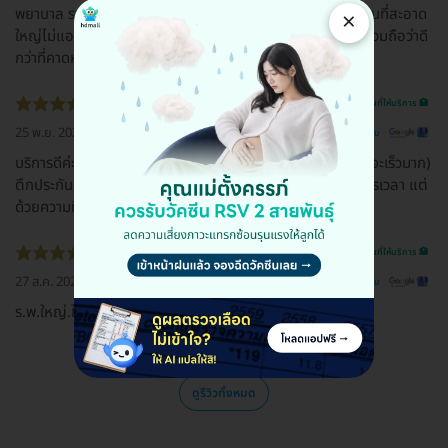
พยาบาล รวมถึงเจ้าหน้าที่ดูแลดี บริการรวดเร็ว กว่าที่คิดไว้ สถานที่สะอาด
×
ใหญ่ไม่แออัด มีร้านอาหารภายในรพ.และบริเวณใกล้เคียง โดยรวมถือว่าดี
กว่าที่คาดหมายไว้ค่ะ
รีวิวสถานที่ให้บริการ 🏥
25 พ.ย. 2020
ดูรีวิวต้นฉบับ
บริการดีค่ะ รวดเร็ว พนักงานพูดดี (ตึกทั่วไปที่ไม่ใช่ประกันสังคมจะเร็วมาก)
ตึกประกันสังคมบริการดี ถือว่าเร็วระดับนึงในส่วนของการจัดการเวลา แต่
ด้วยความที่คนเยอะทำให้ล่าช้าบางขั้นตอน
รีวิวสถานที่ให้บริการ 🏥
27 ส.ค. 2020
ดูรีวิวต้นฉบับ
ร.พ.ใหญ่.ใกล้บ้าน.​อยู่มีนบุรี
ดูรีวิวทั้งหมด