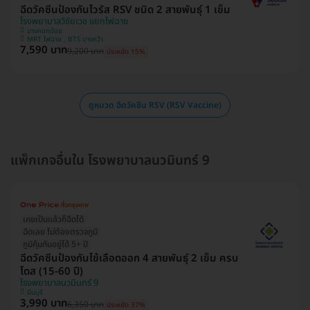
ฉีดวัคซีนป้องกันไวรัส RSV ชนิด 2 สายพันธ์ุ 1 เข็ม
โรงพยาบาลวิชัยเวช แยกไฟฉาย
บางกอกน้อย
MRT ไฟฉาย , BTS บางหว้า
7,590 บาท
9,200 บาท
ประหยัด 15%
ดูหมวด ฉีดวัคซีน RSV (RSV Vaccine)
แพ็กเกจอื่นใน โรงพยาบาลนวมินทร์ 9
เคยเป็นแล้วก็ฉีดได้
ฉีดเลย ไม่ต้องตรวจภูมิ
ภูมิคุ้มกันอยู่ได้ 5+ ปี
ฉีดวัคซีนป้องกันไข้เลือดออก 4 สายพันธุ์ 2 เข็ม ครบ
โดส (15-60 ปี)
โรงพยาบาลนวมินทร์ 9
มีนบุรี
3,990 บาท
6,350 บาท
ประหยัด 37%