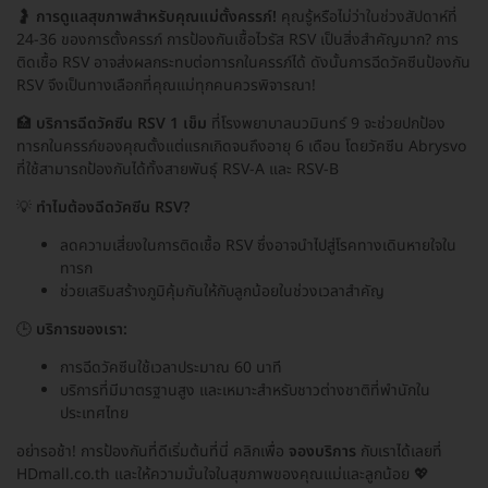
🤰
การดูแลสุขภาพสำหรับคุณแม่ตั้งครรภ์!
คุณรู้หรือไม่ว่าในช่วงสัปดาห์ที่
24-36 ของการตั้งครรภ์ การป้องกันเชื้อไวรัส RSV เป็นสิ่งสำคัญมาก? การ
ติดเชื้อ RSV อาจส่งผลกระทบต่อทารกในครรภ์ได้ ดังนั้นการฉีดวัคซีนป้องกัน
RSV จึงเป็นทางเลือกที่คุณแม่ทุกคนควรพิจารณา!
🏥
บริการฉีดวัคซีน RSV 1 เข็ม
ที่โรงพยาบาลนวมินทร์ 9 จะช่วยปกป้อง
ทารกในครรภ์ของคุณตั้งแต่แรกเกิดจนถึงอายุ 6 เดือน โดยวัคซีน Abrysvo
ที่ใช้สามารถป้องกันได้ทั้งสายพันธุ์ RSV-A และ RSV-B
💡
ทำไมต้องฉีดวัคซีน RSV?
ลดความเสี่ยงในการติดเชื้อ RSV ซึ่งอาจนำไปสู่โรคทางเดินหายใจใน
ทารก
ช่วยเสริมสร้างภูมิคุ้มกันให้กับลูกน้อยในช่วงเวลาสำคัญ
🕒
บริการของเรา:
การฉีดวัคซีนใช้เวลาประมาณ 60 นาที
บริการที่มีมาตรฐานสูง และเหมาะสำหรับชาวต่างชาติที่พำนักใน
ประเทศไทย
อย่ารอช้า! การป้องกันที่ดีเริ่มต้นที่นี่ คลิกเพื่อ
จองบริการ
กับเราได้เลยที่
HDmall.co.th และให้ความมั่นใจในสุขภาพของคุณแม่และลูกน้อย 💖