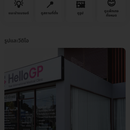
😊
💡
📍
🖼️
ดูแพ็กเกจ
แนะนำแบรนด์
ดูสถานที่ตั้ง
ดูรูป
ทั้งหมด
รูปและวีดิโอ