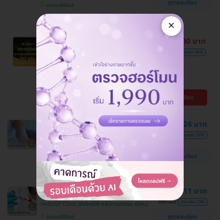
ดูรายละเอียด
ประจวบคีรีขันธ์
×
3,100 บาท
ถูกที่สุดในเว็บ
ตรวจหาสารก่อภูมิแพ้อาหารและสิ่ง
6,000 บาท
ประหยัด 48%
แวดล้อม 107 ชนิด (IgE Test) ด้วย
วิธีเจาะเลือด
HelloGP Clinic (ฮัลโหลจีพี คลินิกเวชกรรม
หัวหิน)
ดูรายละเอียด
ประจวบคีรีขันธ์
ฉีดยาคุมกำเนิดสำหรับผู้หญิง แบบ 3
426 บาท
เดือน 1 เข็ม
700 บาท
ประหยัด 39%
HelloGP Clinic (ฮัลโหลจีพี คลินิกเวชกรรม หัวหิน)
ดูรายละเอียด
ประจวบคีรีขันธ์
ตรวจหาเชื้อไวรัส HIV (เจาะเลือด)
611 บาท
700 บาท
ประหยัด 13%
HelloGP Clinic (ฮัลโหลจีพี คลินิกเวชกรรม หัวหิน)
ดูรายละเอียด
ประจวบคีรีขันธ์