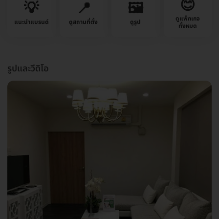
😊
💡
📍
🖼️
ดูแพ็กเกจ
แนะนำแบรนด์
ดูสถานที่ตั้ง
ดูรูป
ทั้งหมด
รูปและวีดิโอ