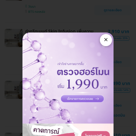
วัฒนา
ดูรายละเอียด
BTS ทองหล่อ
ทำทรีตเมนต์ Skin Infusion เพิ่มความ
2,910 บาท
แข็งแรงและลดรอยหมองคล้ำให้ผิว 1
×
4,500 บาท
ประหยัด 35%
ครั้ง
The Medi Alinda Clinic
วัฒนา
ดูรายละเอียด
BTS ทองหล่อ
ทำ HIFU Ultra V Lift ไม่จำกัดช็อตขึ้น
16,490 บาท
อยู่กับแพทย์ประเมิน บริเวณกรอบหน้า
35,900 บาท
ประหยัด 54%
หรือเหนียง 1 ครั้ง
The Medi Alinda Clinic
ดูรายละเอียด
วัฒนา
แชทกับแอดมิน
BTS ทองหล่อ
โปรแกรมกำจัดเซลล์ไขมันส่วนเกินด้วย
12,610 บาท