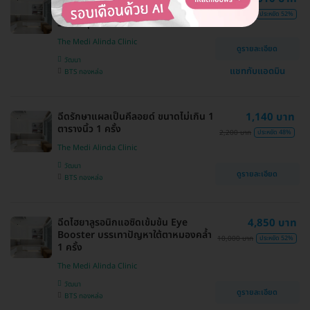
ความเย็น เครื่อง CoolSwiss Prime
26,000 บาท
ประหยัด 52%
360 2 จุด 1 ครั้ง
The Medi Alinda Clinic
ดูรายละเอียด
วัฒนา
แชทกับแอดมิน
BTS ทองหล่อ
ฉีดรักษาแผลเป็นคีลอยด์ ขนาดไม่เกิน 1
1,140 บาท
ตารางนิ้ว 1 ครั้ง
2,200 บาท
ประหยัด 48%
The Medi Alinda Clinic
วัฒนา
ดูรายละเอียด
BTS ทองหล่อ
ฉีดไฮยาลูรอนิกแอซิดเข้มข้น Eye
4,850 บาท
Booster บรรเทาปัญหาใต้ตาหมองคล้ำ
10,000 บาท
ประหยัด 52%
1 ครั้ง
The Medi Alinda Clinic
วัฒนา
ดูรายละเอียด
BTS ทองหล่อ