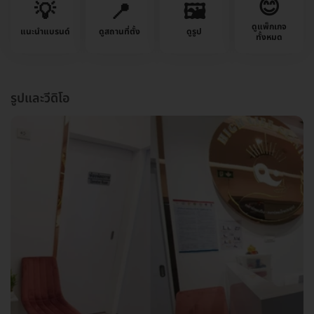
😊
💡
📍
🖼️
ดูแพ็กเกจ
แนะนำแบรนด์
ดูสถานที่ตั้ง
ดูรูป
ทั้งหมด
รูปและวีดิโอ