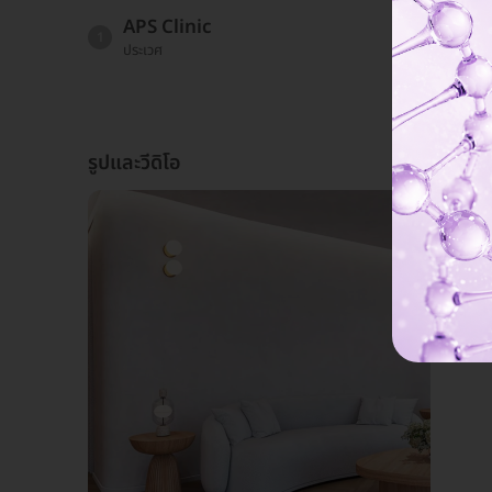
APS Clinic
1
ประเวศ
รูปและวีดิโอ