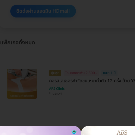
ติดต่อผ่านแอดมิน HDmall
แพ็กเกจทั้งหมด
คุ้มสุด
โอนสดลดเพิ่ม 2,500.-
เหมา 1 ปี
คอร์สเลเซอร์กำจัดขนเหมาทั่วตัว 12 ครั้ง ด้วย
APS Clinic
ประเวศ
ถูกสุดในเว็บ
ยิงแรง ไม่หวงช็อต!