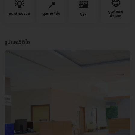
😊
💡
📍
🖼️
ดูแพ็กเกจ
แนะนำแบรนด์
ดูสถานที่ตั้ง
ดูรูป
ทั้งหมด
รูปและวีดิโอ