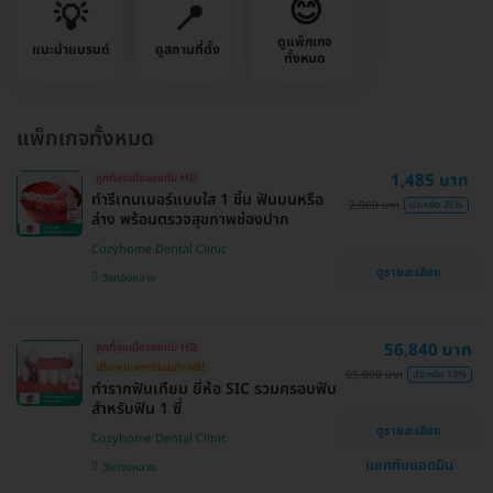
😊
💡
📍
ดูแพ็กเกจ
แนะนำแบรนด์
ดูสถานที่ตั้ง
ทั้งหมด
แพ็กเกจทั้งหมด
1,485 บาท
ถูกที่สุดเมื่อจองกับ HD
ทำรีเทนเนอร์แบบใส 1 ชิ้น ฟันบนหรือ
2,000 บาท
ประหยัด 26%
ล่าง พร้อมตรวจสุขภาพช่องปาก
Cozyhome Dental Clinic
ดูรายละเอียด
วังทองหลาง
56,840 บาท
ถูกที่สุดเมื่อจองกับ HD
ปรึกษาแพทย์ก่อนทำ ฟรี!
65,000 บาท
ประหยัด 13%
ทำรากฟันเทียม ยี่ห้อ SIC รวมครอบฟัน
สำหรับฟัน 1 ซี่
ดูรายละเอียด
Cozyhome Dental Clinic
แชทกับแอดมิน
วังทองหลาง