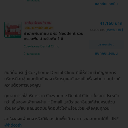
วังทองหลาง
แชทกับแอดมิน
41,160 บาท
ถูกที่สุดเมื่อจองกับ HD
ปรึกษาแพทย์ก่อนทำ ฟรี!
48,000 บาท
ประหยัด 14%
ทำรากฟันเทียม ยี่ห้อ Neodent รวม
ครอบฟัน สำหรับฟัน 1 ซี่
ดูรายละเอียด
Cozyhome Dental Clinic
แชทกับแอดมิน
วังทองหลาง
ยินดีต้อนรับสู่ Cozyhome Dental Clinic ที่นี่ให้ความสำคัญกับการ
บริการที่อบอุ่นและเป็นกันเอง ให้การดูแลตัวเองเป็นเรื่องง่าย ตอบโจทย์
ความต้องการของคุณ
คุณสามารถใช้บริการจาก Cozyhome Dental Clinic ในราคาประหยัด
กว่า เมื่อจองแพ็กเกจผ่าน HDmall เรามีรายละเอียดให้อ่านครบถ้วน
ส่วนลดเพียบ แถมแอดมินก็ตอบไวใจดีพร้อมช่วยเหลือคุณทุกวัน!
สนใจจองแพ็กเกจ หรือมีข้อสงสัยเพิ่มเติม สามารถสอบถามได้ที่ LINE
@hdcoth