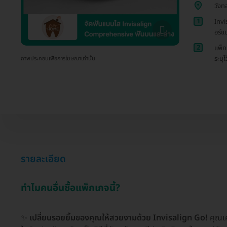
วังท
1
Invi
อร์แ
2
แพ็ก
ระบุไ
ภาพประกอบเพื่อการโฆษณาเท่านั้น
รายละเอียด
ทำไมคนอื่นซื้อแพ็กเกจนี้?
✨
เปลี่ยนรอยยิ้มของคุณให้สวยงามด้วย Invisalign Go!
คุณเคย