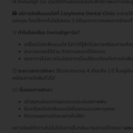
ใส Invisalign Go เป็นวิธีที่ทันสมัยและมีประสิทธิภาพในการปรับ
🏥
บริการจัดฟันแบบใสที่ Cozyhome Dental Clinic
จะช่วยให
ของคุณ โดยใช้เทคโนโลยีสแกน 3 มิติและการวางแผนการรักษาที
💡
ทำไมต้องเลือก Invisalign Go?
เครื่องมือจัดฟันแบบใส ไม่ทำให้รู้สึกไม่สบายหรือระคายเคือ
สามารถถอดได้ง่าย ทำความสะอาดได้สะดวก
ลดอาการไม่สบายในช่องปากเมื่อเปรียบเทียบกับการจัดฟั
🕒
ระยะเวลาการรักษา:
ใช้เวลาประมาณ 4 เดือนถึง 2 ปี ขึ้นอยู
เหมือนการจัดฟันทั่วไป!
👩‍⚕️
ขั้นตอนการรักษา:
เข้าสแกนช่องปากและตรวจประเมินสภาพฟัน
รับเครื่องมือจัดฟันแบบใสที่ออกแบบเฉพาะบุคคล
ติดตามผลการรักษาอย่างใกล้ชิด
อย่าปล่อยให้ความไม่มั่นใจในการยิ้มกลับมารบกวนชีวิตคุณ!
จองบ