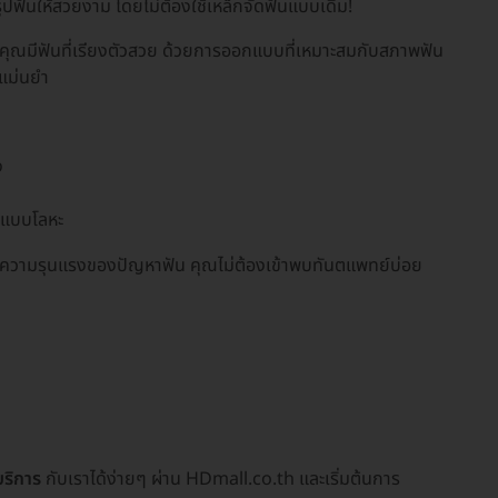
รูปฟันให้สวยงาม โดยไม่ต้องใช้เหล็กจัดฟันแบบเดิม!
้คุณมีฟันที่เรียงตัวสวย ด้วยการออกแบบที่เหมาะสมกับสภาพฟัน
่แม่นยำ
ง
นแบบโลหะ
่กับความรุนแรงของปัญหาฟัน คุณไม่ต้องเข้าพบทันตแพทย์บ่อย
ริการ
กับเราได้ง่ายๆ ผ่าน HDmall.co.th และเริ่มต้นการ