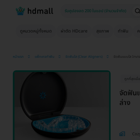
ดูหมวดหมู่ทั้งหมด
ผ่าตัด HDcare
สุขภาพ
ทำฟัน
ค
หน้าแรก
แพ็กเกจทำฟัน
จัดฟันใส (Clear Aligners)
จัดฟันแบบใส Invi
ถูกที่สุดเม
จัดฟัน
ล่าง
Coz