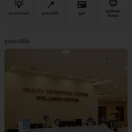
😊
💡
📍
🖼️
ดูแพ็กเกจ
แนะนำแบรนด์
ดูสถานที่ตั้ง
ดูรูป
ทั้งหมด
รูปและวีดิโอ