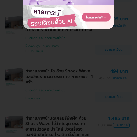
ทำกายภาพบำบัด บรรเทาอาการปวด
495 บาท
กล้ามเนื้อ เพิ่มการหมุนเวียนของเลือด
500 บาท
ประหยัด 1%
ด้วยอัลตราซาวด์และประคบร้อน 1 ครั้ง
บีแอนด์ที คลินิกกายภาพบำบัด
สะพานสูง , สมุทรปราการ
ดูรายละเอียด
BTS ปากน้ำ
ทำกายภาพบำบัด ด้วย Shock Wave
494 บาท
และอัลตราซาวด์ บรรเทาอาการรองช้ำ 1
499 บาท
ประหยัด 1%
ครั้ง
บีแอนด์ที คลินิกกายภาพบำบัด
ดูรายละเอียด
สะพานสูง
ทำกายภาพบำบัดเคลียร์พังผืด ด้วย
1,485 บาท
Shock Wave ไม่จำกัดจุด บรรเทา
1,500 บาท
ประหยัด 1%
อาการปวดคอ บ่า ไหล่ ปวดเรื้อรัง
ออฟฟิศซินโดรม ไหล่ติด นิ้วล็อก และ