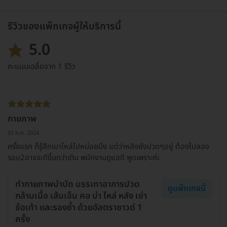
รีวิวของแพ็กเกจผู้ให้บริการนี้
5.0
คะแนนเฉลี่ยจาก 1 รีวิว
กายภาพ
01 ก.ค. 2024
ครั้งแรก ก็รู้สึกเบาไหล่ไปหน่อยนึง แต่ว่าหลังยังปวดๆอยู่ ต้องไปลอง
รอบ2อาจจะดีขึ้นกว่าเดิม พนักงานดูแลดี พูดเพราะค่ะ
ทำกายภาพบำบัด บรรเทาอาการปวด
ดูแพ็กเกจนี้
กล้ามเนื้อ เส้นเอ็น คอ บ่า ไหล่ หลัง เข่า
ข้อเท้า และรองช้ำ ด้วยอัลตราซาวด์ 1
ครั้ง