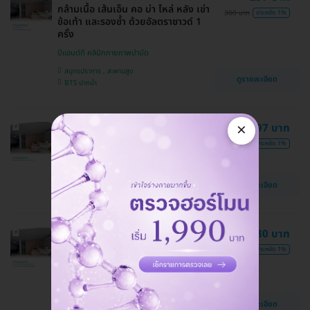
กล้ามเนื้อ เส้นเอ็น คอ บ่า ไหล่ หลัง เข่า
300 บาท
ประหยัด 1%
ข้อเท้า และรองช้ำ ด้วยอัลตราซาวด์ 1
ครั้ง
บีแอนด์ที คลินิกกายภาพบำบัด
สมุทรปราการ , สะพานสูง
ดูรายละเอียด
BTS ปากน้ำ
×
ทำกายภาพบำบัด ด้วยเครื่องดึงหลัง
297 บาท
(Traction) 1 ครั้ง
300 บาท
ประหยัด 1%
บีแอนด์ที คลินิกกายภาพบำบัด
สมุทรปราการ
ดูรายละเอียด
BTS ปากน้ำ
ทำกายภาพบำบัด ด้วย Shock Wave
980 บาท
และอัลตราซาวด์ เพื่อบรรเทาอาการปวด
990 บาท
ประหยัด 1%
คอ บ่า ไหล่ ปวดเรื้อรัง ออฟฟิศซินโดรม
ไหล่ติด นิ้วล็อก และรองช้ำ 1 ครั้ง
บีแอนด์ที คลินิกกายภาพบำบัด
ดูรายละเอียด
สะพานสูง