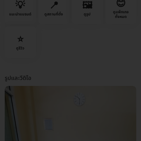
😊
💡
📍
🖼️
ดูแพ็กเกจ
แนะนำแบรนด์
ดูสถานที่ตั้ง
ดูรูป
ทั้งหมด
⭐
ดูรีวิว
รูปและวีดิโอ