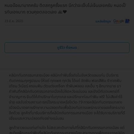
หมอมือเบามากครับ ติดสกรูครั้งแรก นึกว่าจะเจ็บไม่เจ็บเลยครับ หมอเป็
รกันเองมาก ชวนคุยตลอดเลย 🙏❤️
23 มิ.ย. 2020
แหล่งข้อมูล
ดูรีวิว ทั้งหมด
คลินิกทันตกรรมกลางเมือง คลินิกทำฟันชื่อดังในจังหวัดขอนแก่น มีบริการ
ทันตกรรมทุกรูปแบบ ให้แก่ ทุกเพศ ทุกวัย ได้แก่ จัดฟัน ฟอกสีฟัน ทำรากฟัน
เทียม วีเนียร์ ครอบฟัน ตัดแต่งเหงือก ทำฟันฟลอม และอื่น ๆ อีกมากมาย มา
ทำฟันที่คลินิกทันตกรรมกลางเมืองไม่ผิดหวังแน่นอน และยังมีทันตแพทย์ที่
ชำนาญการ ยินดีให้คำปรึกษาในทุกเคส และปรึกษาก่อนทำฟัน ฟรี! ไม่เสียค่าใช้
จ่าย และในช่วงสถานการณ์โรคระบาดหรือโควิด-19 ทางคลินิกทันตกรรมกลาง
เมืองมีมาตรการรักษาความปลอดภัยเพื่อป้องกันการแพร่กระจายของโรคระบาด
อีกด้วย ลูกค้าที่มารับบริการที่คลินิกทันตกรรมกลางเมือง จะได้รับการบริการที่ดี
เยี่ยมและความปลอดภัยอย่างแน่นอน
ลูกค้าชาวขอนแก่นท่านใด ไม่สะดวกเดินทางไปที่คลินิกทันตกรรมกลางเมือง แต่
สนใจแพ็กเกจทำฟันที่คลินิกทันตกรรมกลางเมือง สามารถดูแพ็กเกจจากคลินิก