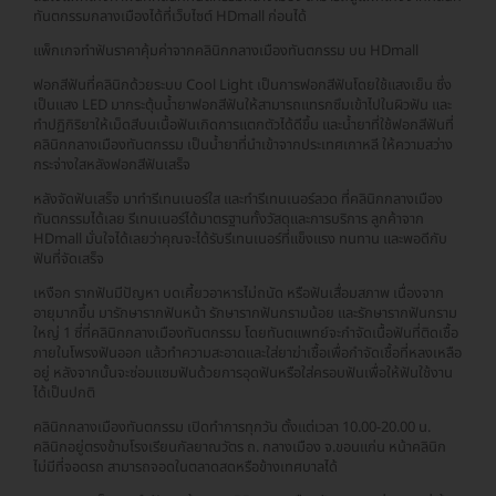
ทันตกรรมกลางเมืองได้ที่เว็บไซต์ HDmall ก่อนได้
แพ็กเกจทำฟันราคาคุ้มค่าจากคลินิกกลางเมืองทันตกรรม บน HDmall
ฟอกสีฟันที่คลินิกด้วยระบบ Cool Light เป็นการฟอกสีฟันโดยใช้แสงเย็น ซึ่ง
เป็นแสง LED มากระตุ้นน้ำยาฟอกสีฟันให้สามารถแทรกซึมเข้าไปในผิวฟัน และ
ทำปฏิกิริยาให้เม็ดสีบนเนื้อฟันเกิดการแตกตัวได้ดีขึ้น และน้ำยาที่ใช้ฟอกสีฟันที่
คลินิกกลางเมืองทันตกรรม เป็นน้ำยาที่นำเข้าจากประเทศเกาหลี ให้ความสว่าง
กระจ่างใสหลังฟอกสีฟันเสร็จ
หลังจัดฟันเสร็จ มาทำรีเทนเนอร์ใส และทำรีเทนเนอร์ลวด ที่คลินิกกลางเมือง
ทันตกรรมได้เลย รีเทนเนอร์ได้มาตรฐานทั้งวัสดุและการบริการ ลูกค้าจาก
HDmall มั่นใจได้เลยว่าคุณจะได้รับรีเทนเนอร์ที่แข็งแรง ทนทาน และพอดีกับ
ฟันที่จัดเสร็จ
เหงือก รากฟันมีปัญหา บดเคี้ยวอาหารไม่ถนัด หรือฟันเสื่อมสภาพ เนื่องจาก
อายุมากขึ้น มารักษารากฟันหน้า รักษารากฟันกรามน้อย และรักษารากฟันกราม
ใหญ่ 1 ซี่ที่คลินิกกลางเมืองทันตกรรม โดยทันตแพทย์จะกำจัดเนื้อฟันที่ติดเชื้อ
ภายในโพรงฟันออก แล้วทำความสะอาดและใส่ยาฆ่าเชื้อเพื่อกำจัดเชื้อที่หลงเหลือ
อยู่ หลังจากนั้นจะซ่อมแซมฟันด้วยการอุดฟันหรือใส่ครอบฟันเพื่อให้ฟันใช้งาน
ได้เป็นปกติ
คลินิกกลางเมืองทันตกรรม เปิดทำการทุกวัน ตั้งแต่เวลา 10.00-20.00 น.
คลินิกอยู่ตรงข้ามโรงเรียนกัลยาณวัตร ถ. กลางเมือง จ.ขอนแก่น หน้าคลินิก
ไม่มีที่จอดรถ สามารถจอดในตลาดสดหรือข้างเทศบาลได้