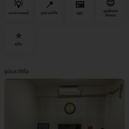
😊
💡
📍
🖼️
ดูแพ็กเกจ
แนะนำแบรนด์
ดูสถานที่ตั้ง
ดูรูป
ทั้งหมด
⭐
ดูรีวิว
รูปและวีดิโอ