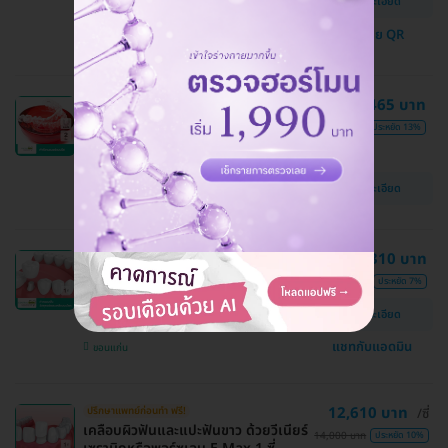
ดูรายละเอียด
คลินิกกลางเมืองทันตกรรม
จ่ายด้วย QR
ขอนแก่น
3,465 บาท
ถูกที่สุดเมื่อจองกับ HD
ทำรีเทนเนอร์แบบใส 2 ชิ้น ฟันบนและ
4,000 บาท
ประหยัด 13%
ล่าง
คลินิกกลางเมืองทันตกรรม
ดูรายละเอียด
ขอนแก่น
9,310 บาท
ปรึกษาแพทย์ก่อนทำ ฟรี!
ทำครอบฟัน วัสดุพอร์ซเลนเคลือบบน
10,000 บาท
ประหยัด 7%
โลหะ สำหรับฟัน 1 ซี่
ดูรายละเอียด
คลินิกกลางเมืองทันตกรรม
แชทกับแอดมิน
ขอนแก่น
12,610 บาท
ปรึกษาแพทย์ก่อนทำ ฟรี!
/ซี่
เคลือบผิวฟันและแปะฟันขาว ด้วยวีเนียร์
14,000 บาท
ประหยัด 10%