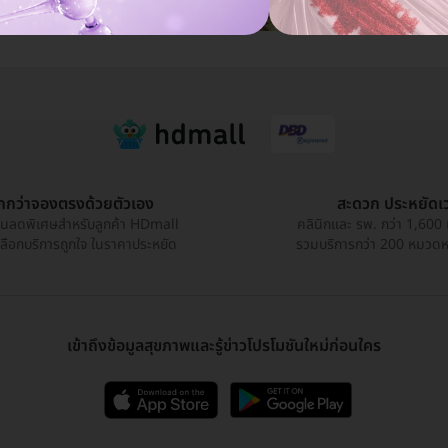
ูกกว่าจองตรงด้วยตัวเอง
สะดวก ประหยัดเ
วนลดพิเศษสำหรับลูกค้า HDmall
คลินิกและ รพ. กว่า 1,600 
เลือกบริการถูกใจ ในราคาประหยัด
รวมบริการกว่า 200 หมวดหมู
เข้าถึงข้อมูลสุขภาพและรู้ข่าวโปรโมชันใหม่ก่อนใคร