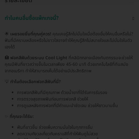
รายละเอียด
ทำไมคนอื่นซื้อแพ็กเกจนี้?
🌟
เผยรอยยิ้มที่คุณคู่ควร!
คุณเคยรู้สึกไม่มั่นใจเมื่อต้องยิ้มให้คนอื่นหรือไม่?
ฟันที่มีคราบเหลืองหรือไม่ขาวใสอาจทำให้คุณรู้สึกไม่สบายใจและไม่มั่นใจในตัว
เองได้
🏥
ฟอกสีฟันด้วยระบบ Cool Light
ที่คลินิกกลางเมืองทันตกรรมจะช่วยให้
คุณมีฟันที่ขาวสว่างขึ้นในเวลาเพียง 45-60 นาที ด้วยเทคโนโลยีที่ทันสมัย
จากอเมริกา ทำให้สามารถเห็นได้อย่างมีประสิทธิภาพ
💡
ทำไมต้องเลือกฟอกสีฟันที่นี่?
การฟอกสีฟันที่มีคุณภาพ ด้วยน้ำยาที่ได้รับการรับรอง
การตรวจสุขภาพฟันก่อนการฟอกสี ช่วยให้
การดูแลหลังการฟอกที่มีคำแนะนำชัดเจน ช่วยให้ยาวนานขึ้น
✨
ที่คุณจะได้รับ:
ฟันที่ขาวขึ้น ช่วยเพิ่มความมั่นใจในทุกการยิ้ม
ลดความกังวลเกี่ยวกับคราบสีที่ทำให้ฟันดูไม่สวย