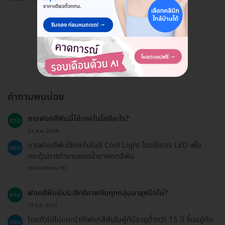
ดูรีวิวทั้งหมด
คำถามพบบ่อย
การฟอกสีฟันนี้ใช้เทคโนโลยีอะไร?
ถาม
03 พ.ย. 2024
การฟอกสีฟันใช้เทคโนโลยี Cool Light โดยใช้แสง LED เพื่อ
ตอบ
กระตุ้นการทำงานของน้ำยาฟอกสีฟัน
ตอบโดยทีมงาน HD
ฟอกสีฟันมีประสิทธิภาพกับทุกกลุ่มอายุหรือไม่?
ถาม
19 ธ.ค. 2024
โดยทั่วไปไม่แนะนำให้ฟอกสีฟันในผู้ที่มีอายุต่ำกว่า 15 ปี ขึ้นอยู่กับ
ตอบ