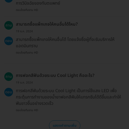
การวินิจฉัยของทันตแพทย์
ตอบโดยทีมงาน HD
สามารถซื้อแพ็กเกจให้คนอื่นได้ไหม?
ถาม
19 ธ.ค. 2024
สามารถซื้อแพ็กเกจให้คนอื่นได้ โดยแจ้งชื่อผู้ที่จะรับบริการให้
ตอบ
แอดมินทราบ
ตอบโดยทีมงาน HD
การฟอกสีฟันด้วยระบบ Cool Light คืออะไร?
ถาม
19 ธ.ค. 2024
การฟอกสีฟันด้วยระบบ Cool Light เป็นการใช้แสง LED เพื่อ
ตอบ
กระตุ้นการทำงานของน้ำยาฟอกสีฟันให้แทรกซึมได้ดีขึ้นและทำให้
ฟันขาวขึ้นอย่างรวดเร็ว
ตอบโดยทีมงาน HD
แสดงคำถามเพิ่ม