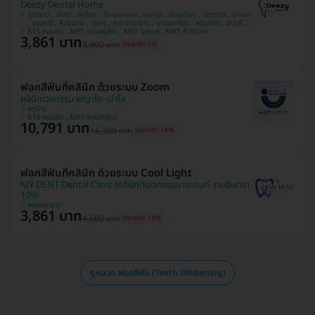
Deezy Dental Home
อุดรธานี , สาทร , จตุจักร , วังทองหลาง , นนทบุรี , ดอนเมือง , ปทุมธานี , บางแค
, บางกะปิ , ห้วยขวาง , ทุ่งครุ , สมุทรปราการ , บางขุนเทียน , ขอนแก่น , มีนบุรี ,
อุบลราชธานี , บางรัก
BTS หมอชิต , MRT สวนจตุจักร , MRT บางแค , MRT ห้วยขวาง
3,861 บาท
3,900 บาท
ประหยัด 1%
ฟอกสีฟันที่คลินิก ด้วยระบบ Zoom
คลินิกเวชกรรม พญาไท-เปาโล
จตุจักร
BTS หมอชิต , MRT สวนจตุจักร
10,791 บาท
16,300 บาท
ประหยัด 34%
ฟอกสีฟันที่คลินิก ด้วยระบบ Cool Light
MY DENT Dental Clinic (คลินิกทันตกรรมมายเดนท์ รามอินทรา
109)
คลองสามวา
3,861 บาท
4,500 บาท
ประหยัด 14%
ดูหมวด ฟอกสีฟัน (Teeth Whitening)