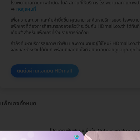
โรงพยาบาลกายภาพบำบัดสไมล์ สถานที่ให้บริการ โรงพยาบาลกายภาพบำบัด
➡️
กดดูแผนที่
เพื่อความสะดวก และคุ้มค่ายิ่งขึ้น คุณสามารถค้นหาบริการของ โรงพยา
แพ็กเกจที่ต้องการก็สามารถจองแล้วชำระเงินกับ HDmall.co.th ได้ทันที
เดือน* สำหรับแพ็กเกจที่ร่วมรายการอีกด้วย
กำลังค้นหาบริการสุขภาพ ทำฟัน และความงามอยู่ใช่ไหม? HDmall.co.th พ
จองและชำระเงินได้ทันที พร้อมมีแอดมินใจดี ขยันตอบคอยดูแลคุณทุกวัน 
ติดต่อผ่านแอดมิน HDmall
แพ็กเกจทั้งหมด
โปรแกรมฟื้นฟูแบบเข้มข้น (Intensive Program)
กายภาพบำบัดแบบ 1 ครั้งต่อวัน โดยนักกายภาพบำบ