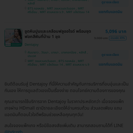
วัฒนา , คันนายาว , บางนา , ประเวศ , บางกอกน้อย ,
ดูรายละเอียด
หลักสี่
BTS ทองหล่อ , MRT วงแหวนตะวันออก , MRT
แชทกับแอดมิน
ศรีเอี่ยม , MRT สวนหลวง ร.9 , MRT แจ้งวัฒนะ 14
ขูดหินปูนและเคลือบฟลูออไรด์ พร้อมชุด
5,096 บาท
ฟอกสีฟันที่บ้าน 1 ชุด
9,900 บาท
ประหยัด 49%
Dentajoy
คันนายาว , วัฒนา , บางนา , บางกอกน้อย , หลักสี่ ,
ดูรายละเอียด
ประเวศ
MRT วงแหวนตะวันออก , BTS ทองหล่อ , MRT
แชทกับแอดมิน
ศรีเอี่ยม , MRT แจ้งวัฒนะ 14 , MRT สวนหลวง ร.9
ยินดีต้อนรับสู่ Dentajoy ที่นี่ให้ความสำคัญกับการบริการที่อบอุ่นและเป็น
กันเอง ให้การดูแลตัวเองเป็นเรื่องง่าย ตอบโจทย์ความต้องการของคุณ
คุณสามารถใช้บริการจาก Dentajoy ในราคาประหยัดกว่า เมื่อจองแพ็ก
เกจผ่าน HDmall เรามีรายละเอียดให้อ่านครบถ้วน ส่วนลดเพียบ แถม
แอดมินก็ตอบไวใจดีพร้อมช่วยเหลือคุณทุกวัน!
สนใจจองแพ็กเกจ หรือมีข้อสงสัยเพิ่มเติม สามารถสอบถามได้ที่ LINE
@hdcoth