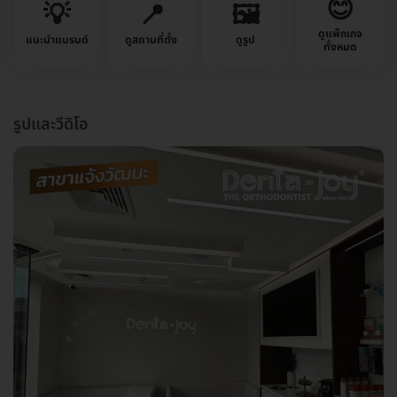
😊
💡
📍
🖼️
ดูแพ็กเกจ
แนะนำแบรนด์
ดูสถานที่ตั้ง
ดูรูป
ทั้งหมด
รูปและวีดิโอ