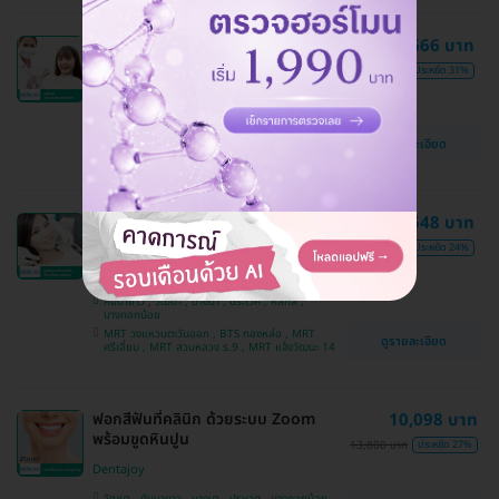
ขูดหินปูน พร้อมเคลือบฟลูออไรด์
1,666 บาท
2,400 บาท
ประหยัด 31%
Dentajoy
วัฒนา , คันนายาว , บางนา , บางกอกน้อย , หลักสี่ ,
ประเวศ
BTS ทองหล่อ , MRT วงแหวนตะวันออก , MRT
ดูรายละเอียด
ศรีเอี่ยม , MRT แจ้งวัฒนะ 14 , MRT สวนหลวง ร.9
ขูดหินปูน พร้อมขัดฟันด้วยเครื่อง
2,548 บาท
Airflow ช่วยขจัดคราบติดแน่น
3,350 บาท
ประหยัด 24%
Dentajoy
คันนายาว , วัฒนา , บางนา , ประเวศ , หลักสี่ ,
บางกอกน้อย
MRT วงแหวนตะวันออก , BTS ทองหล่อ , MRT
ดูรายละเอียด
ศรีเอี่ยม , MRT สวนหลวง ร.9 , MRT แจ้งวัฒนะ 14
ฟอกสีฟันที่คลินิก ด้วยระบบ Zoom
10,098 บาท
พร้อมขูดหินปูน
13,800 บาท
ประหยัด 27%
Dentajoy