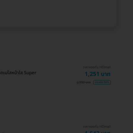
ราคาจองกับ HDmall
ิดเมโสหน้าใส Super
1,251 บาท
2,990 บาท
ประหยัด 58%
ราคาจองกับ HDmall