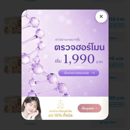
บางเขน
×
Nonsurgical Face Lift นวดยก
2,910 บาท
กระชับหน้าด้วยมือ 1 ครั้ง
12,000 บาท
ประหยัด 76%
Ellie Clinic
ดูรายละเอียด
บางเขน
ปรับสภาพผิวหน้ากระจ่างใส ด้วยเครื่อง
2,910 บาท
Dual-Max Cool Laser 1 ครั้ง
6,500 บาท
ประหยัด 55%
Ellie Clinic
ดูรายละเอียด
บางเขน
Cleoplatra Treatment Full Step
3,395 บาท
ทำทรีตเมนต์หน้า ด้วยมาส์กนาโน
19,000 บาท
ประหยัด 82%
ทองคำบริสุทธิ์ 1 ครั้ง
Ellie Clinic
ดูรายละเอียด
บางเขน