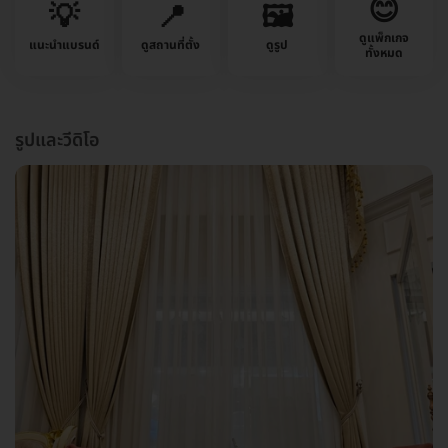
😊
💡
📍
🖼️
ดูแพ็กเกจ
แนะนำแบรนด์
ดูสถานที่ตั้ง
ดูรูป
ทั้งหมด
รูปและวีดิโอ