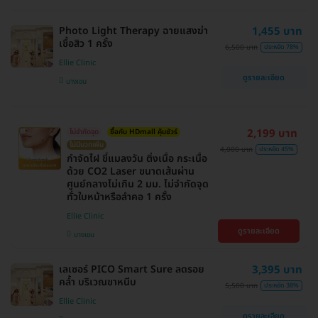
Photo Light Therapy​ ฉายแสงฆ่า
1,455 บาท
เชื้อสิว 1 ครั้ง
6,500 บาท
ประหยัด 78%
Ellie Clinic
ดูรายละเอียด
บางเขน
2,199 บาท
ไม่จำกัดจุด
ซื้อกับ HDmall คุ้มชัวร์
ไม่มีบวกเพิ่ม
4,000 บาท
ประหยัด 45%
กำจัดไฝ ขี้แมลงวัน ติ่งเนื้อ กระเนื้อ
ด้วย CO2 Laser ขนาดเส้นผ่าน
ศูนย์กลางไม่เกิน 2 มม. ไม่จำกัดจุด
ทั่วใบหน้าหรือลำคอ 1 ครั้ง
Ellie Clinic
ดูรายละเอียด
บางเขน
เลเซอร์ PICO Smart Sure ลดรอย
3,395 บาท
คล้ำ บริเวณขาหนีบ
5,500 บาท
ประหยัด 38%
Ellie Clinic
ดูรายละเอียด